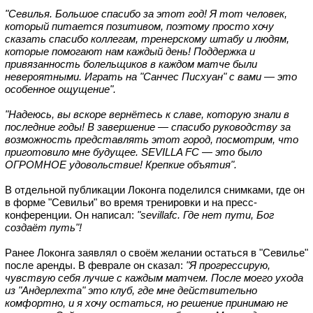
"Севилья. Большое спасибо за этот год!
Я тот человек,
который питается позитивом, поэтому просто хочу
сказать спасибо коллегам, тренерскому штабу и людям,
которые помогают нам каждый день! Поддержка и
привязанность болельщиков в каждом матче были
невероятными. Играть на "Санчес Писхуан" с вами — это
особенное ощущение".
"Надеюсь, вы вскоре вернётесь к славе, которую знали в
последние годы! В завершение — спасибо руководству за
возможность представлять этот город, посмотрим, что
приготовило мне будущее. SEVILLA FC — это было
ОГРОМНОЕ удовольствие! Крепкие объятия".
В отдельной публикации Локонга поделился снимками, где он
в форме "Севильи" во время тренировки и на пресс-
конференции. Он написал:
"sevillafc. Где нет пути, Бог
создаёт путь"!
Ранее Локонга заявлял о своём желании остаться в "Севилье"
после аренды. В феврале он сказал:
"Я прогрессирую,
чувствую себя лучше с каждым матчем.
После моего ухода
из "Андерлехта" это клуб, где мне действительно
комфортно, и я хочу остаться, но решение принимаю не