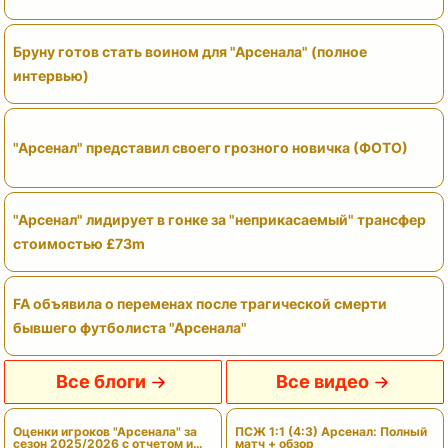
Бруну готов стать воином для "Арсенала" (полное
интервью)
"Арсенал" представил своего грозного новичка (ФОТО)
"Арсенал" лидирует в гонке за "неприкасаемый" трансфер
стоимостью £73m
FA объявила о переменах после трагической смерти
бывшего футболиста "Арсенала"
Все блоги
Все видео
Оценки игроков "Арсенала" за
ПСЖ 1:1 (4:3) Арсенал: Полный
сезон 2025/2026 с отчетом и
матч + обзор