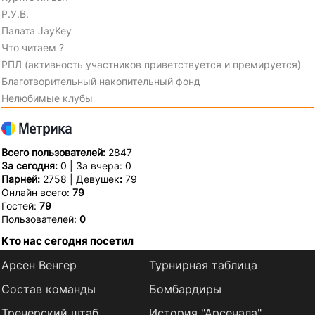
Р.У.В.
Палата JayKey
Что читаем ?
РПЛ (активность участников приветствуется и премируется)
Благотворительный накопительный фонд
Нелюбимые клубы
Всего пользователей:
2847
За сегодня:
0 | За вчера: 0
Парней:
2758 | Девушек
:
79
Онлайн всего:
79
Гостей:
79
Пользователей:
0
Кто нас сегодня посетил
Арсен Венгер
Турнирная таблица
Состав команды
Бомбардиры
Тренерский штаб
История "Арсенала"