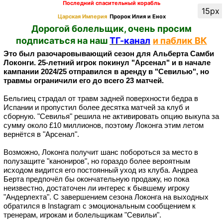
Последний спасительный корабль
15px
Царская Империя
Пророк Илия и Енох
Дорогой болельщик, очень просим
подписаться на наш
ТГ-канал
и паблик ВК
Это был разочаровывающий сезон для Альберта Самби
Локонги.
25-летний игрок покинул "Арсенал" и в начале
кампании 2024/25 отправился в аренду в "Севилью", но
травмы ограничили его до всего 23 матчей.
Бельгиец страдал от травм задней поверхности бедра в
Испании и пропустил более десятка матчей за клуб и
сборную. "Севилья" решила не активировать опцию выкупа за
сумму около £10 миллионов, поэтому Локонга этим летом
вернётся в "Арсенал".
Возможно, Локонга получит шанс побороться за место в
полузащите "канониров", но гораздо более вероятным
исходом видится его постоянный уход из клуба. Андреа
Берта предпочёл бы окончательную продажу, но пока
неизвестно, достаточен ли интерес к бывшему игроку
"Андерлехта".
С завершением сезона Локонга на выходных
обратился в Instagram с эмоциональным сообщением к
тренерам, игрокам и болельщикам "Севильи".