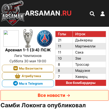
ARSAMAN
.RU
Голы
Игрок
21
Дьёкереш
11
Мартинелли
Арсенал 1-1 (3:4) ПСЖ
11
Сака
Лига Чемпионов
10
Эзе
Суббота 30 мая 19:00
8
Троссар
Мы Вконтакте
8
Мадуэке
Атрибутика
7
Хаверц
Все бомбардиры
Мы в Telegram
Все новости
Самби Локонга опубликовал