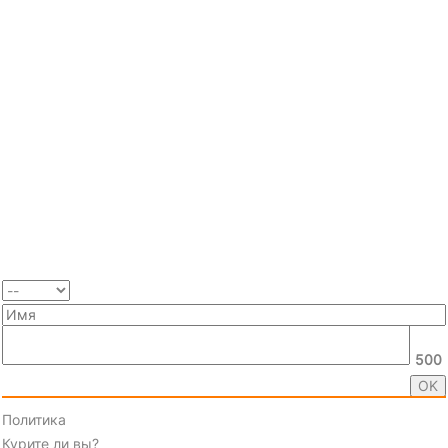
500
Политика
Курите ли вы?