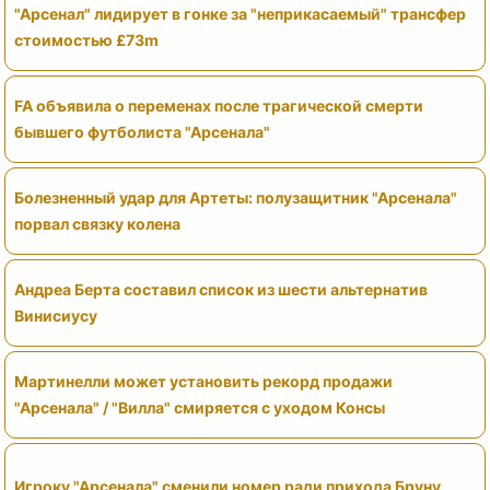
"Арсенал" лидирует в гонке за "неприкасаемый" трансфер
стоимостью £73m
FA объявила о переменах после трагической смерти
бывшего футболиста "Арсенала"
Болезненный удар для Артеты: полузащитник "Арсенала"
порвал связку колена
Андреа Берта составил список из шести альтернатив
Винисиусу
Мартинелли может установить рекорд продажи
"Арсенала" / "Вилла" смиряется с уходом Консы
Игроку "Арсенала" сменили номер ради прихода Бруну