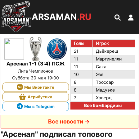
ARSAMAN
.RU
Голы
Игрок
21
Дьёкереш
11
Мартинелли
Арсенал 1-1 (3:4) ПСЖ
11
Сака
Лига Чемпионов
10
Эзе
Суббота 30 мая 19:00
8
Троссар
Мы Вконтакте
8
Мадуэке
Атрибутика
7
Хаверц
Все бомбардиры
Мы в Telegram
Все новости
"Арсенал" подписал топового