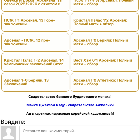
Оценки игроков "Арсенала" за
ПСЖ 1:1 (4:3) Арсенал: Полный
сезон 2025/2026 с отчетом и
матч + обзор
вердиктами
ПСЖ 1:1 Арсенал. 13 Горе-
Кристал Пэлас 1:2 Арсенал:
заключений
Полный матч + обзор
Арсенал - ПСЖ. 12 пре-
Арсенал 1:0 Бернли: Полный
заключений
матч + обзор
Кристал Пэлас 1-2 Арсенал. 14
Вест Хэм 0:1 Арсенал: Полный
чемпионских заключений (итоги
матч + обзор
сезона)
Арсенал 1-0 Бернли. 13
Арсенал 1:0 Атлетико: Полный
Заключений
матч + обзор
Свидетельство бывшего буддистского монаха!
Майкл Джексон в аду - свидетельство Анжелики
Ад в картинах нарисован корейской художницей!
Войдите: