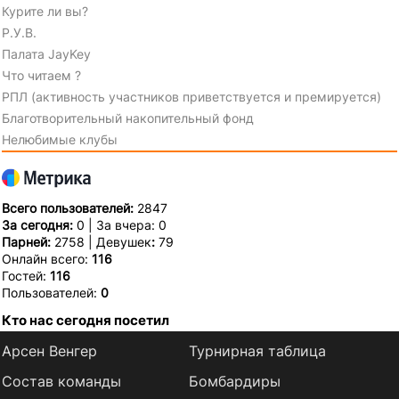
Курите ли вы?
Р.У.В.
Палата JayKey
Что читаем ?
РПЛ (активность участников приветствуется и премируется)
Благотворительный накопительный фонд
Нелюбимые клубы
Всего пользователей:
2847
За сегодня:
0 | За вчера: 0
Парней:
2758 | Девушек
:
79
Онлайн всего:
116
Гостей:
116
Пользователей:
0
Кто нас сегодня посетил
Арсен Венгер
Турнирная таблица
Состав команды
Бомбардиры