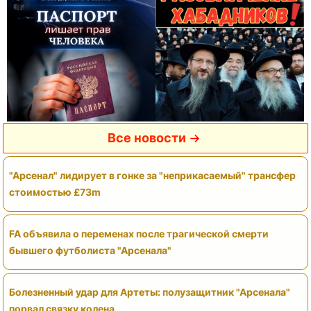
Все новости
"Арсенал" лидирует в гонке за "неприкасаемый" трансфер
стоимостью £73m
FA объявила о переменах после трагической смерти
бывшего футболиста "Арсенала"
Болезненный удар для Артеты: полузащитник "Арсенала"
порвал связку колена