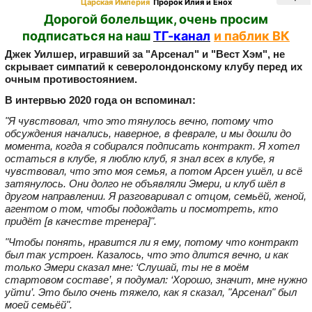
Царская Империя
Пророк Илия и Енох
Дорогой болельщик, очень просим
подписаться на наш
ТГ-канал
и паблик ВК
Джек Уилшер, игравший за "Арсенал" и "Вест Хэм", не
скрывает симпатий к северолондонскому клубу перед их
очным противостоянием.
В интервью 2020 года он вспоминал:
"Я чувствовал, что это тянулось вечно, потому что
обсуждения начались, наверное, в феврале, и мы дошли до
момента, когда я собирался подписать контракт. Я хотел
остаться в клубе, я люблю клуб, я знал всех в клубе, я
чувствовал, что это моя семья, а потом Арсен ушёл, и всё
затянулось. Они долго не объявляли Эмери, и клуб шёл в
другом направлении. Я разговаривал с отцом, семьёй, женой,
агентом о том, чтобы подождать и посмотреть, кто
придёт [в качестве тренера]".
"Чтобы понять, нравится ли я ему, потому что контракт
был так устроен. Казалось, что это длится вечно, и как
только Эмери сказал мне: ‘Слушай, ты не в моём
стартовом составе’, я подумал: ‘Хорошо, значит, мне нужно
уйти’. Это было очень тяжело, как я сказал, "Арсенал" был
моей семьёй".