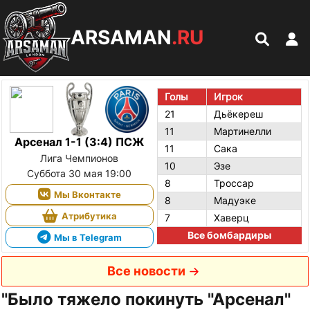
ARSAMAN
.RU
Голы
Игрок
21
Дьёкереш
11
Мартинелли
Арсенал 1-1 (3:4) ПСЖ
11
Сака
Лига Чемпионов
10
Эзе
Суббота 30 мая 19:00
8
Троссар
Мы Вконтакте
8
Мадуэке
Атрибутика
7
Хаверц
Все бомбардиры
Мы в Telegram
Все новости
"Было тяжело покинуть "Арсенал"