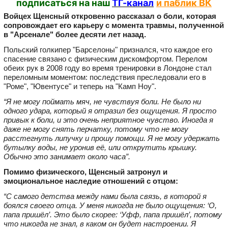
подписаться на наш
ТГ-канал
и паблик ВК
Войцех Щенсный откровенно рассказал о боли, которая
сопровождает его карьеру с момента травмы, полученной
в "Арсенале" более десяти лет назад.
Польский голкипер "Барселоны" признался, что каждое его
спасение связано с физическим дискомфортом. Перелом
обеих рук в 2008 году во время тренировки в Лондоне стал
переломным моментом: последствия преследовали его в
"Роме", "Ювентусе" и теперь на "Камп Ноу".
“Я не могу поймать мяч, не чувствуя боли. Не было ни
одного удара, который я отразил без ощущения. Я просто
привык к боли, и это очень неприятное чувство. Иногда я
даже не могу снять перчатку, потому что не могу
расстегнуть липучку и прошу помощи. Я не могу удержать
бутылку воды, не уронив её, или открутить крышку.
Обычно это занимает около часа”.
Помимо физического, Щенсный затронул и
эмоциональное наследие отношений с отцом:
“С самого детства между нами была связь, в которой я
боялся своего отца. У меня никогда не было ощущения: ‘О,
папа пришёл’. Это было скорее: ‘Уфф, папа пришёл’, потому
что никогда не знал, в каком он будет настроении. Я