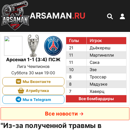
ARSAMAN
.RU
Голы
Игрок
21
Дьёкереш
11
Мартинелли
Арсенал 1-1 (3:4) ПСЖ
11
Сака
Лига Чемпионов
10
Эзе
Суббота 30 мая 19:00
8
Троссар
Мы Вконтакте
8
Мадуэке
Атрибутика
7
Хаверц
Все бомбардиры
Мы в Telegram
Все новости
"Из-за полученной травмы в