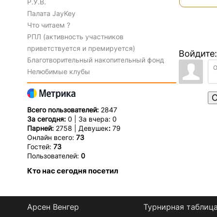
Р.У.В.
Палата JayKey
Что читаем ?
РПЛ (активность участников
приветствуется и премируется)
Войдите:
Благотворительный накопительный фонд
Нелюбимые клубы
О
Всего пользователей:
2847
За сегодня:
0 | За вчера: 0
Парней:
2758 | Девушек
:
79
Онлайн всего:
73
Гостей:
73
Пользователей:
0
Кто нас сегодня посетил
Арсен Венгер
Турнирная таблиц