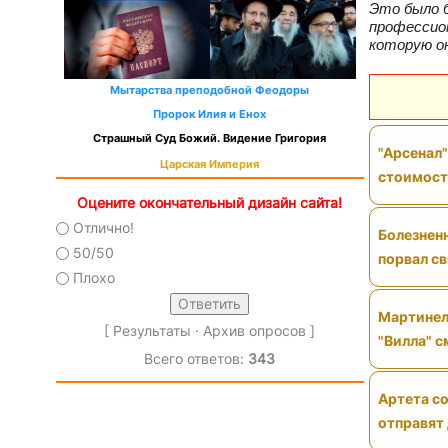
Это было б
профессион
которую он
Мытарства преподобной Феодоры
Пророк Илия и Енох
Страшный Суд Божий. Видение Григория
"Арсенал"
Царская Империя
стоимос
Оцените окончательный дизайн сайта!
Отлично!
Болезненн
50/50
порвал св
Плохо
Мартинел
[
Результаты
·
Архив опросов
]
"Вилла" 
Всего ответов:
343
Артета со
отправят