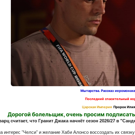
Мытарства. Рассказ иеромонах
Последний спасительный ко
Царская Империя
Пророк Илия
Дорогой болельщик, очень просим подписать
рц считает, что Гранит Джака начнёт сезон 2026/27 в "Санд
а интерес "Челси" и желание Хаби Алонсо воссоздать их связку