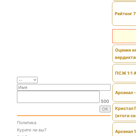
Рейтинг 7
Оценки иг
вердикт
ПСЖ 1:1 
Арсенал 
500
Кристал 
(итоги се
Политика
Курите ли вы?
Арсенал 1