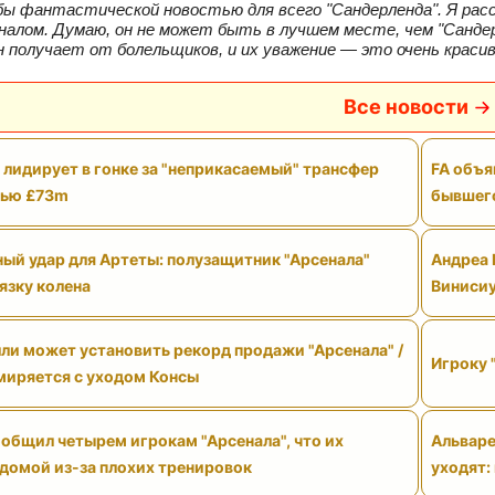
ы фантастической новостью для всего "Сандерленда". Я расс
алом. Думаю, он не может быть в лучшем месте, чем "Сандер
 получает от болельщиков, и их уважение — это очень красиво
Все новости
 лидирует в гонке за "неприкасаемый" трансфер
FA объя
тью £73m
бывшего
ый удар для Артеты: полузащитник "Арсенала"
Андреа 
язку колена
Виниси
ли может установить рекорд продажи "Арсенала" /
Игроку 
смиряется с уходом Консы
общил четырем игрокам "Арсенала", что их
Альваре
 домой из-за плохих тренировок
уходят: