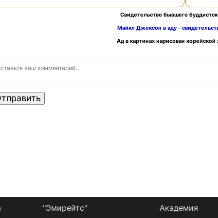
Свидетельство бывшего буддистск
Майкл Джексон в аду - свидетельс
Ад в картинах нарисован корейской
тправить
а
"Эмирейтс"
Академия