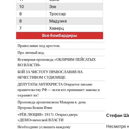
10
Эзе
8
Троссар
8
Мадуэке
7
Хаверц
Все бомбардиры
Православие под арестом.
Про личный код.
Всемирная проповедь «ОБЛИЧИМ ПЕЙСАТЫХ
ВО ВЛАСТИ»
БОЙ ЗА ЧИСТОТУ ПРАВОСЛАВИЯ НА
НЕЧЕСТИВОМ СУДИЛИЩЕ.
ДЕПУТАТЫ АНТИХРИСТА Открытое письмо
правительству РФ — всем кто принимает законы и
охраняет их!
Проповедь архиепископа Макария в день
Пророка Божия Илии
«РЁВ ЛЮЦИЯ» 1917г. Открыл дверь
Стефан Шва
«ДЕМО»нической ВЛАСТИ
Несмотря н
Необходимо услышать каждому