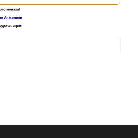
ого монаха!
тво Анжелики
 художницей!