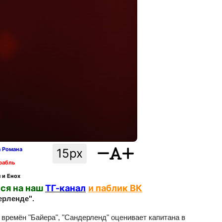
а Романа
15px
рабль
 и Енох
ся на наш
ТГ-канал
и паблик ВК
ерленде".
 времён "Байера", "Сандерленд" оценивает капитана в