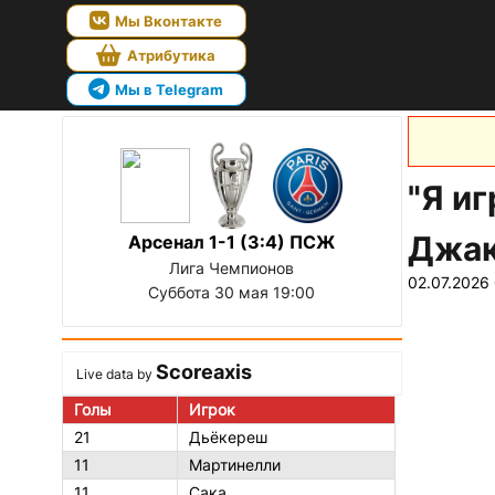
Мы Вконтакте
Атрибутика
Мы в Telegram
"Я иг
Джак
Арсенал 1-1 (3:4) ПСЖ
Лига Чемпионов
02.07.2026
Суббота 30 мая 19:00
Scoreaxis
Live data by
Голы
Игрок
21
Дьёкереш
11
Мартинелли
11
Сака