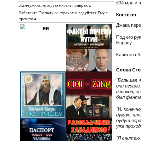
£34 млн и 
Жемчужина, которую многие попирают.
Работайте Господу со страхом и радуйтеся Ему с
Контекст
трепетом.
Джака пере
Под его ру
Европу.
Капитан сб
Слова Стеф
"Большая ч
они играли
игроков, о
был фанта
"И, конечн
думаю, что
будут гора
уже проход
"Я считаю,