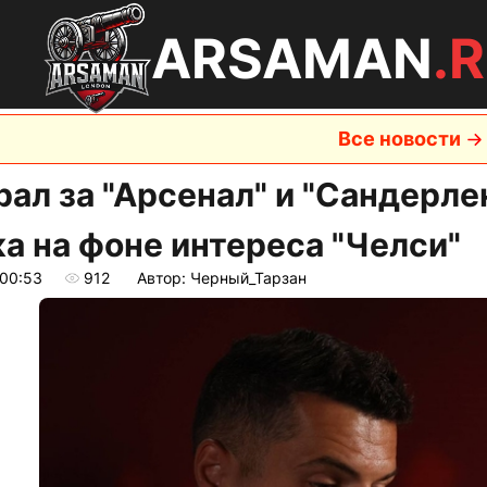
ARSAMAN
.
Все новости
рал за "Арсенал" и "Сандерле
а на фоне интереса "Челси"
 00:53
912
Автор: Черный_Тарзан