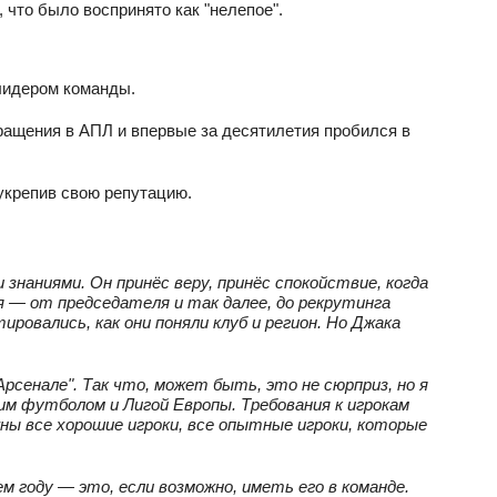
 что было воспринято как "нелепое".
 лидером команды.
вращения в АПЛ и впервые за десятилетия пробился в
укрепив свою репутацию.
 знаниями. Он принёс веру, принёс спокойствие, когда
ция — от председателя и так далее, до рекрутинга
ировались, как они поняли клуб и регион. Но Джака
"Арсенале". Так что, может быть, это не сюрприз, но я
ким футболом и Лигой Европы. Требования к игрокам
ы все хорошие игроки, все опытные игроки, которые
м году — это, если возможно, иметь его в команде.