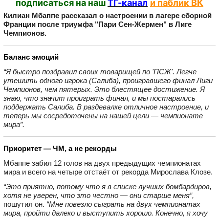
подписаться на наш
ТГ-канал
и паблик ВК
Килиан Мбаппе рассказал о настроении в лагере сборной
Франции после триумфа "Пари Сен‑Жермен" в Лиге
Чемпионов.
Баланс эмоций
“Я быстро поздравил своих товарищей по 'ПСЖ'. Легче
утешить одного игрока (Салиба), проигравшего финал Лиги
Чемпионов, чем пятерых. Это блестящее достижение. Я
знаю, что значит проиграть финал, и мы постарались
поддержать Салиба. В раздевалке отличное настроение, и
теперь мы сосредоточены на нашей цели — чемпионате
мира”.
Приоритет — ЧМ, а не рекорды
Мбаппе забил 12 голов на двух предыдущих чемпионатах
мира и всего на четыре отстаёт от рекорда Мирослава Клозе.
“Это приятно, потому что я в списке лучших бомбардиров,
хотя не уверен, что это честно — они старше меня”,
пошутил он.
“Мне повезло сыграть на двух чемпионатах
мира, пройти далеко и выступить хорошо. Конечно, я хочу