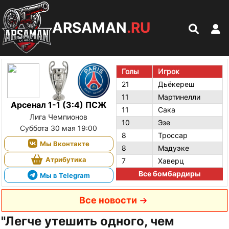
ARSAMAN
.RU
Голы
Игрок
21
Дьёкереш
11
Мартинелли
Арсенал 1-1 (3:4) ПСЖ
11
Сака
Лига Чемпионов
10
Эзе
Суббота 30 мая 19:00
8
Троссар
Мы Вконтакте
8
Мадуэке
Атрибутика
7
Хаверц
Все бомбардиры
Мы в Telegram
Все новости
"Легче утешить одного, чем