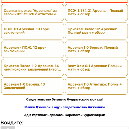
Оценки игроков "Арсенала" за
ПСЖ 1:1 (4:3) Арсенал: Полный
сезон 2025/2026 с отчетом и
матч + обзор
вердиктами
ПСЖ 1:1 Арсенал. 13 Горе-
Кристал Пэлас 1:2 Арсенал:
заключений
Полный матч + обзор
Арсенал - ПСЖ. 12 пре-
Арсенал 1:0 Бернли: Полный
заключений
матч + обзор
Кристал Пэлас 1-2 Арсенал. 14
Вест Хэм 0:1 Арсенал: Полный
чемпионских заключений (итоги
матч + обзор
сезона)
Арсенал 1-0 Бернли. 13
Арсенал 1:0 Атлетико: Полный
Заключений
матч + обзор
Свидетельство бывшего буддистского монаха!
Майкл Джексон в аду - свидетельство Анжелики
Ад в картинах нарисован корейской художницей!
Войдите: