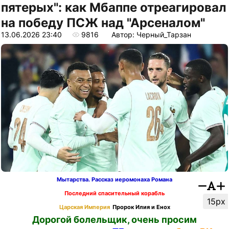
пятерых": как Мбаппе отреагировал
на победу ПСЖ над "Арсеналом"
13.06.2026 23:40
9816
Автор: Черный_Тарзан
Мытарства. Рассказ иеромонаха Романа
Последний спасительный корабль
15px
Царская Империя
Пророк Илия и Енох
Дорогой болельщик, очень просим