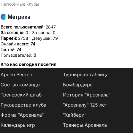
Нелюбимые клубы
Всего пользователей:
2847
За сегодня:
0 | За вчера: 0
Парней:
2758 | Девушек
:
79
Онлайн всего:
74
Гостей:
74
Пользователей:
0
Кто нас сегодня посетил
Арсен Венгер
Турнирная таблица
Состав команды
Бомбардиры
Тренерский штаб
История "Арсенала"
Руководство клуба
"Арсеналу" 125 лет
Форма "Арсенала"
"Хайбери"
Календарь игр
Тренеры Арсенала