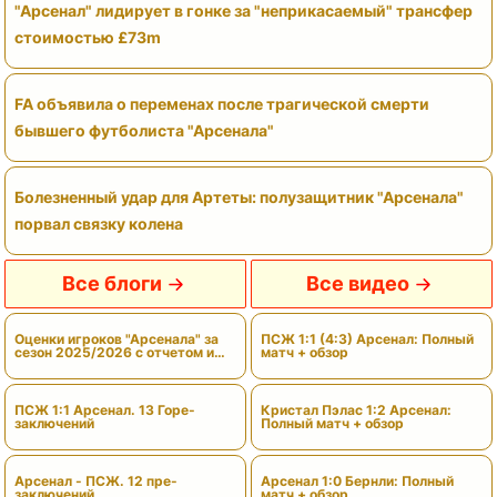
"Арсенал" лидирует в гонке за "неприкасаемый" трансфер
стоимостью £73m
FA объявила о переменах после трагической смерти
бывшего футболиста "Арсенала"
Болезненный удар для Артеты: полузащитник "Арсенала"
порвал связку колена
Все блоги
Все видео
Оценки игроков "Арсенала" за
ПСЖ 1:1 (4:3) Арсенал: Полный
сезон 2025/2026 с отчетом и
матч + обзор
вердиктами
ПСЖ 1:1 Арсенал. 13 Горе-
Кристал Пэлас 1:2 Арсенал:
заключений
Полный матч + обзор
Арсенал - ПСЖ. 12 пре-
Арсенал 1:0 Бернли: Полный
заключений
матч + обзор