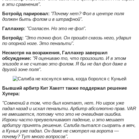
в эти сравнения".
Ботройд парировал:
"Почему нет? Фол в центре поля
должен быть фолом и в штрафной".
Галлахер:
"Согласен. Но это не фол".
Ботройд:
"Это точно фол. Он прошёл сквозь него, ударил
по опорной ноге. Это пенальти".
Несмотря на возражения, Галлахер завершил
обсуждение:
"Я оцениваю то, что произошло. И в этом
эпизоде я не считаю это фолом. Я бы не дал фол даже в
другой зоне поля".
Бывший арбитр Кит Хакетт также поддержал решение
Хупера:
"Сомнений в том, что был контакт, нет. Но игрок уже
падал назад и искал пенальти. Арбитр абсолютно прав. VAR
не вмешается, потому что это не очевидная ошибка.
Игроки часто преувеличивают падение, и это мешает
арбитру принять решение. Салиба пытался сыграть в мяч,
а Кунья уже падал. Он даже не смотрел на ворота —
почему? Тут много вопросов".