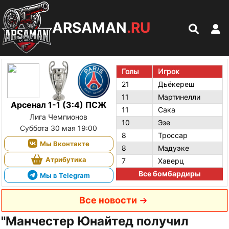
ARSAMAN
.RU
Голы
Игрок
21
Дьёкереш
11
Мартинелли
Арсенал 1-1 (3:4) ПСЖ
11
Сака
Лига Чемпионов
10
Эзе
Суббота 30 мая 19:00
8
Троссар
Мы Вконтакте
8
Мадуэке
Атрибутика
7
Хаверц
Все бомбардиры
Мы в Telegram
Все новости
"Манчестер Юнайтед получил