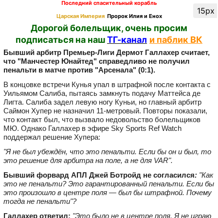
Последний спасительный корабль
15px
Царская Империя
Пророк Илия и Енох
Дорогой болельщик, очень просим
подписаться на наш
ТГ-канал
и паблик ВК
Бывший арбитр Премьер-Лиги Дермот Галлахер считает,
что "Манчестер Юнайтед" справедливо не получил
пенальти в матче против "Арсенала" (0:1).
В концовке встречи Кунья упал в штрафной после контакта с
Уильямом Салиба, пытаясь замкнуть подачу Маттейса де
Лигта. Салиба задел левую ногу Куньи, но главный арбитр
Саймон Хупер не назначил 11-метровый. Повторы показали,
что контакт был, что вызвало недовольство болельщиков
МЮ. Однако Галлахер в эфире Sky Sports Ref Watch
поддержал решение Хупера:
"Я не был убеждён, что это пенальти. Если бы он и был, то
это решение для арбитра на поле, а не для VAR".
Бывший форвард АПЛ Джей Ботройд не согласился
:
"Как
это не пенальти? Это гарантированный пенальти. Если бы
это произошло в центре поля — был бы штрафной. Почему
тогда не пенальти"?
Галлахер ответил:
"Это было не в центре поля. Я не играю