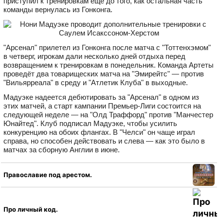
приступил к тренировкам ещё до того, как остальная часть
команды вернулась из Гонконга.
"Арсенал" прилетел из Гонконга после матча с "Тоттенхэмом"
в четверг, игрокам дали несколько дней отдыха перед
возвращением к тренировкам в понедельник. Команда Артеты
проведёт два товарищеских матча на "Эмирейтс" — против
"Вильярреала" в среду и "Атлетик Клуба" в выходные.
Мадуэке надеется дебютировать за "Арсенал" в одном из
этих матчей, а старт кампании Премьер-Лиги состоится на
следующей неделе — на "Олд Траффорд" против "Манчестер
Юнайтед". Клуб подписал Мадуэке, чтобы усилить
конкуренцию на обоих флангах. В "Челси" он чаще играл
справа, но способен действовать и слева — как это было в
матчах за сборную Англии в июне.
Православие под арестом.
Про личный код.