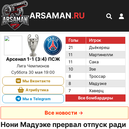
ARSAMAN
.RU
Голы
Игрок
21
Дьёкереш
11
Мартинелли
Арсенал 1-1 (3:4) ПСЖ
11
Сака
Лига Чемпионов
10
Эзе
Суббота 30 мая 19:00
8
Троссар
Мы Вконтакте
8
Мадуэке
Атрибутика
7
Хаверц
Все бомбардиры
Мы в Telegram
Все новости
Нони Мадуэке прервал отпуск ради