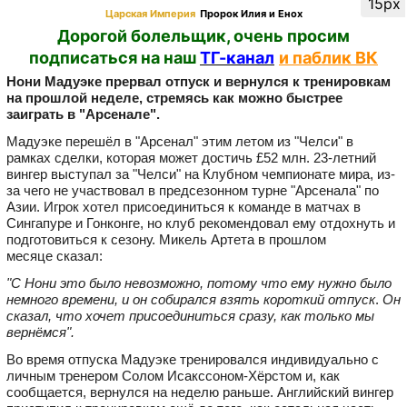
15px
Царская Империя
Пророк Илия и Енох
Дорогой болельщик, очень просим
подписаться на наш
ТГ-канал
и паблик ВК
Нони Мадуэке прервал отпуск и вернулся к тренировкам
на прошлой неделе, стремясь как можно быстрее
заиграть в "Арсенале".
Мадуэке перешёл в "Арсенал" этим летом из "Челси" в
рамках сделки, которая может достичь £52 млн. 23-летний
вингер выступал за "Челси" на Клубном чемпионате мира, из-
за чего не участвовал в предсезонном турне "Арсенала" по
Азии. Игрок хотел присоединиться к команде в матчах в
Сингапуре и Гонконге, но клуб рекомендовал ему отдохнуть и
подготовиться к сезону. Микель Артета в прошлом
месяце сказал:
"С Нони это было невозможно, потому что ему нужно было
немного времени, и он собирался взять короткий отпуск
.
Он
сказал, что хочет присоединиться сразу, как только мы
вернёмся".
Во время отпуска Мадуэке тренировался индивидуально с
личным тренером Солом Исакссоном-Хёрстом и, как
сообщается, вернулся на неделю раньше. Английский вингер