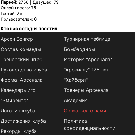
Парней:
2758 | Девушек
:
79
Онлайн всего:
75
Гостей:
75
Пользователей:
0
Кто нас сегодня посетил
Арсен Венгер
Турнирная таблица
Состав команды
Бомбардиры
Тренерский штаб
История "Арсенала"
Руководство клуба
"Арсеналу" 125 лет
Форма "Арсенала"
"Хайбери"
Календарь игр
Тренеры Арсенала
"Эмирейтс"
Академия
Логотип клуба
Связаться с нами
Достижения клуба
Политика
конфиденциальности
Рекорды клуба