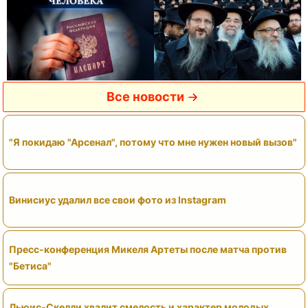
Все новости
"Я покидаю "Арсенал", потому что мне нужен новый вызов"
Винисиус удалил все свои фото из Instagram
Пресс-конференция Микеля Артеты после матча против
"Бетиса"
Льюис-Скелли хвалит смелость и характер молодых