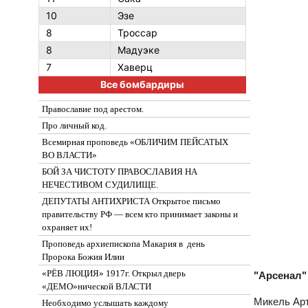
10
Эзе
8
Троссар
8
Мадуэке
7
Хаверц
Все бомбардиры
Православие под арестом.
Про личный код.
Всемирная проповедь «ОБЛИЧИМ ПЕЙСАТЫХ
ВО ВЛАСТИ»
БОЙ ЗА ЧИСТОТУ ПРАВОСЛАВИЯ НА
НЕЧЕСТИВОМ СУДИЛИЩЕ.
ДЕПУТАТЫ АНТИХРИСТА Открытое письмо
правительству РФ — всем кто принимает законы и
охраняет их!
Проповедь архиепископа Макария в день
Пророка Божия Илии
«РЁВ ЛЮЦИЯ» 1917г. Открыл дверь
"Арсенал"
«ДЕМО»нической ВЛАСТИ
Микель Арт
Необходимо услышать каждому