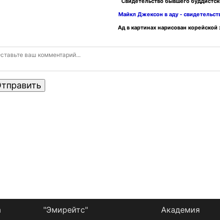
Свидетельство бывшего буддистск
Майкл Джексон в аду - свидетельс
Ад в картинах нарисован корейской
тправить
а
"Эмирейтс"
Академия