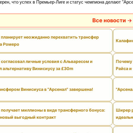
ерен, что успех в Премьер‑Лиге и статус чемпиона делают "Ар
Все новости
" планирует неожиданно перехватить трансфер
Калафио
а Ромеро
 согласовал личные условия с Альваресом и
Почему 
л альтернативу Винисиусу за £30m
Райса и
ансфером Винисиуса в "Арсенал" завершена!
"Арсена
 получает миллионы в виде трансферного бонуса:
Ширер р
 новый выгодный контракт
идеальн