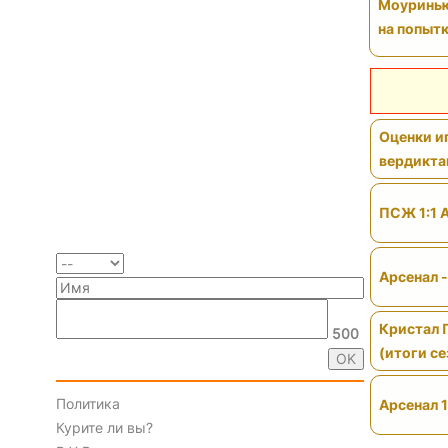
Моуринью 
на попытк
Оценки иг
вердикт
ПСЖ 1:1 
Арсенал 
Кристал 
500
(итоги се
Политика
Арсенал 1
Курите ли вы?