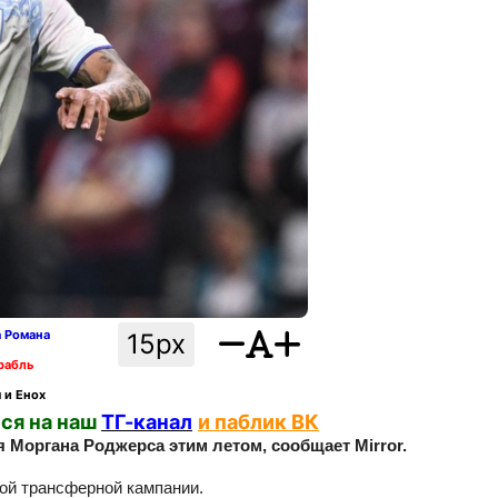
а Романа
15px
рабль
 и Енох
ся на наш
ТГ-канал
и паблик ВК
 Моргана Роджерса этим летом, сообщает Mirror.
ой трансферной кампании.