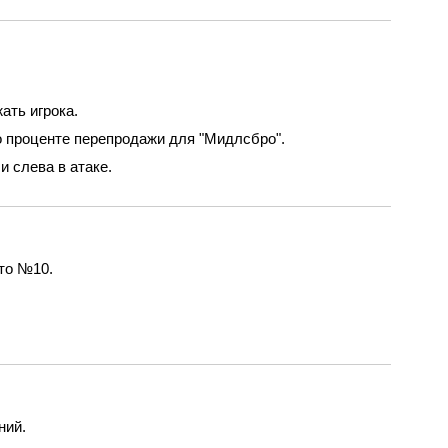
ать игрока.
о проценте перепродажи для "Мидлсбро".
 слева в атаке.
то №10.
ний.