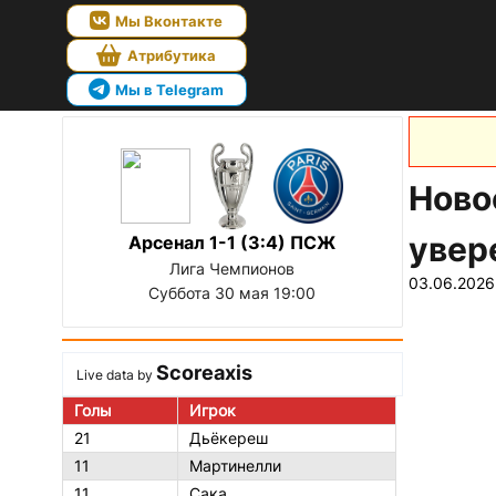
Мы Вконтакте
Атрибутика
Мы в Telegram
Ново
увер
Арсенал 1-1 (3:4) ПСЖ
Лига Чемпионов
03.06.2026
Суббота 30 мая 19:00
Scoreaxis
Live data by
Голы
Игрок
21
Дьёкереш
11
Мартинелли
11
Сака