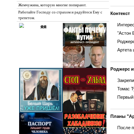
Жемчужина, которую многие попирают.
Работайте Господу со страхом и радуйтеся Ему с
Контекст
трепетом.
Интерес
"Астон 
Роджерс
Артета 
Роджерс и
Закрепи
Томас Т
Первый 
Планы "Ар
После п