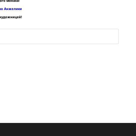
ого монаха!
тво Анжелики
 художницей!