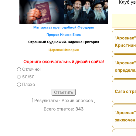
Клуб ув
Мытарства преподобной Феодоры
Пророк Илия и Енох
"Арсенал
Страшный Суд Божий. Видение Григория
Кристиан
Царская Империя
Оцените окончательный дизайн сайта!
"Арсенал"
Отлично!
определи
50/50
Плохо
Сага с тр
[
Результаты
·
Архив опросов
]
Всего ответов:
343
"Арсенал"
заключен