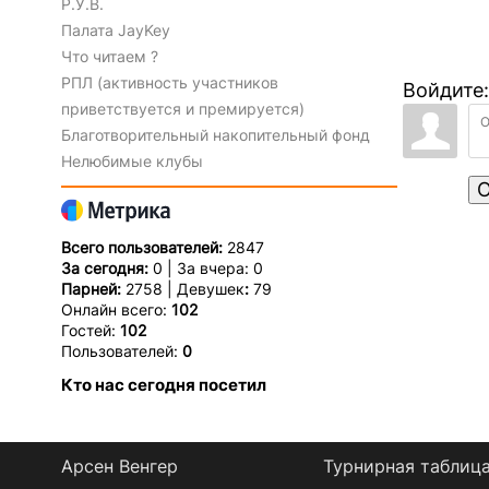
Р.У.В.
Палата JayKey
Что читаем ?
РПЛ (активность участников
Войдите:
приветствуется и премируется)
Благотворительный накопительный фонд
Нелюбимые клубы
О
Всего пользователей:
2847
За сегодня:
0 | За вчера: 0
Парней:
2758 | Девушек
:
79
Онлайн всего:
102
Гостей:
102
Пользователей:
0
Кто нас сегодня посетил
Арсен Венгер
Турнирная таблиц