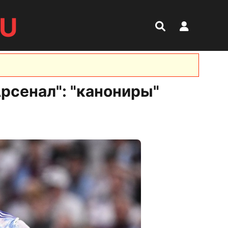
RU
рсенал": "канониры"