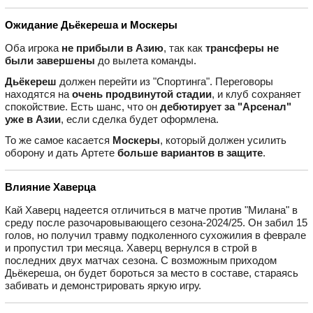
Ожидание Дьёкереша и Москеры
Оба игрока
не прибыли в Азию
, так как
трансферы не
были завершены
до вылета команды.
Дьёкереш
должен перейти из "Спортинга". Переговоры
находятся на
очень продвинутой стадии
, и клуб сохраняет
спокойствие. Есть шанс, что он
дебютирует за "Арсенал"
уже в Азии
, если сделка будет оформлена.
То же самое касается
Москеры
, который должен усилить
оборону и дать Артете
больше вариантов в защите
.
Влияние Хаверца
Кай Хаверц надеется отличиться в матче против "Милана" в
среду после разочаровывающего сезона-2024/25. Он забил 15
голов, но получил травму подколенного сухожилия в феврале
и пропустил три месяца. Хаверц вернулся в строй в
последних двух матчах сезона. С возможным приходом
Дьёкереша, он будет бороться за место в составе, стараясь
забивать и демонстрировать яркую игру.