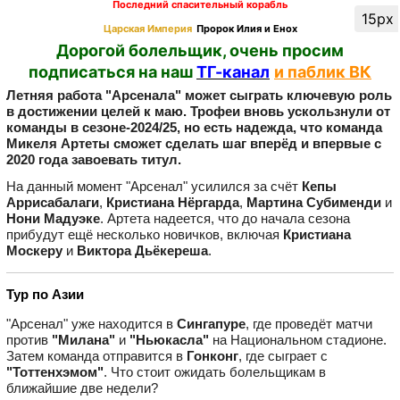
Последний спасительный корабль
15px
Царская Империя
Пророк Илия и Енох
Дорогой болельщик, очень просим
подписаться на наш
ТГ-канал
и паблик ВК
Летняя работа "Арсенала" может сыграть ключевую роль
в достижении целей к маю. Трофеи вновь ускользнули от
команды в сезоне-2024/25, но есть надежда, что команда
Микеля Артеты сможет сделать шаг вперёд и впервые с
2020 года завоевать титул.
На данный момент "Арсенал" усилился за счёт
Кепы
Аррисабалаги
,
Кристиана Нёргарда
,
Мартина Субименди
и
Нони Мадуэке
. Артета надеется, что до начала сезона
прибудут ещё несколько новичков, включая
Кристиана
Москеру
и
Виктора Дьёкереша
.
Тур по Азии
"Арсенал" уже находится в
Сингапуре
, где проведёт матчи
против
"Милана"
и
"Ньюкасла"
на Национальном стадионе.
Затем команда отправится в
Гонконг
, где сыграет с
"Тоттенхэмом"
. Что стоит ожидать болельщикам в
ближайшие две недели?