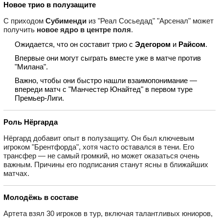
Новое трио в полузащите
С приходом
Субименди
из "Реал Сосьедад" "Арсенал" может
получить
новое ядро в центре поля
.
Ожидается, что он составит трио с
Эдегором
и
Райсом
.
Впервые они могут сыграть вместе уже в матче против
"Милана".
Важно, чтобы они быстро нашли взаимопонимание —
впереди матч с "Манчестер Юнайтед" в первом туре
Премьер-Лиги.
Роль Нёргарда
Нёргард добавит опыт в полузащиту. Он был ключевым
игроком "Брентфорда", хотя часто оставался в тени. Его
трансфер — не самый громкий, но может оказаться очень
важным. Причины его подписания станут ясны в ближайших
матчах.
Молодёжь в составе
Артета взял 30 игроков в тур, включая талантливых юниоров,