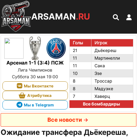
ARSAMAN
.RU
Голы
Игрок
21
Дьёкереш
11
Мартинелли
Арсенал 1-1 (3:4) ПСЖ
11
Сака
Лига Чемпионов
10
Эзе
Суббота 30 мая 19:00
8
Троссар
Мы Вконтакте
8
Мадуэке
Атрибутика
7
Хаверц
Все бомбардиры
Мы в Telegram
Все новости
Ожидание трансфера Дьёкереша,