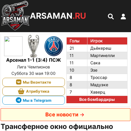
ARSAMAN
.RU
Голы
Игрок
21
Дьёкереш
11
Мартинелли
Арсенал 1-1 (3:4) ПСЖ
11
Сака
Лига Чемпионов
10
Эзе
Суббота 30 мая 19:00
8
Троссар
Мы Вконтакте
8
Мадуэке
Атрибутика
7
Хаверц
Все бомбардиры
Мы в Telegram
Все новости
Трансферное окно официально