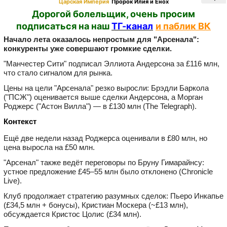
Царская Империя
Пророк Илия и Енох
Дорогой болельщик, очень просим
подписаться на наш
ТГ-канал
и паблик ВК
Начало лета оказалось непростым для "Арсенала":
конкуренты уже совершают громкие сделки.
"Манчестер Сити" подписал Эллиота Андерсона за £116 млн,
что стало сигналом для рынка.
Цены на цели "Арсенала" резко выросли: Брэдли Баркола
("ПСЖ") оценивается выше сделки Андерсона, а Морган
Роджерс ("Астон Вилла") — в £130 млн (The Telegraph).
Контекст
Ещё две недели назад Роджерса оценивали в £80 млн, но
цена выросла на £50 млн.
"Арсенал" также ведёт переговоры по Бруну Гимарайнсу:
устное предложение £45–55 млн было отклонено (Chronicle
Live).
Клуб продолжает стратегию разумных сделок: Пьеро Инкапье
(£34,5 млн + бонусы), Кристиан Москера (~£13 млн),
обсуждается Кристос Цолис (£34 млн).