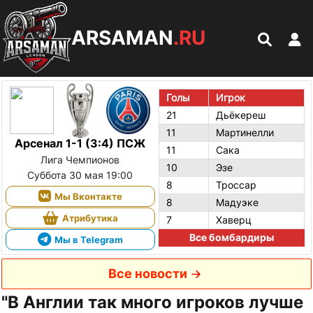
ARSAMAN
.RU
Голы
Игрок
21
Дьёкереш
11
Мартинелли
Арсенал 1-1 (3:4) ПСЖ
11
Сака
Лига Чемпионов
10
Эзе
Суббота 30 мая 19:00
8
Троссар
Мы Вконтакте
8
Мадуэке
Атрибутика
7
Хаверц
Все бомбардиры
Мы в Telegram
Все новости
"В Англии так много игроков лучше