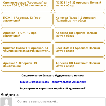
Оценки игроков "Арсенала" за
ПСЖ 1:1 (4:3) Арсенал: Полный
сезон 2025/2026 с отчетом и
матч + обзор
вердиктами
ПСЖ 1:1 Арсенал. 13 Горе-
Кристал Пэлас 1:2 Арсенал:
заключений
Полный матч + обзор
Арсенал - ПСЖ. 12 пре-
Арсенал 1:0 Бернли: Полный
заключений
матч + обзор
Кристал Пэлас 1-2 Арсенал. 14
Вест Хэм 0:1 Арсенал: Полный
чемпионских заключений (итоги
матч + обзор
сезона)
Арсенал 1-0 Бернли. 13
Арсенал 1:0 Атлетико: Полный
Заключений
матч + обзор
Свидетельство бывшего буддистского монаха!
Майкл Джексон в аду - свидетельство Анжелики
Ад в картинах нарисован корейской художницей!
Войдите: