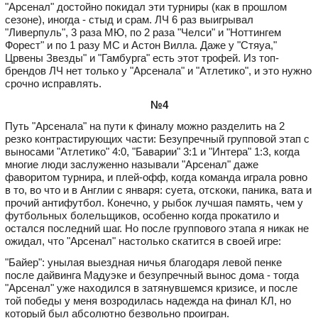
"Арсенал" достойно покидал эти турниры (как в прошлом
сезоне), иногда - стыд и срам. ЛЧ 6 раз выигрывал
"Ливерпуль", 3 раза МЮ, по 2 раза "Челси" и "Ноттингем
Форест" и по 1 разу МС и Астон Вилла. Даже у "Стяуа,"
Црвены Звезды" и "Гамбурга" есть этот трофей. Из топ-
брендов ЛЧ нет только у "Арсенала" и "Атлетико", и это нужно
срочно исправлять.
№4
Путь "Арсенала" на пути к финалу можно разделить на 2
резко контрастирующих части: Безупречный групповой этап с
выносами "Атлетико" 4:0, "Баварии" 3:1 и "Интера" 1:3, когда
многие люди заслуженно называли "Арсенал" даже
фаворитом турнира, и плей-офф, когда команда играла ровно
в то, во что и в Англии с января: суета, отскоки, паника, вата и
прочий антифутбол. Конечно, у рыбок лучшая память, чем у
футбольных болельщиков, особенно когда прокатило и
остался последний шаг. Но после группового этапа я никак не
ожидал, что "Арсенал" настолько скатится в своей игре:
"Байер": унылая выездная ничья благодаря левой пенке
после дайвинга Мадуэке и безупречный вынос дома - тогда
"Арсенал" уже находился в затянувшемся кризисе, и после
той победы у меня возродилась надежда на финал КЛ, но
который был абсолютно безвольно проигран.