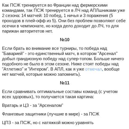
Как ПСЖ тренируется во Франции над фермерскими
командами, так ПСЖ тренируется в ЛЧ над АПЛшниками уже
2 сезона: 14 матчей: 10 побед, 1 ничья и 3 поражения (5
проходов в плей-офф из 5). Они без проблем позволяют себе
осечки в чемпионате, но когда дело доходит до ЛЧ, то для
парижан авторитетов нет.
№10
Если брать во внимание все турниры, то победа над
"Баварией" - это единственный матч, в котором "Арсенал"
добыл грандиозную победу над супер-топом. Больше ничего
подобного не было в этом сезоне. Ниже стоят победы над
"Атлетико" и "Интером". В АПЛ, как я уже
отмечал
, вообще
нет матчей, которые можно запомнить).
№11
Если сравнивать оптимальные составы команд (с учетом
всех здоровых), то получается такая картина:
Вратарь и ЦЗ - за "Арсеналом"
Фланговые защитники (лучшие в мире) - за ПСЖ
ЦПЗ - за ПСЖ, но с натяжкой можно уравнять