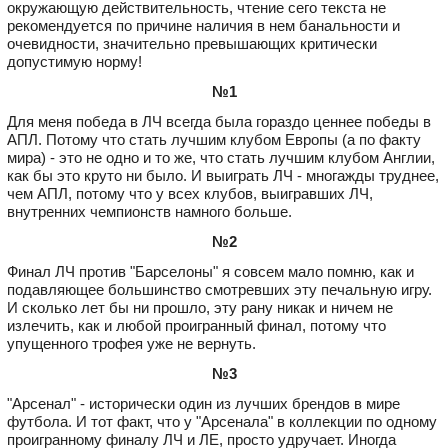
окружающую действительность, чтение сего текста не
рекомендуется по причине наличия в нем банальности и
очевидности, значительно превышающих критически
допустимую норму!
№1
Для меня победа в ЛЧ всегда была гораздо ценнее победы в
АПЛ. Потому что стать лучшим клубом Европы (а по факту
мира) - это не одно и то же, что стать лучшим клубом Англии,
как бы это круто ни было. И выиграть ЛЧ - многажды труднее,
чем АПЛ, потому что у всех клубов, выигравших ЛЧ,
внутренних чемпионств намного больше.
№2
Финал ЛЧ против "Барселоны" я совсем мало помню, как и
подавляющее большинство смотревших эту печальную игру.
И сколько лет бы ни прошло, эту рану никак и ничем не
излечить, как и любой проигранный финал, потому что
упущенного трофея уже не вернуть.
№3
"Арсенал" - исторически один из лучших брендов в мире
футбола. И тот факт, что у "Арсенала" в коллекции по одному
проигранному финалу ЛЧ и ЛЕ, просто удручает. Иногда