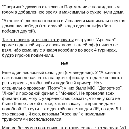
"Спортинг": дюжина отскоков в Португалии с неожиданным
голом в добавленное время и максимально сухие нули дома.
"Атлетико": дюжина отскоков в Испании и максимально сухая
домашняя победа (тот случай, когда один антифутбол
победил другой).
Так что приходится констатировать:
из группы "Арсенал"
кроме надежной игры у своих ворот в плей-офф ничего не
взял, ибо команду с января коробило во всех 4 турнирах,
будто игроков подменили.
№5
Еще один несносный факт для (см введение): У "Арсенала"
настолько легкая сетка на пути к финалу, что даже не охота
рыть архивы, чтобы найти подобный пример. Но я
специально проверил "Порту": у них были МЮ, "Депортиво",
"Лион" и проходной финал с "Монако". Не проверяя всех
финалистов, могу с уверенностью сказать, что ни у кого не
было более легкой сетки, как по заказу - и вряд ли даже
подобной. По сути - это достойная сетка для ЛЕ, но для ЛЧ -
это сказочный сюр, которым "Арсенал" с немалыми
трудностями воспользовался.
Многие бездумно повторяют, что такая сетка - это заслуга №1