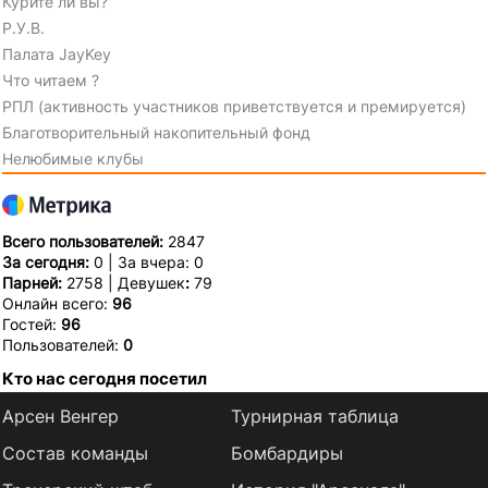
Курите ли вы?
Р.У.В.
Палата JayKey
Что читаем ?
РПЛ (активность участников приветствуется и премируется)
Благотворительный накопительный фонд
Нелюбимые клубы
Всего пользователей:
2847
За сегодня:
0 | За вчера: 0
Парней:
2758 | Девушек
:
79
Онлайн всего:
96
Гостей:
96
Пользователей:
0
Кто нас сегодня посетил
Арсен Венгер
Турнирная таблица
Состав команды
Бомбардиры