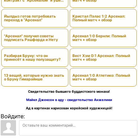
контракт с "Арсеналом" и ушёл
матч + обзор
через 6 месяцев: я не доверял
плану Венгера"»
Йылдыз готов потребовать
Кристал Пэлас 1:2 Арсенал:
переход в "Арсенал"
Полный матч + обзор
"Арсенал" получил советы
Арсенал 1:0 Бернли: Полный
подписать Рэшфорда и Нету
матч + обзор
Разбирая Бруну: что он
Вест Хэм 0:1 Арсенал: Полный
принесёт в нашу полузащиту?
матч + обзор
13 вещей, которые нужно знать
Арсенал 1:0 Атлетико: Полный
о Бруну Гимарайнше
матч + обзор
Свидетельство бывшего буддистского монаха!
Майкл Джексон в аду - свидетельство Анжелики
Ад в картинах нарисован корейской художницей!
Войдите: