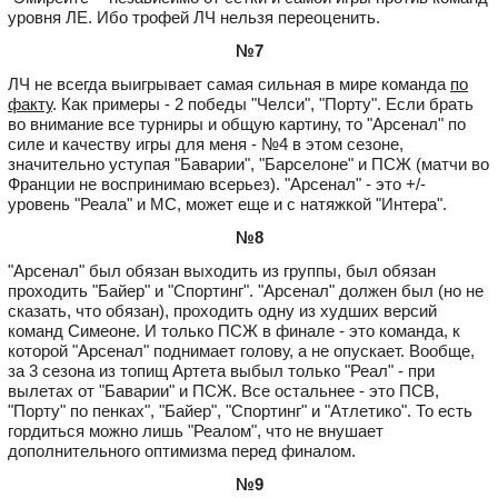
уровня ЛЕ. Ибо трофей ЛЧ нельзя переоценить.
№7
ЛЧ не всегда выигрывает самая сильная в мире команда
по
факту
. Как примеры - 2 победы "Челси", "Порту". Если брать
во внимание все турниры и общую картину, то "Арсенал" по
силе и качеству игры для меня - №4 в этом сезоне,
значительно уступая "Баварии", "Барселоне" и ПСЖ (матчи во
Франции не воспринимаю всерьез). "Арсенал" - это +/-
уровень "Реала" и МС, может еще и с натяжкой "Интера".
№8
"Арсенал" был обязан выходить из группы, был обязан
проходить "Байер" и "Спортинг". "Арсенал" должен был (но не
сказать, что обязан), проходить одну из худших версий
команд Симеоне. И только ПСЖ в финале - это команда, к
которой "Арсенал" поднимает голову, а не опускает. Вообще,
за 3 сезона из топищ Артета выбыл только "Реал" - при
вылетах от "Баварии" и ПСЖ. Все остальнее - это ПСВ,
"Порту" по пенках", "Байер", "Спортинг" и "Атлетико". То есть
гордиться можно лишь "Реалом", что не внушает
дополнительного оптимизма перед финалом.
№9