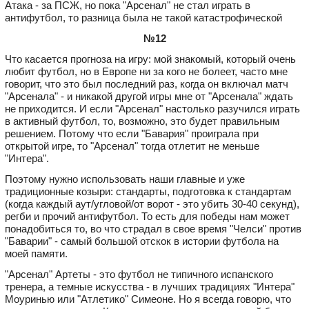
Атака - за ПСЖ, но пока "Арсенал" не стал играть в
антифутбол, то разница была не такой катастрофической
№12
Что касается прогноза на игру: мой знакомый, который очень
любит футбол, но в Европе ни за кого не болеет, часто мне
говорит, что это был последний раз, когда он включал матч
"Арсенала" - и никакой другой игры мне от "Арсенала" ждать
не приходится. И если "Арсенал" настолько разучился играть
в активный футбол, то, возможно, это будет правильным
решением. Потому что если "Бавария" проиграла при
открытой игре, то "Арсенал" тогда отлетит не меньше
"Интера".
Поэтому нужно использовать наши главные и уже
традиционные козыри: стандарты, подготовка к стандартам
(когда каждый аут/угловой/от ворот - это убить 30-40 секунд),
регби и прочий антифутбол. То есть для победы нам может
понадобиться то, во что страдал в свое время "Челси" против
"Баварии" - самый большой отскок в истории футбола на
моей памяти.
"Арсенал" Артеты - это футбол не типичного испанского
тренера, а темные искусства - в лучших традициях "Интера"
Моуринью или "Атлетико" Симеоне. Но я всегда говорю, что