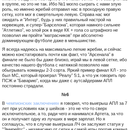
в группе, но это не так. Ибо №1 могло сыграть с нами злую
роль, но именно жребий отправил нас в проходную правую
сетку, хотя мог в смертельную левую. Справа нас мог
ожидать и "Интер", будь у них правильный настрой на
норвежцев, и супер-"Барселона", которая намного сильнее
"Атлетико", но злой рок в виде КК + гола со штрафного не
позволил им пройти "матрасников" при абсолютно
доминирующем футболе даже в меньшинстве.
Я всегда надеюсь на максимально легкие жребии, и сейчас
можно констатировать почти как факт, что "Арсенала" в
финале не было бы даже близко, играй мы в левой сетке, ибо
качество нашего футбола с натяжкой позволяло нам
обыгрывать команды 2-3 сорта. Яркий пример финал КЛ - это
был МС, который проиграл "Реалу" 5:1, а что уж говорить про
ПСЖ и "Баварию", когда мы даже с аутсайдерами АПЛ
постоянно страдали.
№6
В
чемпионских заключениях
я говорил, что выигрыш АПЛ за 7
лет при условиях как у шейхов - это не что-то сверх
исключительное, а то, ради чего и нанимался Артета, за что
он и получает одну из лучших в мире зарплат. Но я
соглашусь, что в случае выигрыша ЛЧ он заслужит статуи у
"Эмирейтс" - независимо от сетки и самой игры против команд