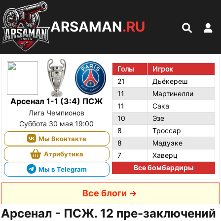
ARSAMAN
.RU
Голы
Игрок
21
Дьёкереш
11
Мартинелли
Арсенал 1-1 (3:4) ПСЖ
11
Сака
Лига Чемпионов
10
Эзе
Суббота 30 мая 19:00
8
Троссар
Мы Вконтакте
8
Мадуэке
Атрибутика
7
Хаверц
Все бомбардиры
Мы в Telegram
Все блоги
Арсенал - ПСЖ. 12 пре-заключений