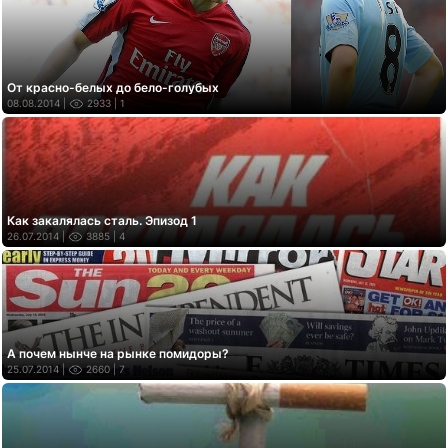
От красно-белых до бело-голубых
08.08.2014 |
2933
| 1
Как закалялась сталь. Эпизод 1
26.07.2014 |
3885
| 4
А почем нынче на рынке помидоры?
25.07.2014 |
2660
| 7