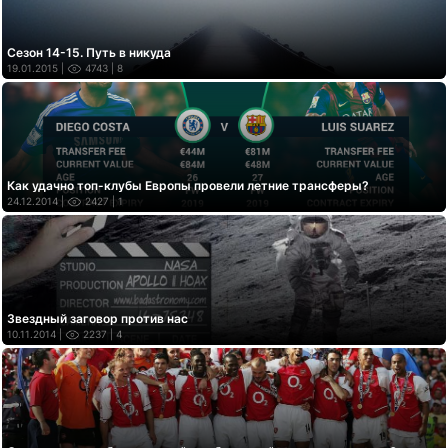
Сезон 14-15. Путь в никуда
19.01.2015 |
4743
| 8
Как удачно топ-клубы Европы провели летние трансферы?
24.12.2014 |
2427
| 1
Звездный заговор против нас
10.11.2014 |
2237
| 4