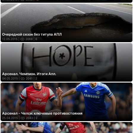
Очередной сезон без титула АПЛ
12.05.2015 |
2068
| 6
Арсенал. Чемпион. Итоги Апл.
04.05.2015 |
2041
| 2
Арсенал - Челси: ключевые противостояния
25.04.2015 |
2043
| 2