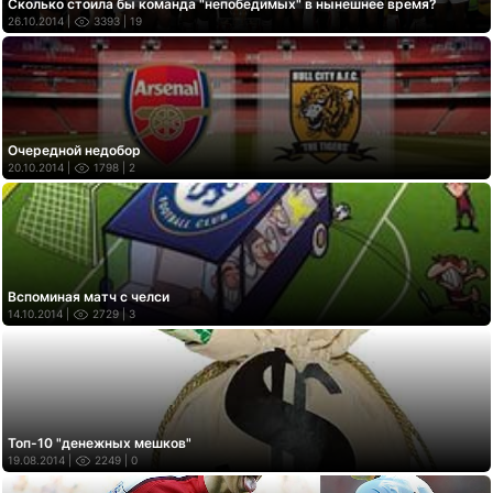
Сколько стоила бы команда "непобедимых" в нынешнее время?
26.10.2014 |
3393
| 19
Очередной недобор
20.10.2014 |
1798
| 2
Вспоминая матч с челси
14.10.2014 |
2729
| 3
Топ-10 "денежных мешков"
19.08.2014 |
2249
| 0