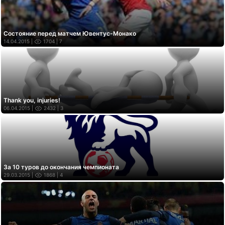
Состояние перед матчем Ювентус-Монако
14.04.2015 |
1704
| 7
Thank you, injuries!
06.04.2015 |
2432
| 3
За 10 туров до окончания чемпионата
29.03.2015 |
1868
| 4