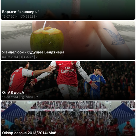
Барыги-"канониры"
16.07.2014 |
3352
| 4
Я видел сон - будущее Бендтнера
03.07.2014 |
3742
| 2
От АВ до вА
13.06.2014 |
5667
| 7
Обзор сезона 2013/2014: Май