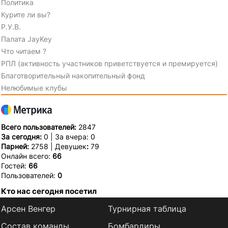
Политика
Курите ли вы?
Р.У.В.
Палата JayKey
Что читаем ?
РПЛ (активность участников приветствуется и премируется)
Благотворительный накопительный фонд
Нелюбимые клубы
Всего пользователей:
2847
За сегодня:
0 | За вчера: 0
Парней:
2758 | Девушек
:
79
Онлайн всего:
66
Гостей:
66
Пользователей:
0
Кто нас сегодня посетил
Арсен Венгер
Турнирная таблица
Состав команды
Бомбардиры