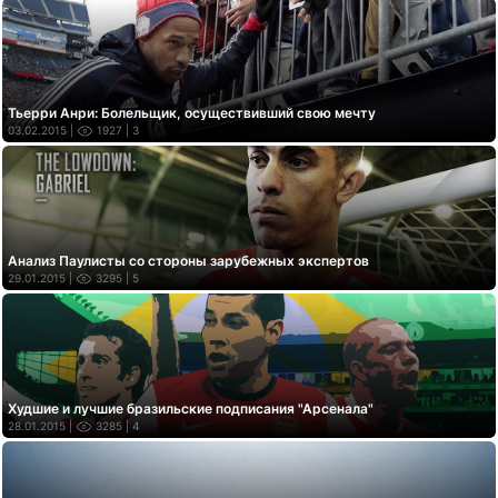
Тьерри Анри: Болельщик, осуществивший свою мечту
03.02.2015 |
1927
| 3
Анализ Паулисты со стороны зарубежных экспертов
29.01.2015 |
3295
| 5
Худшие и лучшие бразильские подписания "Арсенала"
28.01.2015 |
3285
| 4