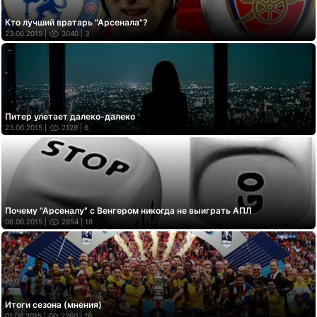
Кто лучший вратарь "Арсенала"?
23.06.2015 |
3040
| 3
Питер улетает далеко-далеко
23.06.2015 |
2129
| 6
Почему "Арсеналу" с Венгером никогда не выиграть АПЛ
06.06.2015 |
2954
| 18
Итоги сезона (мнения)
01.06.2015 |
2260
| 16