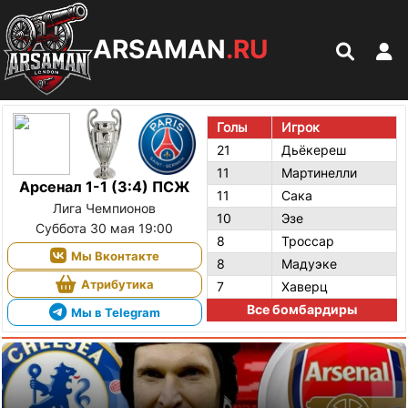
ARSAMAN
.RU
Голы
Игрок
21
Дьёкереш
11
Мартинелли
Арсенал 1-1 (3:4) ПСЖ
11
Сака
Лига Чемпионов
10
Эзе
Суббота 30 мая 19:00
8
Троссар
Мы Вконтакте
8
Мадуэке
Атрибутика
7
Хаверц
Все бомбардиры
Мы в Telegram