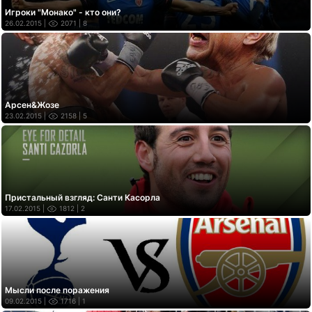
Игроки "Монако" - кто они?
26.02.2015 |
2071
| 8
Арсен&Жозе
23.02.2015 |
2158
| 5
Пристальный взгляд: Санти Касорла
17.02.2015 |
1812
| 2
Мысли после поражения
09.02.2015 |
1716
| 1