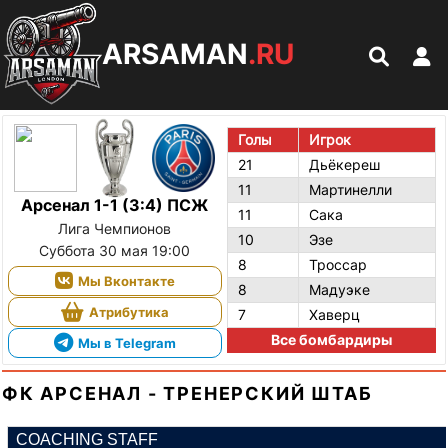
ARSAMAN
.RU
Голы
Игрок
21
Дьёкереш
11
Мартинелли
Арсенал 1-1 (3:4) ПСЖ
11
Сака
Лига Чемпионов
10
Эзе
Суббота 30 мая 19:00
8
Троссар
Мы Вконтакте
8
Мадуэке
Атрибутика
7
Хаверц
Все бомбардиры
Мы в Telegram
ФК АРСЕНАЛ - ТРЕНЕРСКИЙ ШТАБ
COACHING STAFF