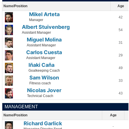
Name/Position
Age
Mikel Arteta
42
Manager
Albert Stuivenberg
54
Assistant Manager
Miguel Molina
31
Assistant Manager
Carlos Cuesta
29
Assistant Manager
Iñaki Caña
49
Goalkeeping Coach
Sam Wilson
33
Fitness coach
Nicolas Jover
43
Technical Coach
MANAGEMENT
Name/Position
Age
Richard Garlick
-