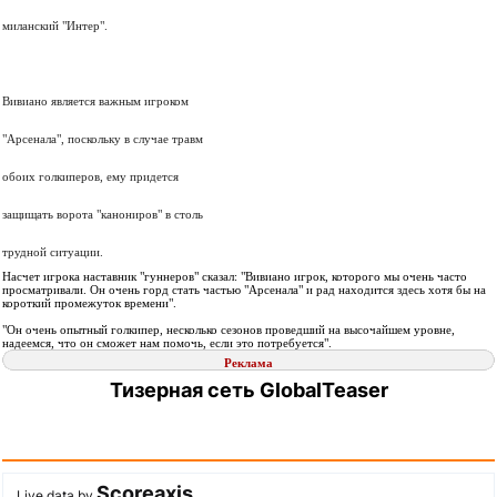
миланский "Интер".
Вивиано является важным игроком
"Арсенала", поскольку в случае травм
обоих голкиперов, ему придется
защищать ворота "канониров" в столь
трудной ситуации.
Насчет игрока наставник "гуннеров" сказал: "Вивиано игрок, которого мы очень часто
просматривали. Он очень горд стать частью "Арсенала" и рад находится здесь хотя бы на
короткий промежуток времени".
"Он очень опытный голкипер, несколько сезонов проведший на высочайшем уровне,
надеемся, что он сможет нам помочь, если это потребуется".
Реклама
Тизерная сеть GlobalTeaser
Scoreaxis
Live data by