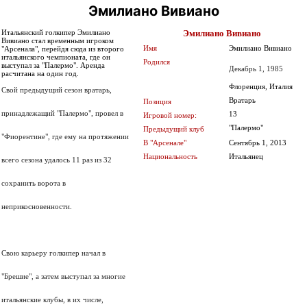
Эмилиано Вивиано
Эмилиано Вивиано
Итальянский голкипер Эмилиано
Вивиано стал временным игроком
Имя
Эмилиано Вивиано
"Арсенала", перейдя сюда из второго
итальянского чемпионата, где он
Родился
выступал за "Палермо". Аренда
Декабрь 1, 1985
расчитана на один год.
Флоренция, Италия
Свой предыдущий сезон вратарь,
Вратарь
Позиция
принадлежащий "Палермо", провел в
13
Игровой номер:
"Палермо"
Предыдущий клуб
"Фиорентине", где ему на протяжении
В "Арсенале"
Сентябрь 1, 2013
Национальность
Итальянец
всего сезона удалось 11 раз из 32
сохранить ворота в
неприкосновенности.
Свою карьеру голкипер начал в
"Брешие", а затем выступал за многие
итальянские клубы, в их числе,