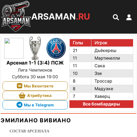
ARSAMAN
.RU
Голы
Игрок
21
Дьёкереш
11
Мартинелли
Арсенал 1-1 (3:4) ПСЖ
11
Сака
Лига Чемпионов
10
Эзе
Суббота 30 мая 19:00
8
Троссар
Мы Вконтакте
8
Мадуэке
Атрибутика
7
Хаверц
Все бомбардиры
Мы в Telegram
ЭМИЛИАНО ВИВИАНО
СОСТАВ АРСЕНАЛА