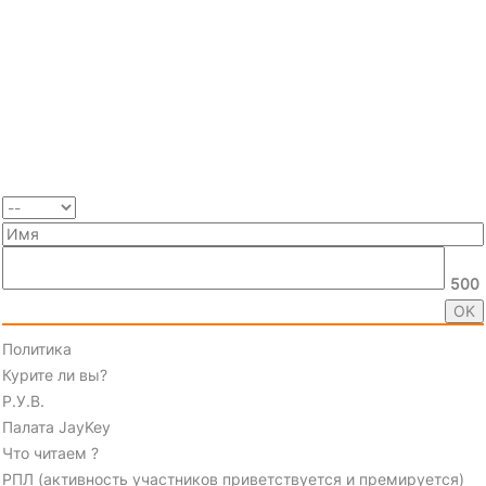
500
Политика
Курите ли вы?
Р.У.В.
Палата JayKey
Что читаем ?
РПЛ (активность участников приветствуется и премируется)