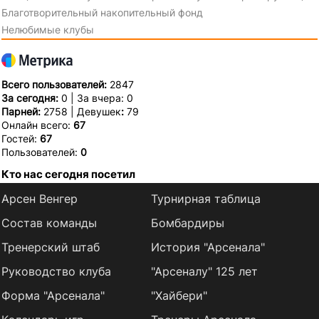
Благотворительный накопительный фонд
Нелюбимые клубы
Всего пользователей:
2847
За сегодня:
0 | За вчера: 0
Парней:
2758 | Девушек
:
79
Онлайн всего:
67
Гостей:
67
Пользователей:
0
Кто нас сегодня посетил
Арсен Венгер
Турнирная таблица
Состав команды
Бомбардиры
Тренерский штаб
История "Арсенала"
Руководство клуба
"Арсеналу" 125 лет
Форма "Арсенала"
"Хайбери"