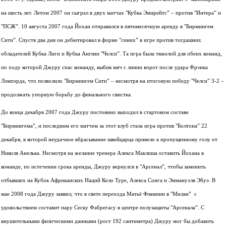
на шесть лет. Летом 2007 он сыграл в двух матчах "Кубка Эмирейтс” – против "Интера” и
"ПСЖ”. 10 августа 2007 года Йохан отправился в пятимесячную аренду в "Бирмингем
Сити”. Спустя два дня он дебютировал в форме "синих” в игре против тогдашних
обладателей Кубка Лиги и Кубка Англии "Челси”. Та игра была тяжелой для обеих команд,
по ходу которой Джуру спас команду, выбив мяч с линии ворот после удара Фрэнка
Лэмпэрда, что позволило "Бирмингем Сити” – несмотря на итоговую победу "Челси” 3-2 –
продолжать упорную борьбу до финального свистка.
До конца декабря 2007 года Джуру постоянно выходил в стартовом составе
"Бирмингема”, и последним его матчем за этот клуб стала игра против "Болтона” 22
декабря, в которой неудачное вбрасывание швейцарца привело к пропущенному голу от
Николя Анелька. Несмотря на желание тренера Алекса Маклиша оставить Йохана в
команде, по истечении срока аренды, Джуру вернулся в "Арсенал”, чтобы заменить
отбывших на Кубок Африканских Наций Коло Туре, Алекса Сонга и Эммануэля Эбуэ. В
мае 2008 года Джуру заявил, что в свете перехода Матьё Фламини в "Милан” с
удовольствием составит пару Сеску Фабрегасу в центре полузащиты "Арсенала”. C
внушительными физическими данными (рост 192 сантиметра) Джуру мог бы добавить