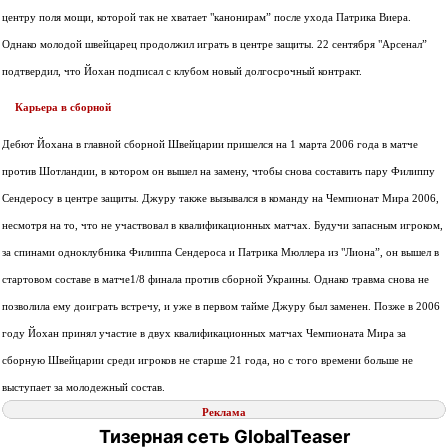
центру поля мощи, которой так не хватает "канонирам” после ухода Патрика Виера.
Однако молодой швейцарец продолжил играть в центре защиты. 22 сентября "Арсенал”
подтвердил, что Йохан подписал с клубом новый долгосрочный контракт.
Карьера в сборной
Дебют Йохана в главной сборной Швейцарии пришелся на 1 марта 2006 года в матче
против Шотландии, в котором он вышел на замену, чтобы снова составить пару Филиппу
Сендеросу в центре защиты. Джуру также вызывался в команду на Чемпионат Мира 2006,
несмотря на то, что не участвовал в квалификационных матчах. Будучи запасным игроком,
за спинами одноклубника Филиппа Сендероса и Патрика Мюллера из "Лиона”, он вышел в
стартовом составе в матче1/8 финала против сборной Украины. Однако травма снова не
позволила ему доиграть встречу, и уже в первом тайме Джуру был заменен. Позже в 2006
году Йохан принял участие в двух квалификационных матчах Чемпионата Мира за
сборную Швейцарии среди игроков не старше 21 года, но с того времени больше не
выступает за молодежный состав.
Реклама
Тизерная сеть GlobalTeaser