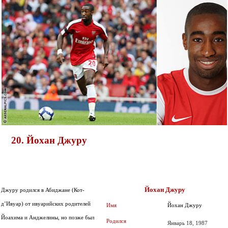
20. Йохан Джуру
Йохан Джуру
Джуру родился в Абиджане (Кот-
д’Ивуар) от ивуарийских родителей
Имя
Йохан Джуру
Йоахима и Анджелины, но позже был
Родился
Январь 18, 1987