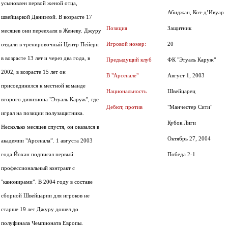
усыновлен первой женой отца,
Абиджан,
Кот-д’Ивуар
швейцаркой Даниэлой. В возрасте 17
Позиция
Защитник
месяцев они переехали в Женеву. Джуру
Игровой номер:
20
отдали в тренировочный Центр Пейерн
в возрасте 13 лет и через два года, в
Предыдущий клуб
ФК "Этуаль Каруж"
2002, в возрасте 15 лет он
В "Арсенале"
Август 1, 2003
присоединился к местной команде
Национальность
Швейцарец
второго дивизиона "Этуаль Каруж", где
Дебют, против
"Манчестер Сити"
играл на позиции полузащитника.
Кубок Лиги
Несколько месяцев спустя, он оказался в
Октябрь 27, 2004
академии "Арсенала”. 1 августа 2003
года Йохан подписал первый
Победа 2-1
профессиональный контракт с
"канонирами”. В 2004 году в составе
сборной Швейцарии для игроков не
старше 19 лет Джуру дошел до
полуфинала Чемпионата Европы.