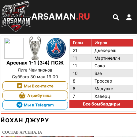
ARSAMAN
.RU
Голы
Игрок
21
Дьёкереш
11
Мартинелли
Арсенал 1-1 (3:4) ПСЖ
11
Сака
Лига Чемпионов
10
Эзе
Суббота 30 мая 19:00
8
Троссар
Мы Вконтакте
8
Мадуэке
Атрибутика
7
Хаверц
Все бомбардиры
Мы в Telegram
ЙОХАН ДЖУРУ
СОСТАВ АРСЕНАЛА