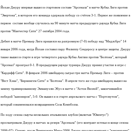
Йохан Джуру впервые вышел в стартовом составе "Арсенала” в матче Кубка Лиги против
"Эвертона”, в котором его команда одержала победу со счётом 3-1. Первое же появление в
первом составе вообще случилось на 90 минуте матча предыдущего раунда Кубка Лиги
против "Манчестер Сити” 27 октября 2004 года.
Дебют в матче Премьер Лиги пришелся на разгромную (7-0) победу над "Мидлсбро” 14
января 2006 года, когда Йохан составил пару Филиппу Сендеросу в центре защиты. Джуру
также вышел в старте в игре четвертого раунда Кубка Англии против "Болтона”, который
"Арсенал” проиграл 0-1. В предыдущем раунде турнира Джуру принял участие в игре c
"Кардифф Сити”. В феврале 2006 швейцарец сыграл три матча Премьер Лиги – против
"Вест Хэма”, "Бирмингем Сити” и "Болтона”. В апреле того же года швейцарец вышел на
замену травмированному Эммануэлю Эбуэ в матче с "Астон Виллой”, закончившийся
победой "канониров”, 5-0. Он вышел и в старте апрельского матча с "Портсмутом”,
который ознаменовался возвращением Сола Кэмпбэлла.
По ходу сезона скауты нескольких итальянских клубов (включая "Ювентус”)
просматривали Джуру в матчах за резерв "Арсенала” (его контракт истекал в конце сезона
2006-07). Однако, после Чемпионата Мира-2006 Джуру продлил контракт с "канонирами”