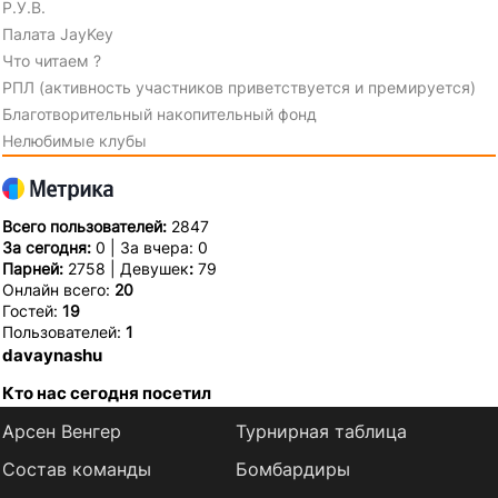
Р.У.В.
Палата JayKey
Что читаем ?
РПЛ (активность участников приветствуется и премируется)
Благотворительный накопительный фонд
Нелюбимые клубы
Всего пользователей:
2847
За сегодня:
0 | За вчера: 0
Парней:
2758 | Девушек
:
79
Онлайн всего:
20
Гостей:
19
Пользователей:
1
davaynashu
Кто нас сегодня посетил
Арсен Венгер
Турнирная таблица
Состав команды
Бомбардиры