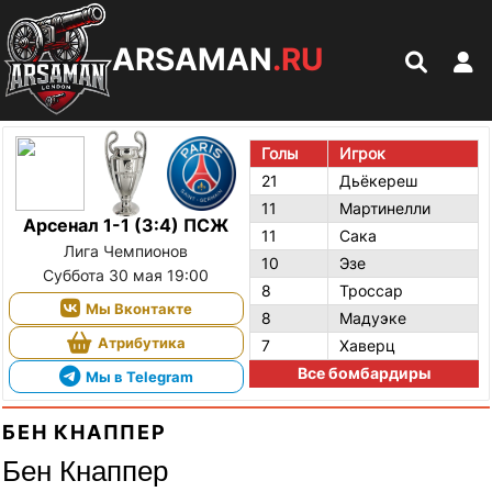
ARSAMAN
.RU
Голы
Игрок
21
Дьёкереш
11
Мартинелли
Арсенал 1-1 (3:4) ПСЖ
11
Сака
Лига Чемпионов
10
Эзе
Суббота 30 мая 19:00
8
Троссар
Мы Вконтакте
8
Мадуэке
Атрибутика
7
Хаверц
Все бомбардиры
Мы в Telegram
БЕН КНАППЕР
Бен Кнаппер