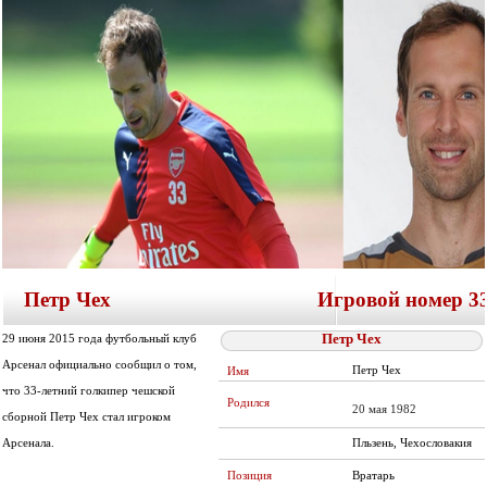
Петр Чех Игровой номер 3
Петр Чех
29 июня 2015 года футбольный клуб
Арсенал официально сообщил о том,
Петр Чех
Имя
что 33-летний голкипер чешской
Родился
20 мая 1982
сборной Петр Чех стал игроком
Арсенала.
Пльзень, Чехословакия
Вратарь
Позиция