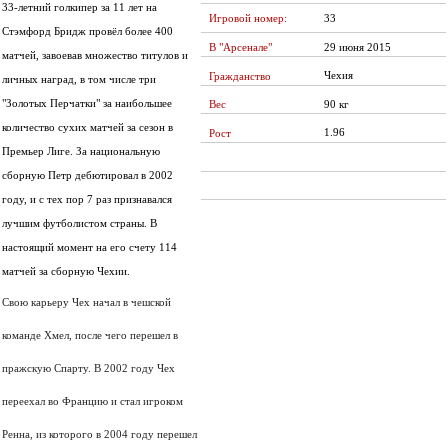
33-летний голкипер за 11 лет на
33
Игровой номер:
Стэмфорд Бридж провёл более 400
29 июня 2015
В "Арсенале"
матчей, завоевав множество титулов и
Чехия
Гражданство
личных наград, в том числе три
"Золотых Перчатки" за наибольшее
Вес
90 кг
количество сухих матчей за сезон в
1.96
Рост
Премьер Лиге. За национальную
сборную Петр дебютировал в 2002
году, и с тех пор 7 раз признавался
лучшим футболистом страны. В
настоящий момент на его счету 114
матчей за сборную Чехии.
Свою карьеру Чех начал в чешской
команде Хмел, после чего перешел в
пражскую Спарту. В 2002 году Чех
переехал во Францию и стал игроком
Ренна, из которого в 2004 году перешел