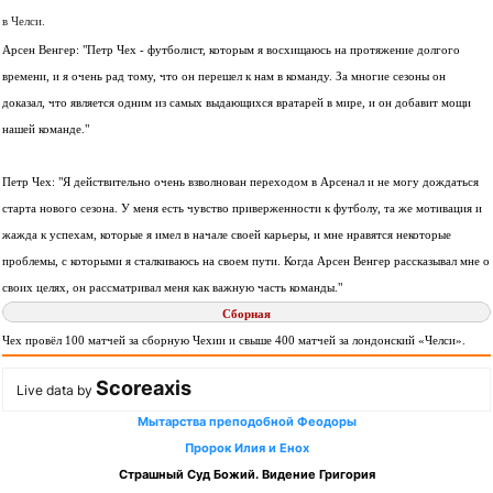
в Челси.
Арсен Венгер: "Петр Чех - футболист, которым я восхищаюсь на протяжение долгого
времени, и я очень рад тому, что он перешел к нам в команду. За многие сезоны он
доказал, что является одним из самых выдающихся вратарей в мире, и он добавит мощи
нашей команде."
Петр Чех: "Я действительно очень взволнован переходом в Арсенал и не могу дождаться
старта нового сезона. У меня есть чувство приверженности к футболу, та же мотивация и
жажда к успехам, которые я имел в начале своей карьеры, и мне нравятся некоторые
проблемы, с которыми я сталкиваюсь на своем пути. Когда Арсен Венгер рассказывал мне о
своих целях, он рассматривал меня как важную часть команды."
Сборная
Чех провёл 100 матчей за сборную Чехии и свыше 400 матчей за лондонский «Челси».
Scoreaxis
Live data by
Мытарства преподобной Феодоры
Пророк Илия и Енох
Страшный Суд Божий. Видение Григория