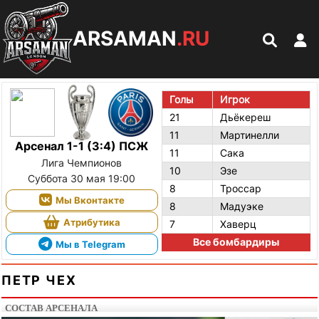
ARSAMAN
.RU
Голы
Игрок
21
Дьёкереш
11
Мартинелли
Арсенал 1-1 (3:4) ПСЖ
11
Сака
Лига Чемпионов
10
Эзе
Суббота 30 мая 19:00
8
Троссар
Мы Вконтакте
8
Мадуэке
Атрибутика
7
Хаверц
Все бомбардиры
Мы в Telegram
ПЕТР ЧЕХ
СОСТАВ АРСЕНАЛА