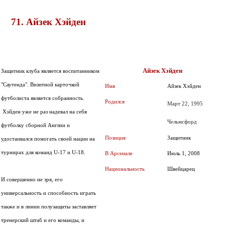
71. Айзек Хэйден
Айзек Хэйден
Защитник клуба является воспитанником
"Саутенда". Визитной карточкой
Имя
Айзек Хэйден
футболиста является собранность.
Родился
Март 22, 1995
Хэйден уже не раз надевал на себя
Чельмсфорд
футболку сборной Англии и
Позиция
Защитник
удостаивался помогать своей нации на
турнирах для команд U-17 и U-18.
В Арсенале
Июль 1, 2008
Национальность
Швейцарец
И совершенно не зря, его
универсальность и способность играть
также и в линии полузащиты заставляет
тренерский штаб и его команды, и