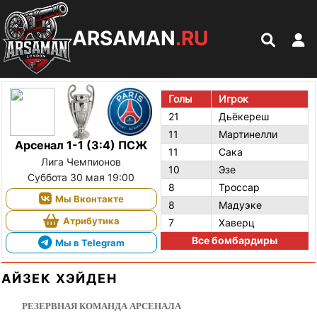
ARSAMAN
.RU
Голы
Игрок
21
Дьёкереш
11
Мартинелли
Арсенал 1-1 (3:4) ПСЖ
11
Сака
Лига Чемпионов
10
Эзе
Суббота 30 мая 19:00
8
Троссар
Мы Вконтакте
8
Мадуэке
Атрибутика
7
Хаверц
Все бомбардиры
Мы в Telegram
АЙЗЕК ХЭЙДЕН
РЕЗЕРВНАЯ КОМАНДА АРСЕНАЛА