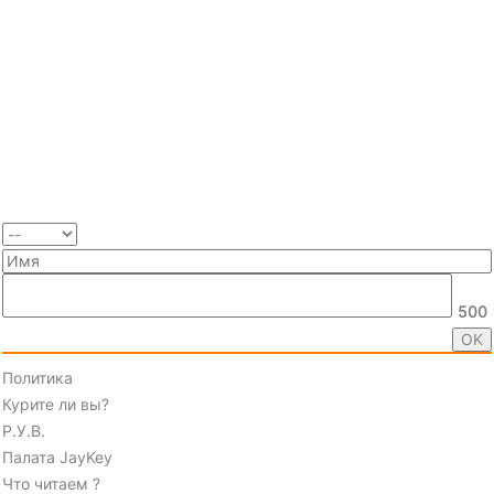
500
Политика
Курите ли вы?
Р.У.В.
Палата JayKey
Что читаем ?