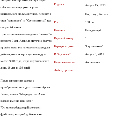
Быстрый вингер, который чувствует
Родился
Август 15, 1993
себя так же комфортно в роли
центрального полузащитника, перешёл в
Портсмут, Англия
стан "канониров" из "Саутгемптона", где
Рост
180 см
сыграл 44 матча.
Позиция
Нападающий
Присоединившись к академии "святых" в
15
Игровой номер:
возрасте 7 лет, Алекс достаточно быстро
Саутгемптон
Карьера игрока
"
"
прошёл через все юношеские разряды и
дебютировал за взрослую команду в
В "Арсенале"
Август 8, 2011
марте 2010 года, когда ему было всего
Национальность
Англичанин
лишь 16 лет и 199 дней.
Дебют, против
После завершения сделки о
приобретении молодого таланта Арсен
Венгер сказал: "Мы рады, что Алекс
выбрал именно наш клуб".
"Он многообещающий молодой
футболист, который добавит нам