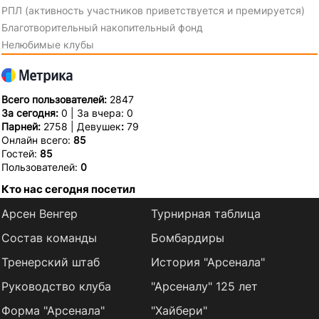
РПЛ (активность участников приветствуется и премируется)
Благотворительный накопительный фонд
Нелюбимые клубы
Всего пользователей:
2847
За сегодня:
0 | За вчера: 0
Парней:
2758 | Девушек
:
79
Онлайн всего:
85
Гостей:
85
Пользователей:
0
Кто нас сегодня посетил
Арсен Венгер
Турнирная таблица
Состав команды
Бомбардиры
Тренерский штаб
История "Арсенала"
Руководство клуба
"Арсеналу" 125 лет
Форма "Арсенала"
"Хайбери"