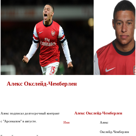
Алекс Окслейд-Чемберлен
Алекс Окслейд-Чемберлен
Алекс подписал долгосрочный контракт
с "Арсеналом" в августе.
Алекс
Имя
Окслейд-Чемберлен