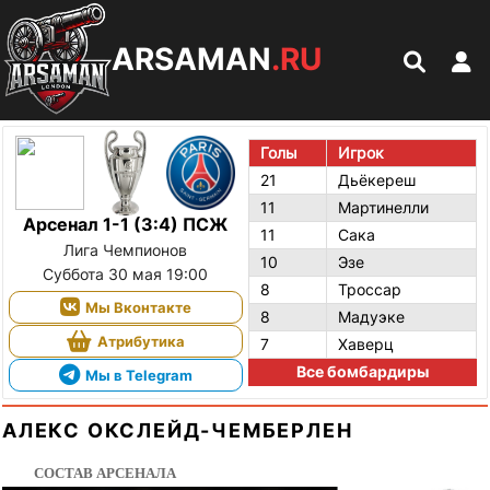
ARSAMAN
.RU
Голы
Игрок
21
Дьёкереш
11
Мартинелли
Арсенал 1-1 (3:4) ПСЖ
11
Сака
Лига Чемпионов
10
Эзе
Суббота 30 мая 19:00
8
Троссар
Мы Вконтакте
8
Мадуэке
Атрибутика
7
Хаверц
Все бомбардиры
Мы в Telegram
АЛЕКС ОКСЛЕЙД-ЧЕМБЕРЛЕН
СОСТАВ АРСЕНАЛА