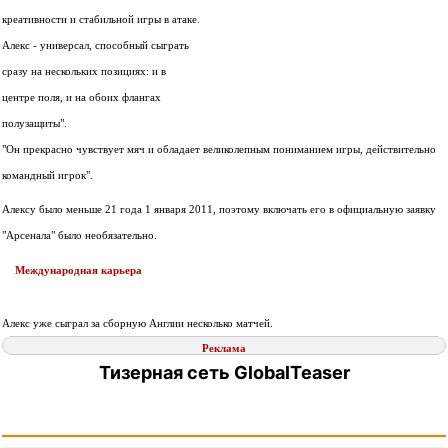
креативности и стабильной игры в атаке.
Алекс - универсал, способный сыграть
сразу на нескольких позициях: и в
центре поля, и на обоих флангах
полузащиты".
"Он прекрасно чувствует мяч и обладает великолепным пониманием игры, действительно
командный игрок".
Алексу было меньше 21 года 1 января 2011, поэтому включать его в официальную заявку
"Арсенала" было необязательно.
Международная карьера
Алекс уже сыграл за сборную Англии несколько матчей.
Реклама
Тизерная сеть GlobalTeaser