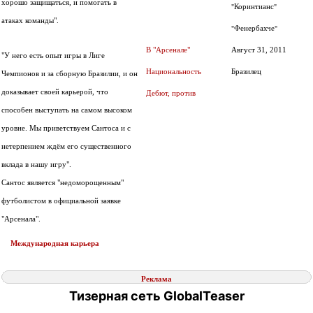
хорошо защищаться, и помогать в
Коринтианс
"
"
атаках команды".
Фенербахче
"
"
В "Арсенале"
Август 31, 2011
"У него есть опыт игры в Лиге
Национальность
Бразилец
Чемпионов и за сборную Бразилии, и он
доказывает своей карьерой, что
Дебют, против
способен выступать на самом высоком
уровне. Мы приветствуем Сантоса и с
нетерпением ждём его существенного
вклада в нашу игру".
Сантос является "недоморощенным"
футболистом в официальной заявке
"Арсенала".
Международная карьера
Реклама
Тизерная сеть GlobalTeaser