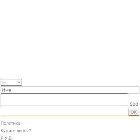
500
Политика
Курите ли вы?
Р.У.В.