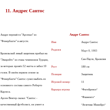
11. Андрес Сантос
Андре Сантос
Андре перешёл в "Арсенал" из
"Фенербахче" в августе.
Имя
Андре Сантос
Родился
Март 8, 1983
Бразильский левый защитник прибыл на
Сан-Пауло, Бразилия
"Эмирейтс" из стана чемпионов Турции,
за которых провёл 52 матча и забил 10
180 см
Рост
голов. В своём первом сезоне за
Позиция
Защитник
"Фенербахче" Сантос сумел выбить из
Игровой номер:
11
основного состава самого Роберто
Фигейренсе
Карьера игрока
"
"
Карлоса.
Фламенго
"
"
Арсен Венгер сказал: "Сантос -
качественный футболист, он умеет и
Атлетико Минейро
"
"