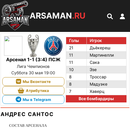
ARSAMAN
.RU
Голы
Игрок
21
Дьёкереш
11
Мартинелли
Арсенал 1-1 (3:4) ПСЖ
11
Сака
Лига Чемпионов
10
Эзе
Суббота 30 мая 19:00
8
Троссар
Мы Вконтакте
8
Мадуэке
Атрибутика
7
Хаверц
Все бомбардиры
Мы в Telegram
АНДРЕС САНТОС
СОСТАВ АРСЕНАЛА