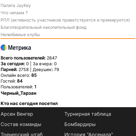
Палата JayKey
Что читаем ?
РПЛ (активность участников приветствуется и премируется)
Благотворительный накопительный фонд
Нелюбимые клубы
Всего пользователей:
2847
За сегодня:
0 | За вчера: 0
Парней:
2758 | Девушек
:
79
Онлайн всего:
85
Гостей:
84
Пользователей:
1
Черный_Тарзан
Кто нас сегодня посетил
Арсен Венгер
Турнирная таблица
Состав команды
Бомбардиры
Тренерский штаб
История "Арсенала"