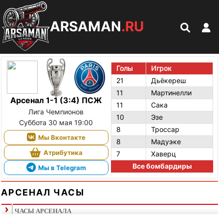
ARSAMAN
.RU
Голы
Игрок
21
Дьёкереш
11
Мартинелли
Арсенал 1-1 (3:4) ПСЖ
11
Сака
Лига Чемпионов
10
Эзе
Суббота 30 мая 19:00
8
Троссар
Мы Вконтакте
8
Мадуэке
Атрибутика
7
Хаверц
Все бомбардиры
Мы в Telegram
АРСЕНАЛ ЧАСЫ
ЧАСЫ АРСЕНАЛА