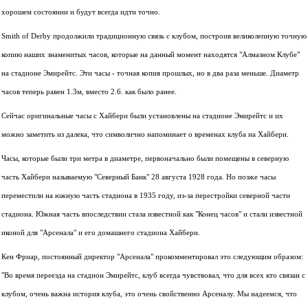
хорошем состоянии и будут всегда идти точно.
Smith of Derby продолжили традиционную связь с клубом, построив великолепную точную
копию наших знаменитых часов, которые на данный момент находятся "Алмазном Клубе"
на стадионе Эмирейтс. Эти часы - точная копия прошлых, но в два раза меньше. Диаметр
часов теперь равен 1.3м, вместо 2.6. как было ранее.
Сейчас оригинальные часы с Хайбери были установлены на стадионе Эмирейтс и их
можно заметить из далека, что символично напоминает о временах клуба на Хайбери.
Часы, которые были три метра в диаметре, первоначально были помещены в северную
часть Хайбери называемую "Северный Банк" 28 августа 1928 года. Но позже часы
переместили на южную часть стадиона в 1935 году, из-за перестройки северной части
стадиона. Южная часть впоследствии стала известной как "Конец часов" и стали известной
иконой для "Арсенала" и его домашнего стадиона Хайбери.
Кен Фриар, постоянный директор "Арсенала" прокомментировал это следующим образом:
"Во время переезда на стадион Эмирейтс, клуб всегда чувствовал, что для всех кто связан с
клубом, очень важна история клуба, это очень свойственно Арсеналу. Мы надеемся, что