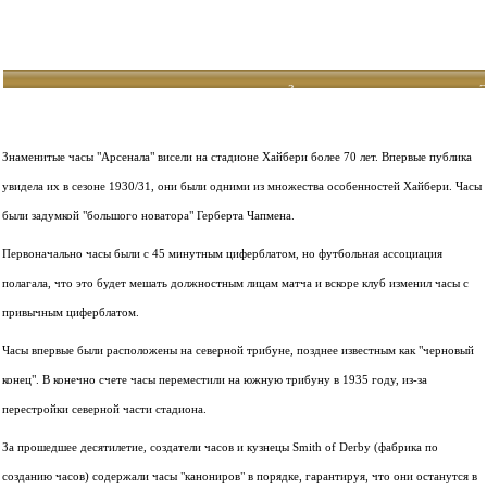
Знамениты часы на новом стадионе 
Знаменитые часы "Арсенала" висели на стадионе Хайбери более 70 лет. Впервые публика
увидела их в сезоне 1930/31, они были одними из множества особенностей Хайбери. Часы
были задумкой "большого новатора" Герберта Чапмена.
Первоначально часы были с 45 минутным циферблатом, но футбольная ассоциация
полагала, что это будет мешать должностным лицам матча и вскоре клуб изменил часы с
привычным циферблатом.
Часы впервые были расположены на северной трибуне, позднее известным как "черновый
конец". В конечно счете часы переместили на южную трибуну в 1935 году, из-за
перестройки северной части стадиона.
За прошедшее десятилетие, создатели часов и кузнецы Smith of Derby (фабрика по
созданию часов) содержали часы "канониров" в порядке, гарантируя, что они останутся в