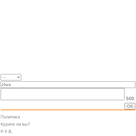
500
Политика
Курите ли вы?
Р.У.В.