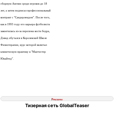
сборную Англии среди игроков до 18
лет, а затем подписал профессиональный
контракт с "Сандерлендом”. После того,
как в 1993 году его карьера футболиста
закончилась из-за перелома кости бедра,
Дэвид обучался в Королевской Школе
Физиотерапии, курс которой включал
клиническую практику в "Манчестер
Юнайтед”.
Реклама
Тизерная сеть GlobalTeaser