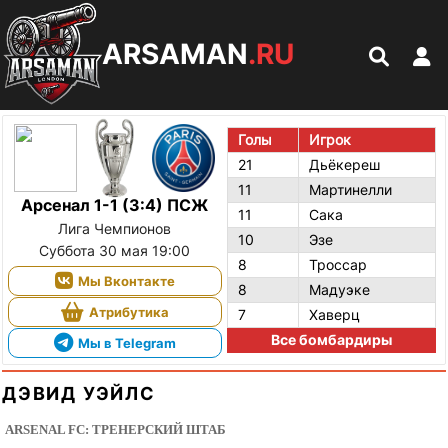
ARSAMAN
.RU
Голы
Игрок
21
Дьёкереш
11
Мартинелли
Арсенал 1-1 (3:4) ПСЖ
11
Сака
Лига Чемпионов
10
Эзе
Суббота 30 мая 19:00
8
Троссар
Мы Вконтакте
8
Мадуэке
Атрибутика
7
Хаверц
Все бомбардиры
Мы в Telegram
ДЭВИД УЭЙЛС
ARSENAL FC: ТРЕНЕРСКИЙ ШТАБ