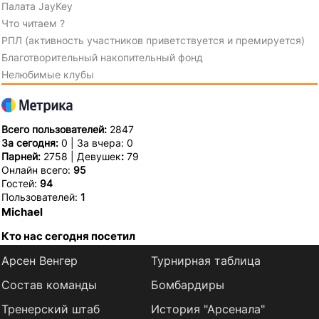
Палата JayKey
Что читаем ?
РПЛ (активность участников приветствуется и премируется)
Благотворительный накопительный фонд
Нелюбимые клубы
Всего пользователей:
2847
За сегодня:
0 | За вчера: 0
Парней:
2758 | Девушек
:
79
Онлайн всего:
95
Гостей:
94
Пользователей:
1
Michael
Кто нас сегодня посетил
Арсен Венгер
Турнирная таблица
Состав команды
Бомбардиры
Тренерский штаб
История "Арсенала"