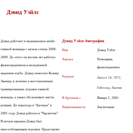
Дэвид Уэйлс
Дэвид Уэйлс биография
Дэвид работает в медицинском штабе
главной команды с начала сезона 2008-
Имя
Дэвид Уэйлс
2009. До этого он восемь лет работал
Амплуа
Помощник
физиотерапевтом в молодёжной
физиотерапевта
академии клуба. Дэвид помогает Колину
Родился
Август 24, 1972,
Льюину в лечении и восстановлении
Гейтсхед, Англия
травмированных игроков главной
команды, а также обслуживает матчи
В Арсенале с
Январь 1, 2001
резерва. До перехода в "Арсенал” в
Национальность
Англичанин
2001 году Дэвид работал в "Чарльтоне”.
В начале карьеры Дэвид был
многообещающим игроком. Представлял