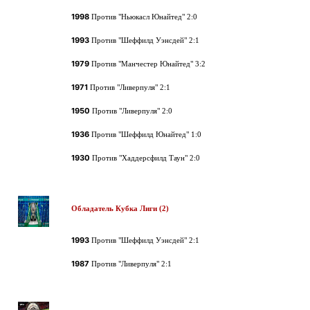
1998
Против "Ньюкасл Юнайтед" 2:0
1993
Против "Шеффилд Уэнсдей"
2:1
1979
Против "
Манчестер Юнайтед
" 3:2
1971
Против "Ливерпуля" 2:1
1950
Против
"Ливерпуля"
2:0
1936
Против "Шеффилд Юнайтед" 1:0
1930
Против "Хаддерсфилд Таун" 2:0
Обладатель Кубка Лиги (2)
1993
Против
"Шеффилд Уэнсдей"
2:1
1987
Против
"Ливерпуля"
2:1