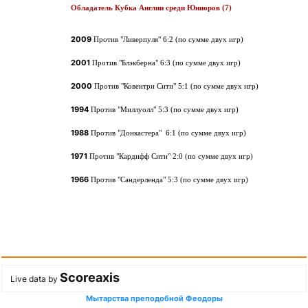
Обладатель Кубка Англии среди Юниоров (7)
2009
Против
"Ливерпуля"
6:2 (по сумме двух игр)
2001
Против "Блэкберна"
6:3
(по сумме двух игр)
2000
Против "Ковентри Сити"
5:1
(по сумме двух игр)
1994
Против "Миллуолл"
5:3
(по сумме двух игр)
1988
Против "Донкастера"
6:1
(по сумме двух игр)
1971
Против "Кардифф Сити"
2:0
(по сумме двух игр)
1966
Против "Сандерленда"
5:3
(по сумме двух игр)
Scoreaxis
Live data by
Мытарства преподобной Феодоры