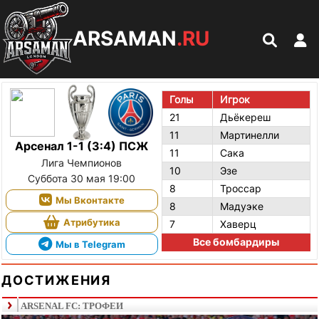
ARSAMAN
.RU
Голы
Игрок
21
Дьёкереш
11
Мартинелли
Арсенал 1-1 (3:4) ПСЖ
11
Сака
Лига Чемпионов
10
Эзе
Суббота 30 мая 19:00
8
Троссар
Мы Вконтакте
8
Мадуэке
Атрибутика
7
Хаверц
Все бомбардиры
Мы в Telegram
ДОСТИЖЕНИЯ
ARSENAL FC: ТРОФЕИ