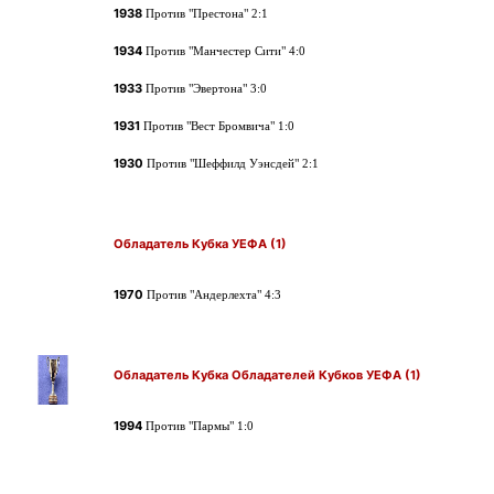
1938
Против "Престона"
2:1
1934
Против "Манчестер Сити"
4:0
1933
Против
"Эвертона"
3:0
1931
Против
"Вест Бромвича"
1:0
1930
Против "Шеффилд Уэнсдей"
2:1
Обладатель Кубка УЕФА (1)
1970
Против "Андерлехта" 4:3
Обладатель Кубка Обладателей Кубков УЕФА (1)
1994
Против "Пармы" 1:0