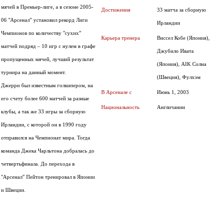
мячей в Премьер-лиге, а в сезоне 2005-
Достижения
33 матча за сборную
06 "Арсенал” установил рекорд Лиги
Ирландии
Чемпионов по количеству "сухих”
Карьера тренера
Виссел Кобе (Япония),
матчей подряд – 10 игр с нулем в графе
Джубило Ивата
пропущенных мячей, лучший результат
(Япония), AIK Солна
турнира на данный момент.
(Швеция), Фулхэм
Джерри был известным голкипером, на
В Арсенале с
Июнь 1, 2003
его счету более 600 матчей за разные
Национальность
Англичанин
клубы, а так же 33 игры за сборную
Ирландии, с которой он в 1990 году
отправился на Чемпионат мира. Тогда
команда Джека Чарльтона добралась до
четвертьфинала. До перехода в
"Арсенал” Пейтон тренировал в Японии
и Швеции.