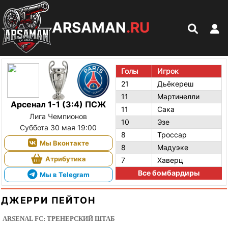
ARSAMAN
.RU
Голы
Игрок
21
Дьёкереш
11
Мартинелли
Арсенал 1-1 (3:4) ПСЖ
11
Сака
Лига Чемпионов
10
Эзе
Суббота 30 мая 19:00
8
Троссар
Мы Вконтакте
8
Мадуэке
Атрибутика
7
Хаверц
Все бомбардиры
Мы в Telegram
ДЖЕРРИ ПЕЙТОН
ARSENAL FC: ТРЕНЕРСКИЙ ШТАБ