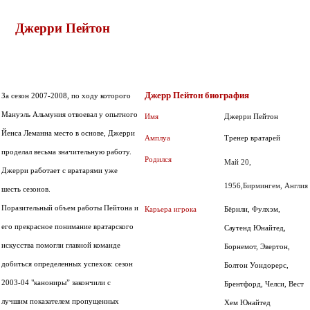
Джерри Пейтон
Джерр Пейтон биография
За сезон 2007-2008, по ходу которого
Мануэль Альмуния отвоевал у опытного
Имя
Джерри Пейтон
Йенса Леманна место в основе, Джерри
Амплуа
Тренер вратарей
проделал весьма значительную работу.
Родился
Май 20,
Джерри работает с вратарями уже
1956,
Бирмингем, Англия
шесть сезонов.
Поразительный объем работы Пейтона и
Карьера игрока
Бёрнли, Фулхэм,
его прекрасное понимание вратарского
Саутенд Юнайтед,
искусства помогли главной команде
Борнемот, Эвертон,
добиться определенных успехов: сезон
Болтон Уондорерс,
2003-04 "канониры” закончили с
Брентфорд, Челси, Вест
лучшим показателем пропущенных
Хем Юнайтед