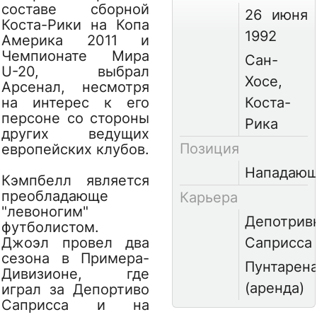
составе сборной
26 июня
Коста-Рики на Копа
1992
Америка 2011 и
Чемпионате Мира
Сан-
U-20, выбрал
Хосе,
Арсенал, несмотря
на интерес к его
Коста-
персоне со стороны
Рика
других ведущих
Позиция
европейских клубов.
Нападаю
Кэмпбелл является
преобладающе
Карьера
"левоногим"
Депотрив
футболистом.
Джоэл провел два
Саприсса
сезона в Примера-
Пунтарен
Дивизионе, где
(аренда)
играл за Депортиво
Саприсса и на