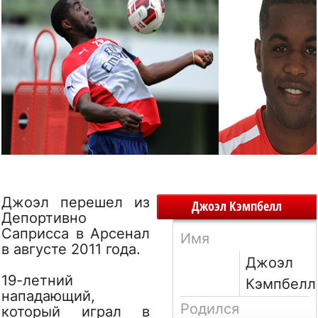
Джоэл перешел из
Джоэл Кэмпбелл
Депортивно
Саприсса в Арсенал
Имя
в августе 2011 года.
Джоэл
19-летний
Кэмпбелл
нападающий,
Родился
который играл в