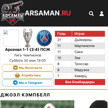
ARSAMAN
.RU
Голы
Игрок
21
Дьёкереш
11
Мартинелли
Арсенал 1-1 (3:4) ПСЖ
11
Сака
Лига Чемпионов
10
Эзе
Суббота 30 мая 19:00
8
Троссар
Мы Вконтакте
8
Мадуэке
Атрибутика
7
Хаверц
Все бомбардиры
Мы в Telegram
ДЖОЭЛ КЭМПБЕЛЛ