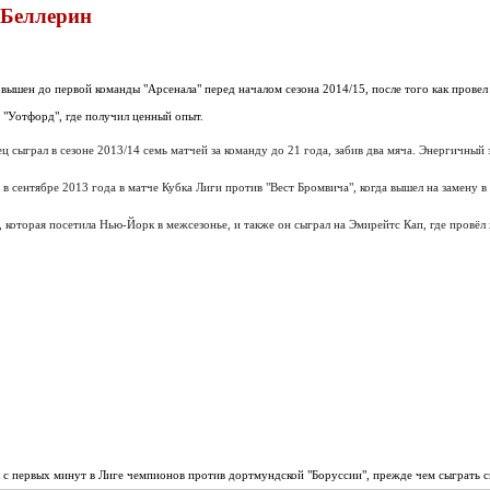
 Беллерин
вышен до первой команды "Арсенала" перед началом сезона 2014/15, после того как провел
 "Уотфорд", где получил ценный опыт.
 сыграл в сезоне 2013/14 семь матчей за команду до 21 года, забив два мяча. Энергичный
в сентябре 2013 года в матче Кубка Лиги против "Вест Бромвича", когда вышел на замену в
 которая посетила Нью-Йорк в межсезонье, и также он сыграл на Эмирейтс Кап, где провё
 с первых минут в Лиге чемпионов против дортмундской "Боруссии", прежде чем сыграть с