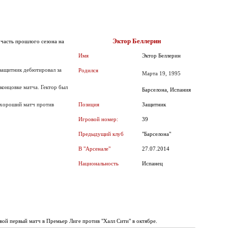
Эктор Беллерин
 часть прошлого сезона на
Имя
Эктор Беллерин
 защитник дебютировал за
Родился
Марта 19, 1995
 концовке матча. Гектор был
Барселона, Испания
л хороший матч против
Позиция
Защитник
Игровой номер:
39
Предыдущий клуб
"Барселона"
В "Арсенале"
27.07.2014
Национальность
Испанец
вой первый матч в Премьер Лиге против "Халл Сити" в октябре.