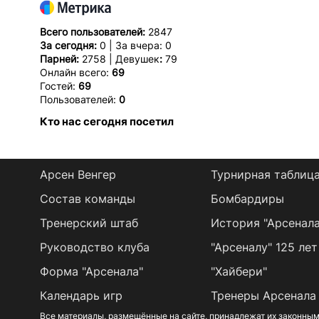
Всего пользователей:
2847
За сегодня:
0 | За вчера: 0
Парней:
2758 | Девушек
:
79
Онлайн всего:
69
Гостей:
69
Пользователей:
0
Кто нас сегодня посетил
Арсен Венгер
Турнирная таблиц
Состав команды
Бомбардиры
Тренерский штаб
История "Арсенала
Руководство клуба
"Арсеналу" 125 лет
Форма "Арсенала"
"Хайбери"
Календарь игр
Тренеры Арсенала
Все материалы, размещённые на сайте, принадлежат их законным