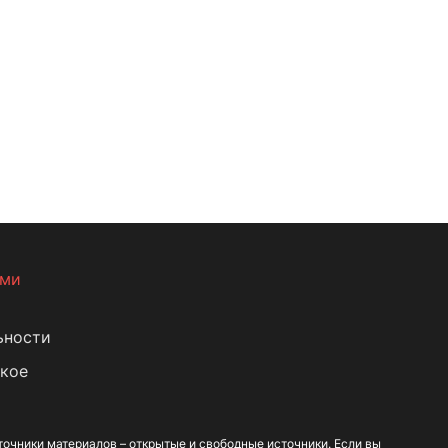
ами
ьности
кое
очники материалов – открытые и свободные источники. Если вы