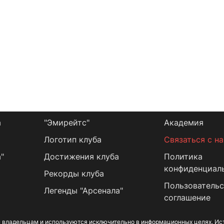
а
"Эмирейтс"
Академия
Логотип клуба
Связаться с н
"
Достижения клуба
Политика
конфиденциал
Рекорды клуба
Пользовательс
Легенды "Арсенала"
соглашение
 владельцам и используются исключительно в информационных целях. Ист