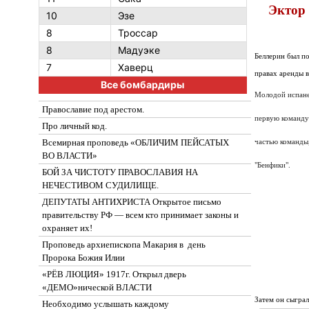
Эктор
10
Эзе
8
Троссар
8
Мадуэке
Беллерин был по
7
Хаверц
правах аренды в
Все бомбардиры
Молодой испанец
Православие под арестом.
первую команду 
Про личный код.
Всемирная проповедь «ОБЛИЧИМ ПЕЙСАТЫХ
частью команды,
ВО ВЛАСТИ»
"Бенфики".
БОЙ ЗА ЧИСТОТУ ПРАВОСЛАВИЯ НА
НЕЧЕСТИВОМ СУДИЛИЩЕ.
ДЕПУТАТЫ АНТИХРИСТА Открытое письмо
правительству РФ — всем кто принимает законы и
охраняет их!
Проповедь архиепископа Макария в день
Пророка Божия Илии
«РЁВ ЛЮЦИЯ» 1917г. Открыл дверь
«ДЕМО»нической ВЛАСТИ
Затем он сыграл
Необходимо услышать каждому