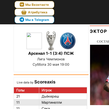
Мы Вконтакте
Атрибутика
Мы в Telegram
ЭКТОР
СОСТА
Арсенал 1-1 (3:4) ПСЖ
Лига Чемпионов
Суббота 30 мая 19:00
Scoreaxis
Live data by
Голы
Игрок
21
Дьёкереш
11
Мартинелли
11
Сака