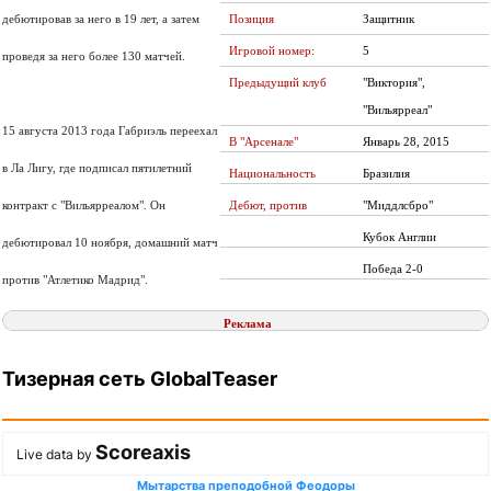
дебютировав за него в 19 лет, а затем
Позиция
Защитник
Игровой номер:
5
проведя за него более 130 матчей.
Предыдущий клуб
"Виктория",
"Вильярреал"
15 августа 2013 года Габриэль переехал
В "Арсенале"
Январь 28, 2015
в Ла Лигу, где подписал пятилетний
Национальность
Бразилия
контракт с "Вильярреалом". Он
Дебют, против
"Миддлсбро"
Кубок Англии
дебютировал 10 ноября, домашний матч
Победа 2-0
против "Атлетико Мадрид".
Реклама
Тизерная сеть GlobalTeaser
Scoreaxis
Live data by
Мытарства преподобной Феодоры