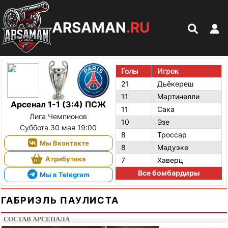
ARSAMAN
.RU
Голы
Игрок
21
Дьёкереш
11
Мартинелли
Арсенал 1-1 (3:4) ПСЖ
11
Сака
Лига Чемпионов
10
Эзе
Суббота 30 мая 19:00
8
Троссар
Мы Вконтакте
8
Мадуэке
Атрибутика
7
Хаверц
Все бомбардиры
Мы в Telegram
ГАБРИЭЛЬ ПАУЛИСТА
СОСТАВ АРСЕНАЛА