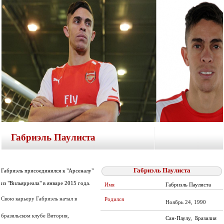
Габриэль Паулиста
Габриэль Паулиста
Габриэль присоединился к "Арсеналу"
из "Вильярреала" в январе 2015 года.
Имя
Габриэль Паулиста
Свою карьеру Габриэль начал в
Родился
Ноябрь 24, 1990
бразильском клубе Витория,
Сан-Паулу, Бразилия