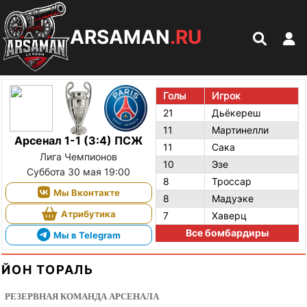
ARSAMAN
.RU
Голы
Игрок
21
Дьёкереш
11
Мартинелли
Арсенал 1-1 (3:4) ПСЖ
11
Сака
Лига Чемпионов
10
Эзе
Суббота 30 мая 19:00
8
Троссар
Мы Вконтакте
8
Мадуэке
Атрибутика
7
Хаверц
Все бомбардиры
Мы в Telegram
ЙОН ТОРАЛЬ
РЕЗЕРВНАЯ КОМАНДА АРСЕНАЛА