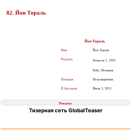
82. Йон Тораль
Йон Тораль
Имя
Йон Тораль
Родился
Февраль 5, 1995
Ройс, Испания
Позиция
Полузащитник
В Арсенале
Июль 1, 2011
Реклама
Тизерная сеть GlobalTeaser