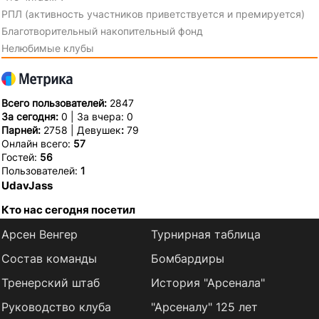
РПЛ (активность участников приветствуется и премируется)
Благотворительный накопительный фонд
Нелюбимые клубы
Всего пользователей:
2847
За сегодня:
0 | За вчера: 0
Парней:
2758 | Девушек
:
79
Онлайн всего:
57
Гостей:
56
Пользователей:
1
UdavJass
Кто нас сегодня посетил
Арсен Венгер
Турнирная таблица
Состав команды
Бомбардиры
Тренерский штаб
История "Арсенала"
Руководство клуба
"Арсеналу" 125 лет