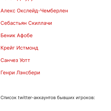
Алекс Окслейд-Чемберлен
Себастьян Скиллачи
Беник Афобе
Крейг Истмонд
Санчез Уотт
Генри Лэнсбери
Список twitter-аккаунтов бывших игроков: