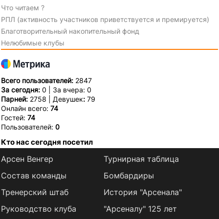
Что читаем ?
РПЛ (активность участников приветствуется и премируется)
Благотворительный накопительный фонд
Нелюбимые клубы
Всего пользователей:
2847
За сегодня:
0 | За вчера: 0
Парней:
2758 | Девушек
:
79
Онлайн всего:
74
Гостей:
74
Пользователей:
0
Кто нас сегодня посетил
Арсен Венгер
Турнирная таблица
Состав команды
Бомбардиры
Тренерский штаб
История "Арсенала"
Руководство клуба
"Арсеналу" 125 лет