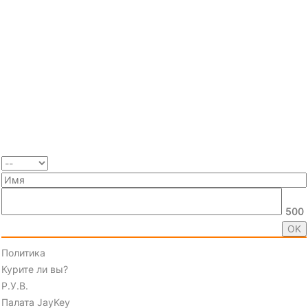
500
Политика
Курите ли вы?
Р.У.В.
Палата JayKey