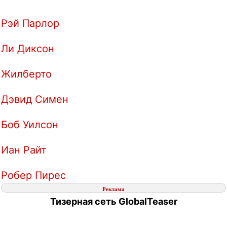
Рэй Парлор
Ли Диксон
Жилберто
Дэвид Симен
Боб Уилсон
Иан Райт
Робер Пирес
Реклама
Тизерная сеть GlobalTeaser