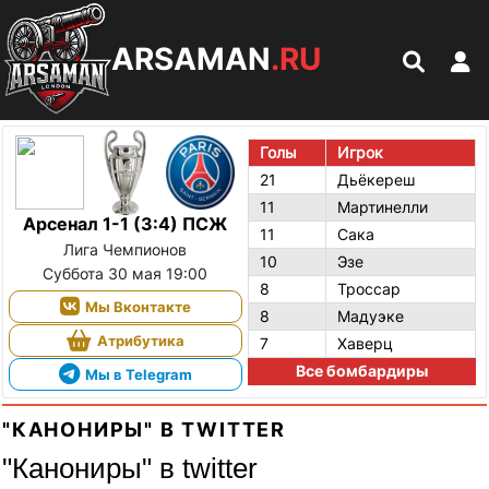
ARSAMAN
.RU
Голы
Игрок
21
Дьёкереш
11
Мартинелли
Арсенал 1-1 (3:4) ПСЖ
11
Сака
Лига Чемпионов
10
Эзе
Суббота 30 мая 19:00
8
Троссар
Мы Вконтакте
8
Мадуэке
Атрибутика
7
Хаверц
Все бомбардиры
Мы в Telegram
"КАНОНИРЫ" В TWITTER
"Канониры" в twitter