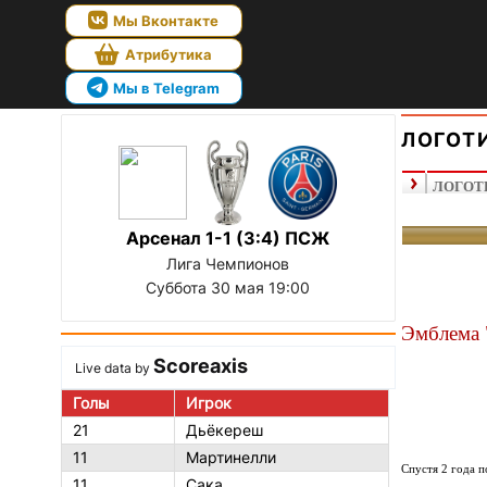
Мы Вконтакте
Атрибутика
Мы в Telegram
ЛОГОТ
ЛОГОТ
Арсенал 1-1 (3:4) ПСЖ
Лига Чемпионов
Суббота 30 мая 19:00
Эмблема 
Scoreaxis
Live data by
Голы
Игрок
21
Дьёкереш
11
Мартинелли
Спустя 2 года п
11
Сака