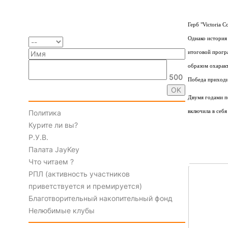
Герб "Victoria C
Однако история 
итоговой програ
образом охаракт
500
Победа приходи
Двумя годами по
Политика
включила в себя
Курите ли вы?
Р.У.В.
Палата JayKey
Что читаем ?
РПЛ (активность участников
приветствуется и премируется)
Благотворительный накопительный фонд
Нелюбимые клубы