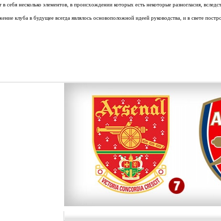
ет в себя несколько элементов, в происхождении которых есть некоторые разногласия, вследс
ение клуба в будущее всегда являлось основоположной идеей руководства, и в свете пост