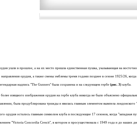
удия ушли в прошлое, а на их место пришла единственная пушка, указывающая на восточное
 направления орудия, а также смены эмблемы тремя годами позднее в сезоне 1925/26, когда 
легендарная надпись "The Gunners" была сохранена и на следующем гербе
(рис. 3)
клуба.
более изящного изображения орудия на гербе клуба никогда не было объяснено официаль
авлении, была продублирована трижды и явилась главным элементом вымпела лондонского 
го орудия осталось главным символом клуба в последующие 17 сезонов, когда "западная пу
ением "Victoria Concordia Crescit", в котором и просуществовала с 1949 года и до наших дн