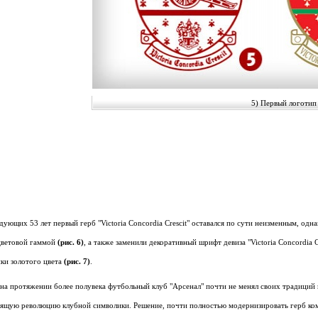
5) Первый логотип 
дующих 53 лет первый герб "Victoria Concordia Crescit" оставался по сути неизменным, од
цветовой гаммой
(рис. 6)
, а также заменили декоративный шрифт девиза "Victoria Concordia 
ки золотого цвета
(рис. 7)
.
 на протяжении более полувека футбольный клуб "Арсенал" почти не менял своих традиций
оящую революцию клубной символики. Решение, почти полностью модернизировать герб кома