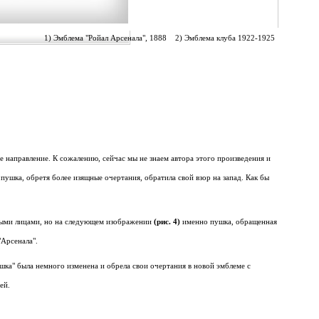
1) Эмблема "Ройал Арсенала", 1888 2) Эмблема клуба 1922-1925
 направление. К сожалению, сейчас мы не знаем автора этого произведения и
пушка, обретя более изящные очертания, обратила свой взор на запад. Как бы
ными лицами, но на следующем изображении
(рис. 4)
именно пушка, обращенная
"Арсенала".
шка" была немного изменена и обрела свои очертания в новой эмблеме с
ей.