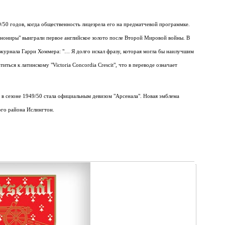
50 годов, когда общественность лицезрела его на предматчевой программке.
анониры" выиграли первое английское золото после Второй Мировой войны. В
 журнала Гарри Хоммера: "… Я долго искал фразу, которая могла бы наилучшим
ься к латинскому "Victoria Concordia Crescit", что в переводе означает
 в сезоне 1949/50 стала официальным девизом "Арсенала". Новая эмблема
кого района Ислингтон.