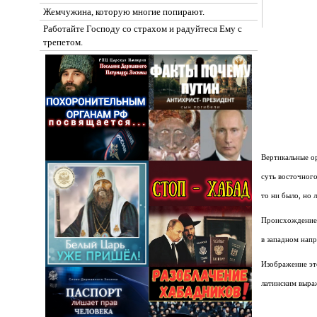
Жемчужина, которую многие попирают.
Работайте Господу со страхом и радуйтеся Ему с
трепетом.
Вертикальные ор
суть восточного
то ни было, но 
Происхождение 
в западном напр
Изображение это
латинским выраж