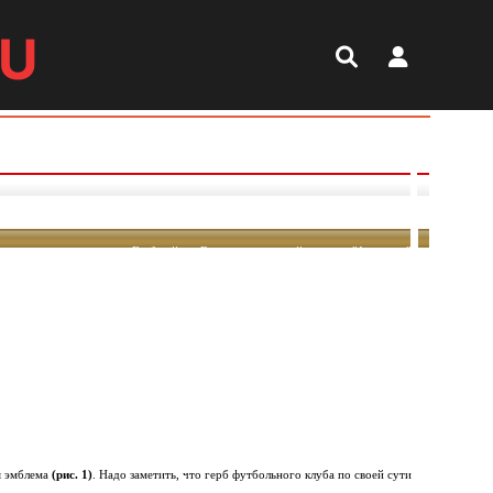
RU
Герб района Вулвича и текущий логотип "Арсенала"
я эмблема
(рис. 1)
. Надо заметить, что герб футбольного клуба по своей сути