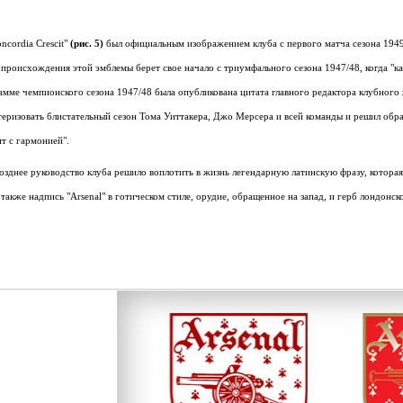
oncordia Crescit"
(рис. 5)
был официальным изображением клуба с первого матча сезона 1949/
происхождения этой эмблемы берет свое начало с триумфального сезона 1947/48, когда "к
мме чемпионского сезона 1947/48 была опубликована цитата главного редактора клубного
еризовать блистательный сезон Тома Уиттакера, Джо Мерсера и всей команды и решил обратит
т с гармонией".
зднее руководство клуба решило воплотить в жизнь легендарную латинскую фразу, которая
 также надпись "Arsenal" в готическом стиле, орудие, обращенное на запад, и герб лондонс