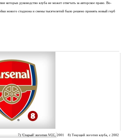
твие которых руководство клуба не может отвечать за авторское право. Во-
ройки нового стадиона и смены тысячелетий было решено принять новый герб
7) 'Старый' логотип VCC, 2001 8) Текущий логотип клуба, с 2002