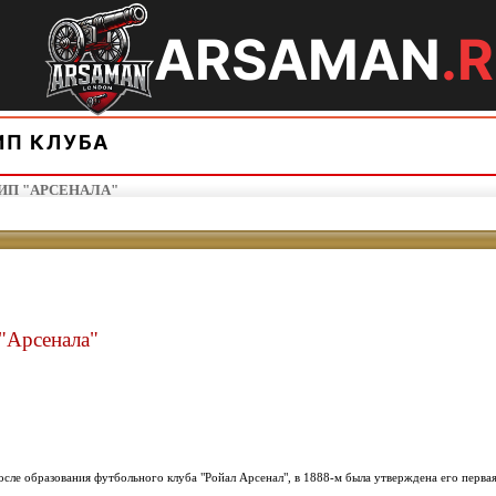
ARSAMAN
.
ИП КЛУБА
ИП "АРСЕНАЛА"
"Арсенала
"
осле образования футбольного клуба "Ройал Арсенал", в 1888-м была утверждена его перва