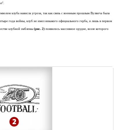
л".
имволом клуба нависла угроза, так как связь с военным прошлым Вулвича была
четыре года войны, клуб не имел никакого официального герба, и лишь в первом
ачестве клубной эмблемы
(рис. 2)
появилось массивное орудие, возле которого