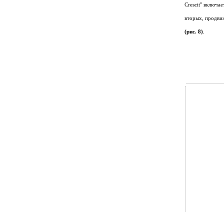
Crescit" включа
вторых, продвиж
(рис. 8)
.