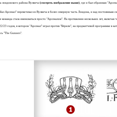
ба лондонского района Вулвича
(смотреть изображение выше)
, где и был образован "Арсена
йал Арсенал" перекочевал из Вулвича в более северную часть Лондона, и над постоянным с
ре команда стала именоваться просто "Арсеналом". На протяжении нескольких лет, включая 
22/23 годов, в котором "Арсенал" играл против "Бёрнли", на предматчевой программке в к
сь "The Gunners".