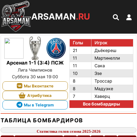
ARSAMAN
.RU
Голы
Игрок
21
Дьёкереш
11
Мартинелли
Арсенал 1-1 (3:4) ПСЖ
11
Сака
Лига Чемпионов
10
Эзе
Суббота 30 мая 19:00
8
Троссар
Мы Вконтакте
8
Мадуэке
Атрибутика
7
Хаверц
Все бомбардиры
Мы в Telegram
ТАБЛИЦА БОМБАРДИРОВ
Статистика голов сезона 2025-2026