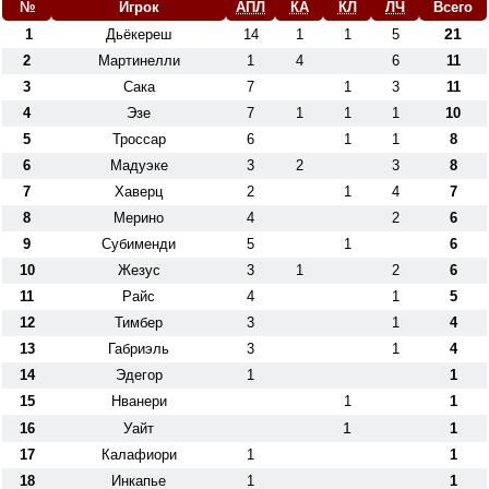
№
Игрок
АПЛ
КА
КЛ
ЛЧ
Всего
21
1
Дьёкереш
14
1
1
5
2
Мартинелли
1
4
6
11
3
Сака
7
1
3
11
4
Эзе
7
1
1
1
10
5
Троссар
6
1
1
8
6
Мадуэке
3
2
3
8
7
Хаверц
2
1
4
7
8
Мерино
4
2
6
9
Субименди
5
1
6
10
Жезус
3
1
2
6
11
Райс
4
1
5
12
Тимбер
3
1
4
13
Габриэль
3
1
4
14
Эдегор
1
1
15
Нванери
1
1
1
16
Уайт
1
17
Калафиори
1
1
18
Инкапье
1
1