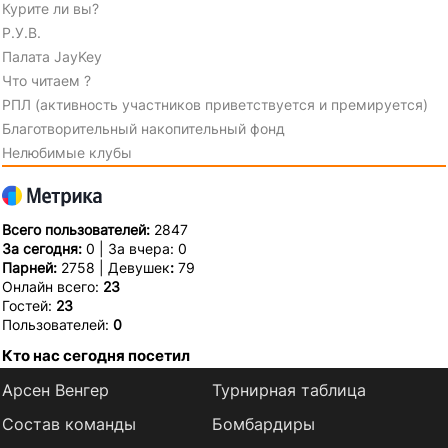
Курите ли вы?
Р.У.В.
Палата JayKey
Что читаем ?
РПЛ (активность участников приветствуется и премируется)
Благотворительный накопительный фонд
Нелюбимые клубы
Всего пользователей:
2847
За сегодня:
0 | За вчера: 0
Парней:
2758 | Девушек
:
79
Онлайн всего:
23
Гостей:
23
Пользователей:
0
Кто нас сегодня посетил
Арсен Венгер
Турнирная таблица
Состав команды
Бомбардиры