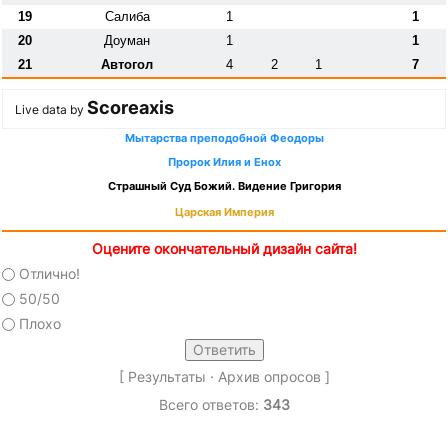
19
Салиба
1
1
20
Доуман
1
1
21
Автогол
4
2
1
7
Scoreaxis
Live data by
Мытарства преподобной Феодоры
Пророк Илия и Енох
Страшный Суд Божий. Видение Григория
Царская Империя
Оцените окончательный дизайн сайта!
Отлично!
50/50
Плохо
[
Результаты
·
Архив опросов
]
Всего ответов:
343