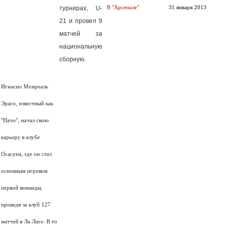
турнирах, U-
В "Арсенале"
31 января 2013
21 и провел 9
матчей за
национальную
сборную.
Игнасио Монреаль
Эрасо, известный как
"Начо", начал свою
карьеру в клубе
Осасуна, где он стал
основным игроком
первой команды,
проведя за клуб 127
матчей в Ла Лиге. В то