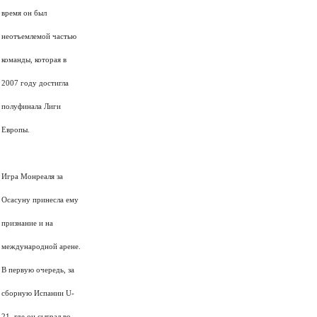
время он был
неотъемлемой частью
команды, которая в
2007 году достигла
полуфинала Лиги
Европы.
Игра Монреаля за
Осасуну принесла ему
признание и на
международной арене.
В первую очередь, за
сборную Испании U-
21, где он сыграл во