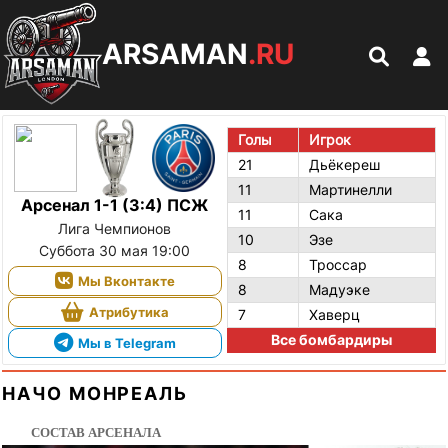
ARSAMAN
.RU
Голы
Игрок
21
Дьёкереш
11
Мартинелли
Арсенал 1-1 (3:4) ПСЖ
11
Сака
Лига Чемпионов
10
Эзе
Суббота 30 мая 19:00
8
Троссар
Мы Вконтакте
8
Мадуэке
Атрибутика
7
Хаверц
Все бомбардиры
Мы в Telegram
НАЧО МОНРЕАЛЬ
СОСТАВ АРСЕНАЛА