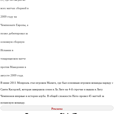
всех матчах сборной в
2009 году на
Чемпионате Европы, а
позже дебютировал за
основную сборную
Испании в
товарищеском матче
против Македонии в
августе 2009 года.
В июне 2011 Монреаль стал игроком Малаги, где был основным игроком команды наряду с
Санти Касорлой, которая завершила сезон в Ла Лиге на 4-й строчке и вышла в Лигу
Чемпионов впервые в истории клуба. В общей сложности Начо провел 45 матчей за
испанскую команду.
Реклама