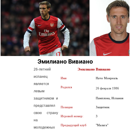
Эмилиано Вивиано
Эмилиано Вивиано
26-летний
испанец
Имя
Начо Монреаль
является
Родился
26 февраля 1986
левым
защитником и
Памплона, Испания
представлял
Позиция
Защитник
свою страну
Игровой номер:
3
на
Предыдущий клуб
"Малага"
молодежных