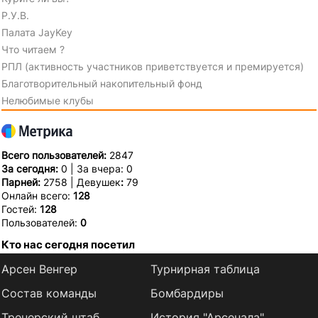
Р.У.В.
Палата JayKey
Что читаем ?
РПЛ (активность участников приветствуется и премируется)
Благотворительный накопительный фонд
Нелюбимые клубы
Всего пользователей:
2847
За сегодня:
0 | За вчера: 0
Парней:
2758 | Девушек
:
79
Онлайн всего:
128
Гостей:
128
Пользователей:
0
Кто нас сегодня посетил
Арсен Венгер
Турнирная таблица
Состав команды
Бомбардиры
Тренерский штаб
История "Арсенала"