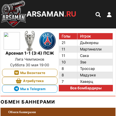
ARSAMAN
.RU
Голы
Игрок
21
Дьёкереш
11
Мартинелли
Арсенал 1-1 (3:4) ПСЖ
11
Сака
Лига Чемпионов
10
Эзе
Суббота 30 мая 19:00
8
Троссар
Мы Вконтакте
8
Мадуэке
Атрибутика
7
Хаверц
Все бомбардиры
Мы в Telegram
ОБМЕН БАННЕРАМИ
Обмен баннерами