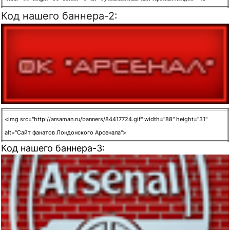
Код нашего баннера-2:
<img src="http://arsaman.ru/banners/84417724.gif" width="88" height="31"
alt="Сайт фанатов Лондонского Арсенала">
Код нашего баннера-3: