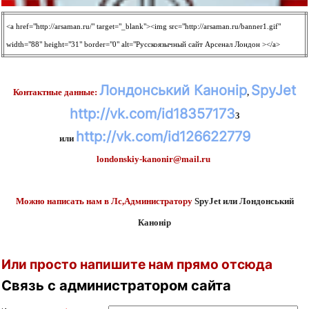
<a href="http://arsaman.ru/" target="_blank"><img src="http://arsaman.ru/banner1.gif"
width="88" height="31" border="0" alt="Русскоязычный сайт Арсенал Лондон ></a>
Лондонський Канонір
SpyJet
Контактные данные:
,
http://vk.com/id18357173
3
http://vk.com/id126622779
или
londonskiy-kanonir@mail.ru
Можно написать нам в Лс,Администратору
SpyJet или Лондонський
Канонір
Или просто напишите нам прямо отсюда
Связь с администратором сайта