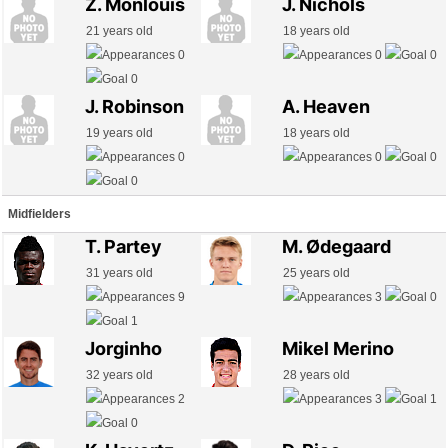
Z. Monlouis
J. Nichols
21 years old
18 years old
0
0
0
0
J. Robinson
A. Heaven
19 years old
18 years old
0
0
0
0
Midfielders
T. Partey
M. Ødegaard
31 years old
25 years old
9
3
0
1
Jorginho
Mikel Merino
32 years old
28 years old
2
3
1
0