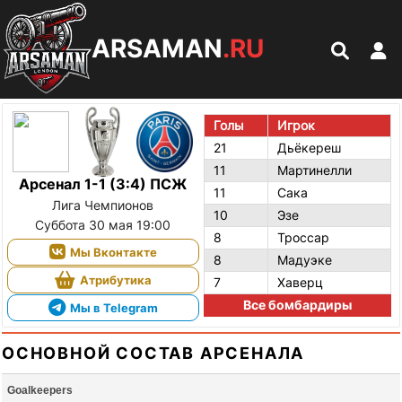
ARSAMAN
.RU
Голы
Игрок
21
Дьёкереш
11
Мартинелли
Арсенал 1-1 (3:4) ПСЖ
11
Сака
Лига Чемпионов
10
Эзе
Суббота 30 мая 19:00
8
Троссар
Мы Вконтакте
8
Мадуэке
Атрибутика
7
Хаверц
Все бомбардиры
Мы в Telegram
ОСНОВНОЙ СОСТАВ АРСЕНАЛА
Goalkeepers