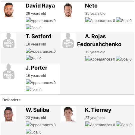
David Raya
Neto
29 years old
35 years old
9
0
0
0
T. Setford
A. Rojas
Fedorushchenko
18 years old
0
19 years old
0
0
0
J. Porter
16 years old
0
0
Defenders
W. Saliba
K. Tierney
23 years old
27 years old
8
0
0
0