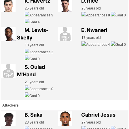
K. Havertz
D. Rice
25 years old
25 years old
9
8
0
4
M. Lewis-
E. Nwaneri
Skelly
17 years old
4
0
18 years old
2
0
S. Oulad
M'Hand
21 years old
0
0
Attackers
B. Saka
Gabriel Jesus
23 years old
27 years old