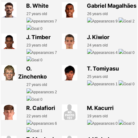
B. White
Gabriel Magalhães
27 years old
26 years old
7
9
2
0
J. Timber
J. Kiwior
23 years old
24 years old
7
4
0
0
O.
T. Tomiyasu
Zinchenko
25 years old
1
0
27 years old
2
0
R. Calafiori
M. Kacurri
22 years old
19 years old
6
0
0
1