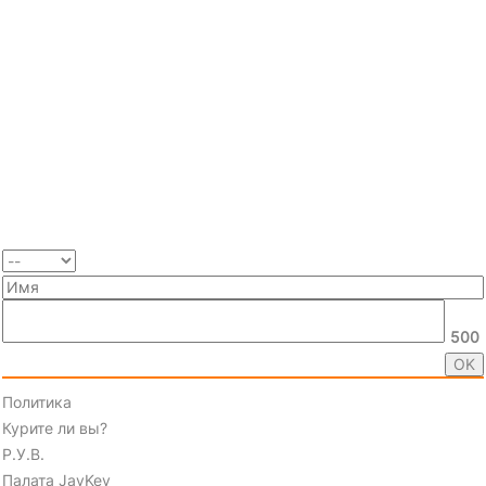
500
Политика
Курите ли вы?
Р.У.В.
Палата JayKey