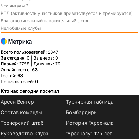
Что читаем ?
РПЛ (активность участников приветствуется и премируется)
Благотворительный накопительный фонд
Нелюбимые клубы
Всего пользователей:
2847
За сегодня:
0 | За вчера: 0
Парней:
2758 | Девушек
:
79
Онлайн всего:
63
Гостей:
63
Пользователей:
0
Кто нас сегодня посетил
Арсен Венгер
Турнирная таблица
Состав команды
Бомбардиры
Тренерский штаб
История "Арсенала"
Руководство клуба
"Арсеналу" 125 лет