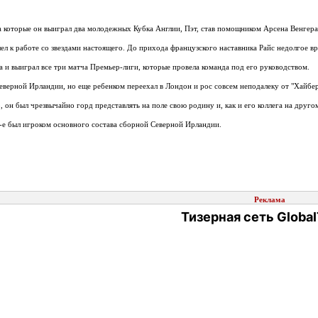
за которые он выиграл два молодежных Кубка Англии, Пэт, став помощником Арсена Венгера
л к работе со звездами настоящего. До прихода французского наставника Райс недолгое в
а и выиграл все три матча Премьер-лиги, которые провела команда под его руководством.
еверной Ирландии, но еще ребенком переехал в Лондон и рос совсем неподалеку от "Хайбери
, он был чрезвычайно горд представлять на поле свою родину и, как и его коллега на дру
0-е был игроком основного состава сборной Северной Ирландии.
Реклама
Тизерная сеть Global