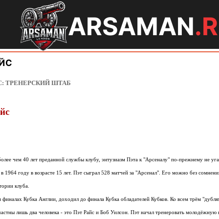
ARSAMAN
.
АЙС
C: ТРЕНЕРСКИЙ ШТАБ
йс
олее чем 40 лет преданной службы клубу, энтузиазм Пэта к "Арсеналу" по-прежнему не уга
е в 1964 году в возрасте 15 лет. Пэт сыграл 528 матчей за "Арсенал". Его можно без сомнен
тории клуба.
и финалах Кубка Англии, доходил до финала Кубка обладателей Кубков. Ко всем трём "дубля
астны лишь два человека - это Пэт Райс и Боб Уилсон. Пэт начал тренеровать молодёжную 