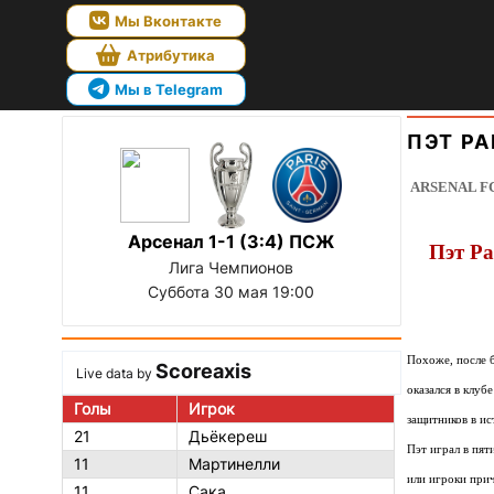
Мы Вконтакте
Атрибутика
Мы в Telegram
ПЭТ Р
ARSENAL F
Арсенал 1-1 (3:4) ПСЖ
Пэт Ра
Лига Чемпионов
Суббота 30 мая 19:00
Похоже, после б
Scoreaxis
Live data by
оказался в клуб
Голы
Игрок
защитников в ис
21
Дьёкереш
Пэт играл в пят
11
Мартинелли
или игроки прич
11
Сака