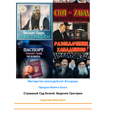
Мытарства преподобной Феодоры
Пророк Илия и Енох
Страшный Суд Божий. Видение Григория
Царская Империя