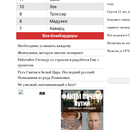
году.
10
Эзе
Спустя 12 лет, 
8
Троссар
будущего переше
8
Мадуэке
7
Хаверц
главного тренер
Все бомбардиры
Пэт родился в С
Несмотря на это
Необходимо услышать каждому
Нельсон, в 197
Жемчужина, которую многие попирают.
Работайте Господу со страхом и радуйтеся Ему с
трепетом.
Русь Святая и Белый Царь. Последний русский
Помазанник из рода Романовых.
Не умолкай, напоминающий о Боге!