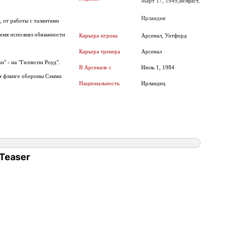
Март 17, 1949,
Белфаст,
Ирландия
, от работы с талантами
ремя исполнял обязанности
Карьера игрока
Арсенал, Уотфорд
Карьера тренера
Арсенал
" - на "Гиллеспи Роуд".
В Арсенале с
Июль 1, 1984
гом фланге обороны Сэмми
Национальность
Ирландец
Teaser