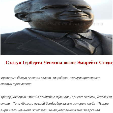
Статуя Герберта Чепмэна возле Эмирейтс Стэди
Футбольный клуб Арсенал вблизи Эмирэйтс Стэдиумапредставил
статуи трёх легенд.
Тренер, который изменил понятие о футболе Герберт Чепмен, человек из
стали – Тони Адамс, и лучший бомбардир за всю историю клуба – Тьерри
Анри. Сегодня имена этих звёзд были увековечены вблизи Арсенал