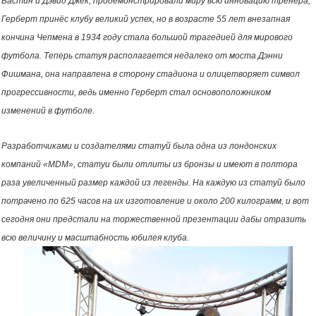
Бастин и Дэвид Джек, продемонстрировали миру всю инновацию тренера,
Герберт принёс клубу великий успех, но в возрасте 55 лет внезапная
кончина Чепмена в 1934 году стала большой трагедией для мирового
футбола. Теперь статуя располагается недалеко от моста Дэнни
Фишмана, она направлена в сторону стадиона и олицетворяет символ
прогрессивности, ведь именно Герберт стал основоположником
изменений в футболе.
Разработчиками и создателями статуй была одна из лондонских
компаний «MDM», статуи были отлиты из бронзы и имеют в полтора
раза увеличенный размер каждой из легенды. На каждую из статуй было
потрачено по 625 часов на их изготовление и около 200 килограмм, и вот
сегодня они предстали на торжественной презентации дабы отразить
всю величину и масштабность юбилея клуба.