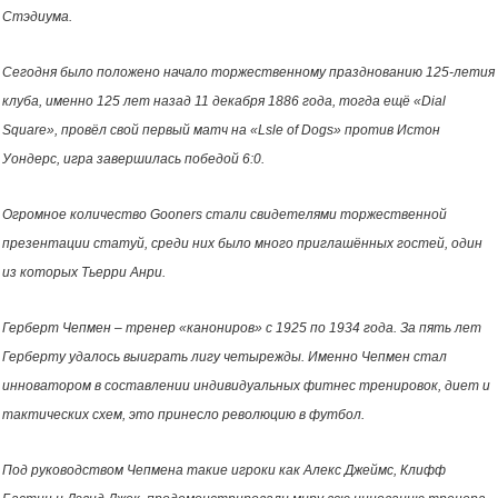
Стэдиума.
Сегодня было положено начало торжественному празднованию 125-летия
клуба, именно 125 лет назад 11 декабря 1886 года, тогда ещё «Dial
Square», провёл свой первый матч на «Lsle of Dogs» против Истон
Уондерс, игра завершилась победой 6:0.
Огромное количество Gooners стали свидетелями торжественной
презентации статуй, среди них было много приглашённых гостей, один
из которых Тьерри Анри.
Герберт Чепмен – тренер «канониров» с 1925 по 1934 года. За пять лет
Герберту удалось выиграть лигу четырежды. Именно Чепмен стал
инноватором в составлении индивидуальных фитнес тренировок, диет и
тактических схем, это принесло революцию в футбол.
Под руководством Чепмена такие игроки как Алекс Джеймс, Клифф