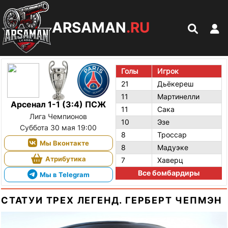
ARSAMAN
.RU
Голы
Игрок
21
Дьёкереш
11
Мартинелли
Арсенал 1-1 (3:4) ПСЖ
11
Сака
Лига Чемпионов
10
Эзе
Суббота 30 мая 19:00
8
Троссар
Мы Вконтакте
8
Мадуэке
Атрибутика
7
Хаверц
Все бомбардиры
Мы в Telegram
СТАТУИ ТРЕХ ЛЕГЕНД. ГЕРБЕРТ ЧЕПМЭН