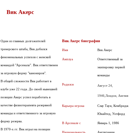
Вик Акерс
Вик Акерс биография
Один из главных долгожителей
тренерского штаба, Вик добился
Имя
Вик Акерс
феноменальных успехов с женской
Амплуа
Ответственный за
командой "Арсенала”. Вик ответственен
экипировку первой
за игровую форму "канониров".
команды
В общей сложности Вик работает в
Родился
Август 24,
клубе уже 22 года. До своей нынешней
1946,
Лондон, Англия
позиции Акерс успел поработать в
качестве физиотерапевта резервной
Карьера игрока
Слау Таун, Кембридж
команды и ответственного за игровую
Юнайтед, Уотфорд
форму резерва.
В Арсенале с
Январь 1, 1986
В 1970-х гг. Вик играл на позиции
Национальность
Англичанин