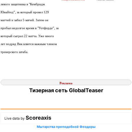
левого защитника в "Кембридж
Юнайтед”, за который провел 129
матчей и забил 5 мячей. Затем он
пробыл недолгое время в "Уотфорде”, за
который сыграл 22 матча. Уже много
лет подряд Вик вляется важным членом
тренерского штаба.
Реклама
Тизерная сеть GlobalTeaser
Scoreaxis
Live data by
Мытарства преподобной Феодоры