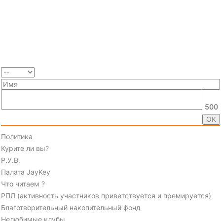
500
Политика
Курите ли вы?
Р.У.В.
Палата JayKey
Что читаем ?
РПЛ (активность участников приветствуется и премируется)
Благотворительный накопительный фонд
Нелюбимые клубы