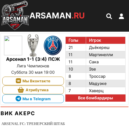
ARSAMAN
.RU
Голы
Игрок
21
Дьёкереш
11
Мартинелли
Арсенал 1-1 (3:4) ПСЖ
11
Сака
Лига Чемпионов
10
Эзе
Суббота 30 мая 19:00
8
Троссар
Мы Вконтакте
8
Мадуэке
Атрибутика
7
Хаверц
Все бомбардиры
Мы в Telegram
ВИК АКЕРС
ARSENAL FC: ТРЕНЕРСКИЙ ШТАБ