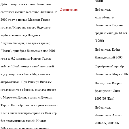
Челси
Дебют защитника в Лиге Чемпионов
Достижения
Победитель
состоялся именно в составе Олимпика. В
молодёжного
2000 году в цветах Марселя Галлас
Чемпионата Европы
играл в ЛЧ против своего будущего
среди команд до 18 лет
клуба с юго-запада Лондона.
(1996)
Клаудио Раньери, в то время тренер
Победитель Кубка
"Челси", приобрёл Вилльяма в мае 2001
Конфедераций 2003
года за 6,2 миллиона фунтов. Галлас
выбрал 13-ый номер - такой почтовый
Серебрянный призёр
код у защитника был в Марсельских
Чемпионата Мира 2006
апартаментах. При Раньери Вилльям
Победитель Второй
играл в центре обороны сначала вместе
французской Лиги
с Марселем Десаи, а затем с Джоном
1995/96 (Кан)
Терри. Партнёрство со вторым включает
Победитель
в себя впечатляющую серию из 16-и игр
Чемпионата Англии
без пропущенных мячей. Иногда
2004/05, 2005/06
ВИлльям играл правого защитника.