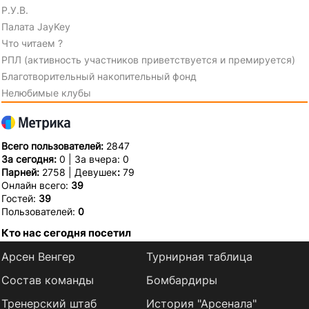
Р.У.В.
Палата JayKey
Что читаем ?
РПЛ (активность участников приветствуется и премируется)
Благотворительный накопительный фонд
Нелюбимые клубы
Всего пользователей:
2847
За сегодня:
0 | За вчера: 0
Парней:
2758 | Девушек
:
79
Онлайн всего:
39
Гостей:
39
Пользователей:
0
Кто нас сегодня посетил
Арсен Венгер
Турнирная таблица
Состав команды
Бомбардиры
Тренерский штаб
История "Арсенала"