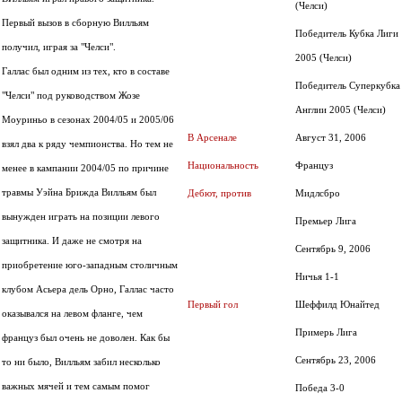
(Челси)
Первый вызов в сборную Вилльям
Победитель Кубка Лиги
получил, играя за "Челси".
2005 (Челси)
Галлас был одним из тех, кто в составе
Победитель Суперкубка
"Челси" под руководством Жозе
Англии 2005 (Челси)
Моуриньо в сезонах 2004/05 и 2005/06
В Арсенале
Август 31, 2006
взял два к ряду чемпионства. Но тем не
Национальность
Француз
менее в кампании 2004/05 по причине
травмы Уэйна Брижда Вилльям был
Дебют, против
Мидлсбро
вынужден играть на позиции левого
Премьер Лига
защитника. И даже не смотря на
Сентябрь 9, 2006
приобретение юго-западным столичным
Ничья 1-1
клубом Асьера дель Орно, Галлас часто
Первый гол
Шеффилд Юнайтед
оказывался на левом фланге, чем
Примерь Лига
француз был очень не доволен. Как бы
Сентябрь 23, 2006
то ни было, Вилльям забил несколько
важных мячей и тем самым помог
Победа 3-0