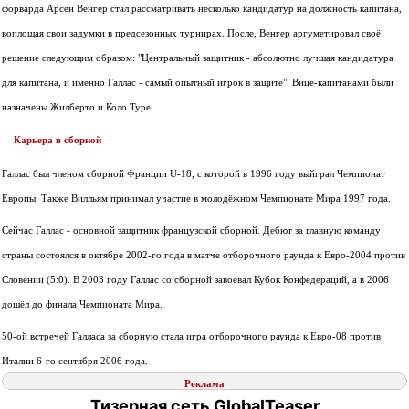
форварда Арсен Венгер стал рассматривать несколько кандидатур на должность капитана,
воплощая свои задумки в предсезонных турнирах. После, Венгер аргуметировал своё
решение следующим образом: "Центральный защитник - абсолютно лучшая кандидатура
для капитана, и именно Галлас - самый опытный игрок в защите". Вице-капитанами были
назначены Жилберто и Коло Туре.
Карьера в сборной
Галлас был членом сборной Франции U-18, с которой в 1996 году выйграл Чемпионат
Европы. Также Вилльям принимал участие в молодёжном Чемпионате Мира 1997 года.
Сейчас Галлас - основной защитник французской сборной. Дебют за главную команду
страны состоялся в октябре 2002-го года в матче отборочного раунда к Евро-2004 против
Словении (5:0). В 2003 году Галлас со сборной завоевал Кубок Конфедераций, а в 2006
дошёл до финала Чемпионата Мира.
50-ой встречей Галласа за сборную стала игра отборочного раунда к Евро-08 против
Италии 6-го сентября 2006 года.
Реклама
Тизерная сеть GlobalTeaser