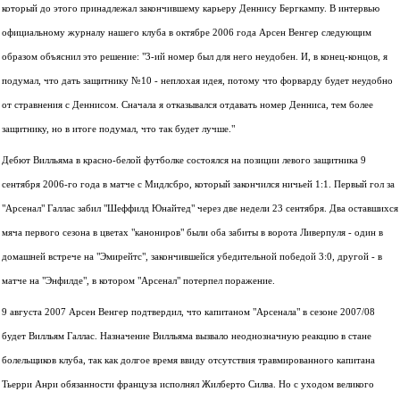
который до этого принадлежал закончившему карьеру Деннису Бергкампу. В интервью
официальному журналу нашего клуба в октябре 2006 года Арсен Венгер следующим
образом объяснил это решение: "3-ий номер был для него неудобен. И, в конец-концов, я
подумал, что дать защитнику №10 - неплохая идея, потому что форварду будет неудобно
от стравнения с Деннисом. Сначала я отказывался отдавать номер Денниса, тем более
защитнику, но в итоге подумал, что так будет лучше."
Дебют Вилльяма в красно-белой футболке состоялся на позиции левого защитника 9
сентября 2006-го года в матче с Мидлсбро, который закончился ничьей 1:1. Первый гол за
"Арсенал" Галлас забил "Шеффилд Юнайтед" через две недели 23 сентября. Два оставшихся
мяча первого сезона в цветах "канониров" были оба забиты в ворота Ливерпуля - один в
домашней встрече на "Эмирейтс", закончившейся убедительной победой 3:0, другой - в
матче на "Энфилде", в котором "Арсенал" потерпел поражение.
9 августа 2007 Арсен Венгер подтвердил, что капитаном "Арсенала" в сезоне 2007/08
будет Вилльям Галлас. Назначение Вилльяма вызвало неоднозначную реакцию в стане
болельщиков клуба, так как долгое время ввиду отсутствия травмированного капитана
Тьерри Анри обязанности француза исполнял Жилберто Силва. Но с уходом великого