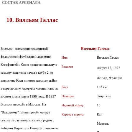
СОСТАВ АРСЕНАЛА
10. Вилльям Галлас
Вилльям Галлас
Вилльям - выпускник знаменитой
французской футбольной академии
Имя
Вилльям Галлас
Клерфонтейн. Свою профессиональную
Родился
Август 17, 1977
карьеру защитник начал в клубе 2-го
Асньер, Франция
дивизиона Каен и помог команде выйти
Рост
183 см
в первую лигу, оформив чемпионство во
Позиция
Защитник
втором дивизионе в 1996 году. В 1997
Вилльям перешёл в Марсель. На
Игровой номер:
10
"Велодроме" Галлас провёл четыре
Карьера игрока
Кан
сезона, играя плечом к плечу рядом с
Марсель
Робером Пиресом и Петером Люксеном.