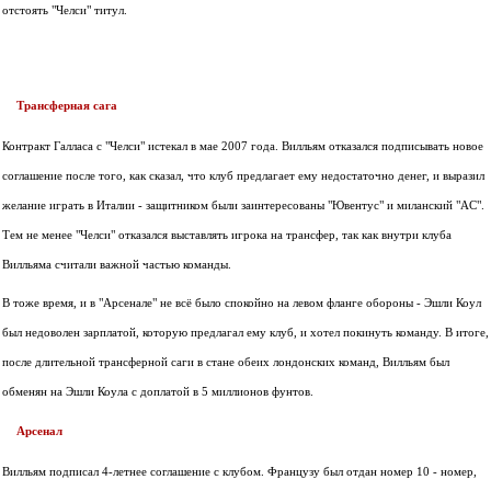
отстоять "Челси" титул.
Трансферная сага
Контракт Галласа с "Челси" истекал в мае 2007 года. Вилльям отказался подписывать новое
соглашение после того, как сказал, что клуб предлагает ему недостаточно денег, и выразил
желание играть в Италии - защитником были заинтересованы "Ювентус" и миланский "AC".
Тем не менее "Челси" отказался выставлять игрока на трансфер, так как внутри клуба
Вилльяма считали важной частью команды.
В тоже время, и в "Арсенале" не всё было спокойно на левом фланге обороны - Эшли Коул
был недоволен зарплатой, которую предлагал ему клуб, и хотел покинуть команду. В итоге,
после длительной трансферной саги в стане обеих лондонских команд, Вилльям был
обменян на Эшли Коула с доплатой в 5 миллионов фунтов.
Арсенал
Вилльям подписал 4-летнее соглашение с клубом. Французу был отдан номер 10 - номер,