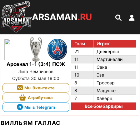
ARSAMAN
.RU
Голы
Игрок
21
Дьёкереш
11
Мартинелли
Арсенал 1-1 (3:4) ПСЖ
11
Сака
Лига Чемпионов
10
Эзе
Суббота 30 мая 19:00
8
Троссар
Мы Вконтакте
8
Мадуэке
Атрибутика
7
Хаверц
Все бомбардиры
Мы в Telegram
ВИЛЛЬЯМ ГАЛЛАС