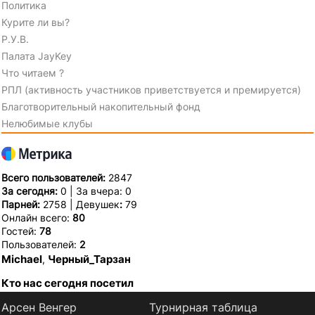
Политика
Курите ли вы?
Р.У.В.
Палата JayKey
Что читаем ?
РПЛ (активность участников приветствуется и премируется)
Благотворительный накопительный фонд
Нелюбимые клубы
Всего пользователей:
2847
За сегодня:
0 | За вчера: 0
Парней:
2758 | Девушек
:
79
Онлайн всего:
80
Гостей:
78
Пользователей:
2
Michael
Черный_Тарзан
,
Кто нас сегодня посетил
Арсен Венгер
Турнирная таблица