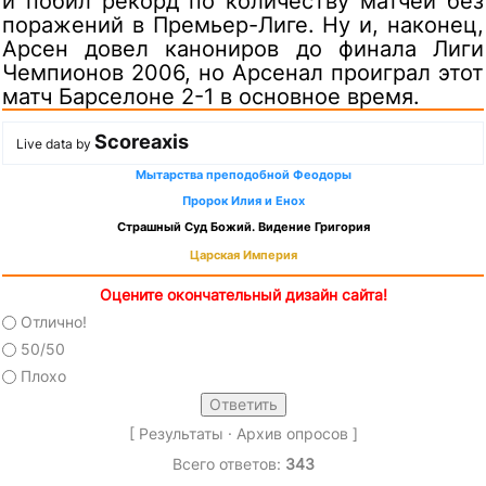
и побил рекорд по количеству матчей без
поражений в Премьер-Лиге. Ну и, наконец,
Арсен довел канониров до финала Лиги
Чемпионов 2006, но Арсенал проиграл этот
матч Барселоне 2-1 в основное время.
Scoreaxis
Live data by
Мытарства преподобной Феодоры
Пророк Илия и Енох
Страшный Суд Божий. Видение Григория
Царская Империя
Оцените окончательный дизайн сайта!
Отлично!
50/50
Плохо
[
Результаты
·
Архив опросов
]
Всего ответов:
343