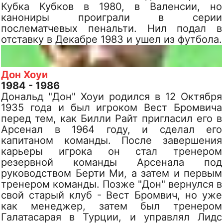
Кубка Кубков в 1980, в Валенсии, но
канониры проиграли в серии
послематчевых пенальти. Нил подал в
отставку в Декабре 1983 и ушел из футбола.
Дон Хоуи
1984 - 1986
Дональд "Дон" Хоуи родился в 12 Октября
1935 года и был игроком Вест Бромвича
перед тем, как Билли Райт пригласил его в
Арсенал в 1964 году, и сделал его
капитаном команды. После завершения
карьеры игрока он стал тренером
резервной команды Арсенала под
руководством Берти Ми, а затем и первым
тренером команды. Позже "Дон" вернулся в
свой старый клуб - Вест Бромвич, но уже
как менеджер, затем был тренером
Галатасарая в Турции, и управлял Лидс