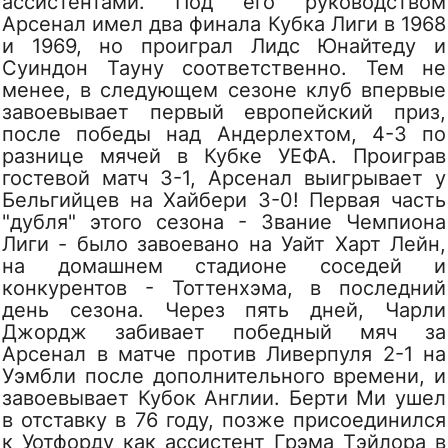
ассистентами. Под его руководством
Арсенал имел два финала Кубка Лиги в 1968
и 1969, но проиграл Лидс Юнайтеду и
Суиндон Тауну соответственно. Тем не
менее, в следующем сезоне клуб впервые
завоевывает первый европейский приз,
после победы над Андерлехтом, 4-3 по
разнице мячей в Кубке УЕФА. Проиграв
гостевой матч 3-1, Арсенал выигрывает у
Бельгийцев на Хайбери 3-0! Первая часть
"дубля" этого сезона - Звание Чемпиона
Лиги - было завоевано на Уайт Харт Лейн,
на домашнем стадионе соседей и
конкурентов - Тоттенхэма, в последний
день сезона. Через пять дней, Чарли
Джордж забивает победный мяч за
Арсенал в матче против Ливерпуля 2-1 на
Уэмбли после дополнительного времени, и
завоевывает Кубок Англии. Берти Ми ушел
в отставку в 76 году, позже присоединился
к Уотфорду как ассистент Грэма Тэйлора в