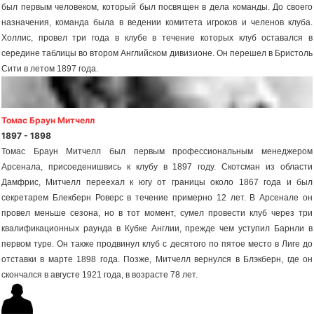
был первым человеком, который был посвящен в дела команды. До своего
назначения, команда была в ведении комитета игроков и челенов клуба.
Холлис, провел три года в клубе в течение которых клуб оставался в
середине таблицы во втором Английском дивизионе. Он перешел в Бристоль
Сити в летом 1897 года.
Томас Браун Митчелл
1897 - 1898
Томас Браун Митчелл был первым профессиональным менеджером
Арсенала, присоеденишвись к клубу в 1897 году. Скотсман из области
Дамфрис, Митчелл переехал к югу от границы около 1867 года и был
секретарем Блекберн Роверс в течение примерно 12 лет. В Арсенале он
провел меньше сезона, но в тот момент, сумел провести клуб через три
квалификационных раунда в Кубке Англии, прежде чем уступил Барнли в
первом туре. Он также продвинул клуб с десятого по пятое место в Лиге до
отставки в марте 1898 года. Позже, Митчелл вернулся в Блэкберн, где он
скончался в августе 1921 года, в возрасте 78 лет.