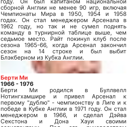
году. Он был капитаном национальной
сборной Англии не менее 90 игр, включая
Чемпионаты Мира в 1950, 1954 и 1958
годах. Он стал менеджером Арсенала в
1962 году, но так и не сумел поднять
команду в турнирной таблице выше, чем
седьмое место. Райт покинул клуб после
сезона 1965-66, когда Арсенал закончил
сезон на 14 строке и был выбит
Блэкберном из Кубка Англии.
Берти Ми
1966 - 1976
Берти Ми родился в Буллвелл
Нотингхамшире и привел Арсенал к
первому "дублю" - чемпионству в Лиге и к
победе в Кубке Англии в 1971 году. Он стал
менеджером в 1966, и сделал Дэйва
Секстона и Дона Хауи своими