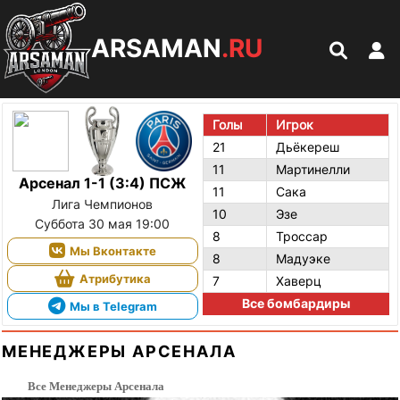
ARSAMAN
.RU
Голы
Игрок
21
Дьёкереш
11
Мартинелли
Арсенал 1-1 (3:4) ПСЖ
11
Сака
Лига Чемпионов
10
Эзе
Суббота 30 мая 19:00
8
Троссар
Мы Вконтакте
8
Мадуэке
Атрибутика
7
Хаверц
Все бомбардиры
Мы в Telegram
МЕНЕДЖЕРЫ АРСЕНАЛА
Все Менеджеры Арсенала