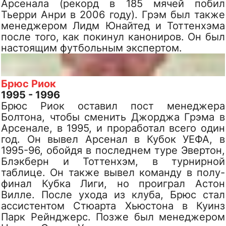
Арсенала (рекорд в 185 мячей побил
Тьерри Анри в 2006 году). Грэм был также
менеджером Лидм Юнайтед и Тоттенхэма
после того, как покинул канониров. Он был
настоящим футбольным экспертом.
Брюс Риок
1995 - 1996
Брюс Риок оставил пост менеджера
Болтона, чтобы сменить Джорджа Грэма в
Арсенале, в 1995, и проработал всего один
год. Он вывел Арсенал в Кубок УЕФА, в
1995-96, обойдя в последнем туре Эвертон,
Блэкберн и Тоттенхэм, в турнирной
таблице. Он также вывел команду в полу-
финал Кубка Лиги, но проиграл Астон
Вилле. После ухода из клуба, Брюс стал
ассистентом Стюарта Хьюстона в Куинз
Парк Рейнджерс. Позже был менеджером