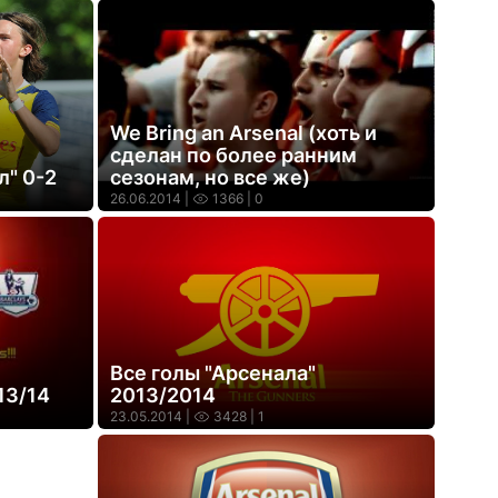
We Bring an Arsenal (хоть и
сделан по более ранним
л" 0-2
сезонам, но все же)
26.06.2014 |
1366
| 0
Все голы "Арсенала"
13/14
2013/2014
23.05.2014 |
3428
| 1