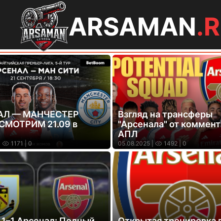
ARSAMAN
.
АЛ — МАНЧЕСТЕР
Взгляд на трансферы
 СМОТРИМ 21.09 в
"Арсенала" от коммен
АПЛ
|
1171
| 0
05.08.2025 |
1492
| 0
 1–1 Арсенал: Полный
Открытая тренировка 