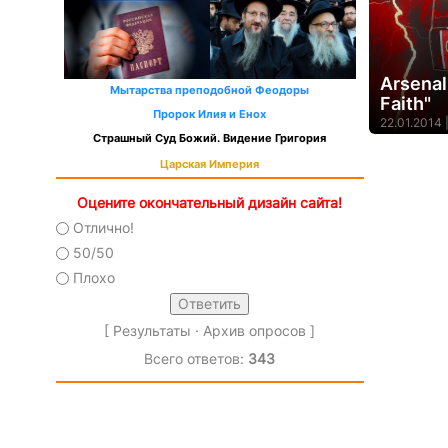
Arsenal
Мытарства преподобной Феодоры
Faith"
Пророк Илия и Енох
22.01.2014 
Страшный Суд Божий. Видение Григория
Царская Империя
Оцените окончательный дизайн сайта!
Отлично!
50/50
Плохо
[
Результаты
·
Архив опросов
]
Всего ответов:
343