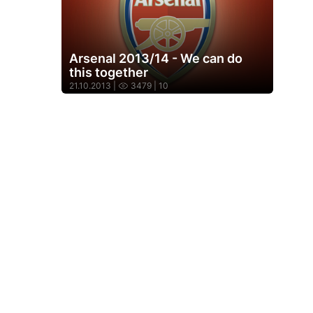
Arsenal 2013/14 - We can do
this together
21.10.2013 |
3479
| 10