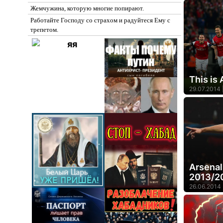
Жемчужина, которую многие попирают.
Работайте Господу со страхом и радуйтеся Ему с
трепетом.
This is 
29.07.2014 
Arsenal
2013/2
26.06.2014 