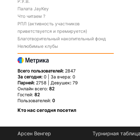
Р.У.В.
Палата JayKey
Что читаем ?
РПЛ (активность участников
приветствуется и премируется)
Благотворительный накопительный фонд
Нелюбимые клубы
Всего пользователей:
2847
За сегодня:
0 | За вчера: 0
Парней:
2758 | Девушек
:
79
Онлайн всего:
82
Гостей:
82
Пользователей:
0
Кто нас сегодня посетил
Арсен Венгер
Турнирная таблиц