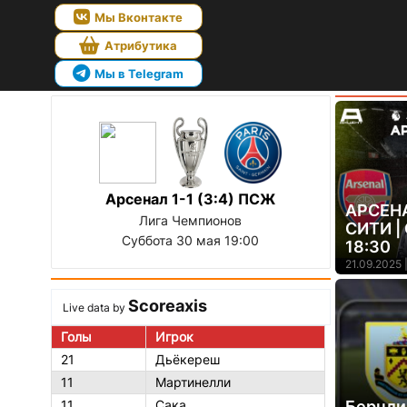
Мы Вконтакте
Атрибутика
Мы в Telegram
Арсенал 1-1 (3:4) ПСЖ
АРСЕН
Лига Чемпионов
СИТИ |
Суббота 30 мая 19:00
18:30
21.09.2025 
Scoreaxis
Live data by
Голы
Игрок
21
Дьёкереш
11
Мартинелли
11
Сака
Бернли