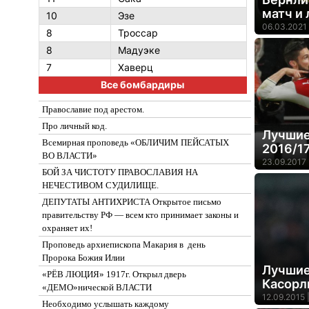
матч и
10
Эзе
06.03.2021 
8
Троссар
8
Мадуэке
7
Хаверц
Все бомбардиры
Православие под арестом.
Про личный код.
Лучшие
Всемирная проповедь «ОБЛИЧИМ ПЕЙСАТЫХ
2016/1
ВО ВЛАСТИ»
23.09.2017 
БОЙ ЗА ЧИСТОТУ ПРАВОСЛАВИЯ НА
НЕЧЕСТИВОМ СУДИЛИЩЕ.
ДЕПУТАТЫ АНТИХРИСТА Открытое письмо
правительству РФ — всем кто принимает законы и
охраняет их!
Проповедь архиепископа Макария в день
Пророка Божия Илии
Лучшие
«РЁВ ЛЮЦИЯ» 1917г. Открыл дверь
Касорл
«ДЕМО»нической ВЛАСТИ
12.09.2015 
Необходимо услышать каждому