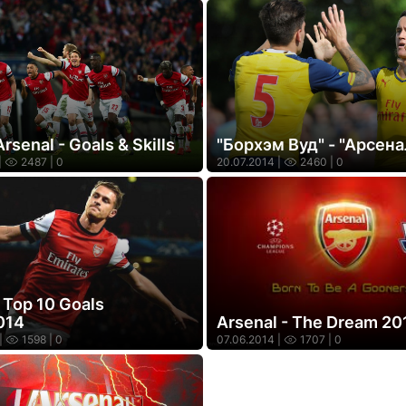
Arsenal - Goals & Skills
"Борхэм Вуд" - "Арсена
|
2487
| 0
20.07.2014 |
2460
| 0
 Top 10 Goals
014
Arsenal - The Dream 20
|
1598
| 0
07.06.2014 |
1707
| 0