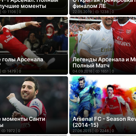
 лучшие моменты
финалом ЛЕ
|
1106
| 0
22.05.2019 |
1238
| 0
 голы Арсенала
Легенды Арсенала и М
7
Полный Матч
|
1479
| 0
04.09.2016 |
1651
| 0
 моменты Санти
Arsenal FC - Season Re
ы
(2014-15)
|
1972
| 0
27.06.2015 |
2248
| 0