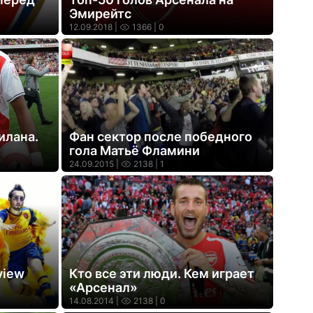
Эмирейтс
12.09.2018 |
1366
| 0
илана.
Фан сектор после победного
гола Матьё Фламини
24.09.2015 |
2138
| 1
view
Кто все эти люди. Кем играет
«Арсенал»
14.08.2014 |
2138
| 0