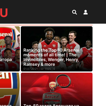
RU
Ranking the Top 10 Arsenal
moments of all time! | The
татора
Invincibles, Wenger, Henry,
Ramsey & more
01.07.2021 |
1105
| 0
перед
Топ-50 голов Арсенала на