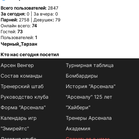
Всего пользователей:
2847
За сегодня:
0 | За вчера: 0
Парней:
2758 | Девушек
:
79
Онлайн всего:
74
Гостей:
73
Пользователей:
1
Черный_Тарзан
Кто нас сегодня посетил
Арсен Венгер
Турнирная таблица
Состав команды
Бомбардиры
Тренерский штаб
История "Арсенала"
Руководство клуба
"Арсеналу" 125 лет
Форма "Арсенала"
"Хайбери"
Календарь игр
Тренеры Арсенала
"Эмирейтс"
Академия
Логотип клуба
Связаться с нами