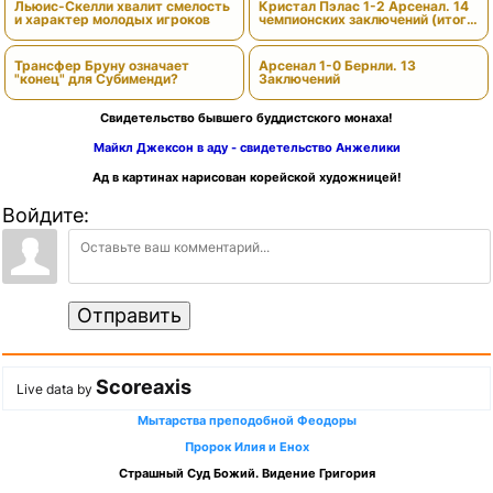
Льюис-Скелли хвалит смелость
Кристал Пэлас 1-2 Арсенал. 14
и характер молодых игроков
чемпионских заключений (итоги
сезона)
Трансфер Бруну означает
Арсенал 1-0 Бернли. 13
"конец" для Субименди?
Заключений
Свидетельство бывшего буддистского монаха!
Майкл Джексон в аду - свидетельство Анжелики
Ад в картинах нарисован корейской художницей!
Войдите:
Отправить
Scoreaxis
Live data by
Мытарства преподобной Феодоры
Пророк Илия и Енох
Страшный Суд Божий. Видение Григория