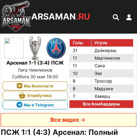
ARSAMAN
.RU
Голы
Игрок
21
Дьёкереш
11
Мартинелли
Арсенал 1-1 (3:4) ПСЖ
11
Сака
Лига Чемпионов
10
Эзе
Суббота 30 мая 19:00
8
Троссар
Мы Вконтакте
8
Мадуэке
Атрибутика
7
Хаверц
Все бомбардиры
Мы в Telegram
Все видео
ПСЖ 1:1 (4:3) Арсенал: Полный