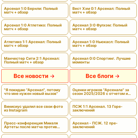
Арсенал 1:0 Бернли: Полный
Вест Хэм 0:1 Арсенал: Полный
матч + обзор
матч + обзор
Арсенал 1:0 Атлетико: Полный
Арсенал 3:0 Фулхэм: Полный
матч + обзор
матч + обзор
Атлетико 1:1 Арсенал: Полный
Арсенал 1:0 Ньюкасл: Полный
матч + обзор
матч + обзор
Манчестер Сити 2:1 Арсенал:
Арсенал 0:0 Спортинг. Лучшие
Полный матч + обзор
моменты
Все новости
Все блоги
"Я покидаю "Арсенал", потому
Оценки игроков "Арсенала" за
что мне нужен новый вызов"
сезон 2025/2026 с отчетом и
вердиктами
Винисиус удалил все свои фото
ПСЖ 1:1 Арсенал. 13 Горе-
из Instagram
заключений
Пресс-конференция Микеля
Арсенал - ПСЖ. 12 пре-
Артеты после матча против
заключений
"Бетиса"