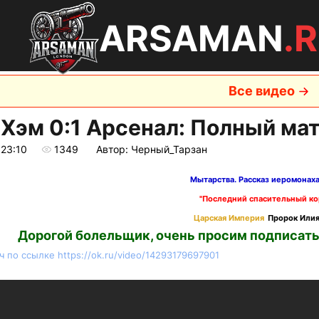
ARSAMAN
.
Все видео
 Хэм 0:1 Арсенал: Полный мат
 23:10
1349
Автор: Черный_Тарзан
Мытарства. Рассказ иеромонах
"Последний спасительный ко
Царская Империя
Пророк Илия
Дорогой болельщик, очень просим подписать
 по ссылке https://ok.ru/video/14293179697901