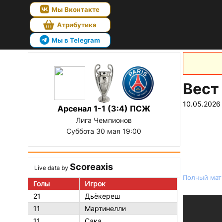
Мы Вконтакте
Атрибутика
Мы в Telegram
Вест
10.05.2026
Арсенал 1-1 (3:4) ПСЖ
Лига Чемпионов
Суббота 30 мая 19:00
Scoreaxis
Live data by
Полный матч
Голы
Игрок
21
Дьёкереш
11
Мартинелли
11
Сака