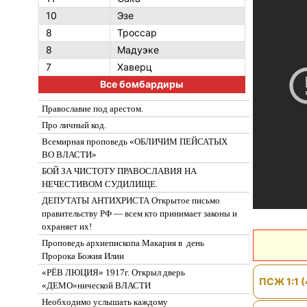
10
Эзе
8
Троссар
8
Мадуэке
7
Хаверц
Все бомбардиры
Православие под арестом.
Про личный код.
Всемирная проповедь «ОБЛИЧИМ ПЕЙСАТЫХ
ВО ВЛАСТИ»
БОЙ ЗА ЧИСТОТУ ПРАВОСЛАВИЯ НА
НЕЧЕСТИВОМ СУДИЛИЩЕ.
ДЕПУТАТЫ АНТИХРИСТА Открытое письмо
правительству РФ — всем кто принимает законы и
охраняет их!
Проповедь архиепископа Макария в день
Пророка Божия Илии
«РЁВ ЛЮЦИЯ» 1917г. Открыл дверь
ПСЖ 1:1 (
«ДЕМО»нической ВЛАСТИ
Необходимо услышать каждому