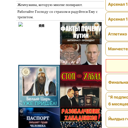
Арсенал 1
Жемчужина, которую многие попирают.
Работайте Господу со страхом и радуйтеся Ему с
трепетом.
Арсенал 1
Атлетико 
Манчестер
Финальна
"Я подпис
6 месяцев
Йылдыз г