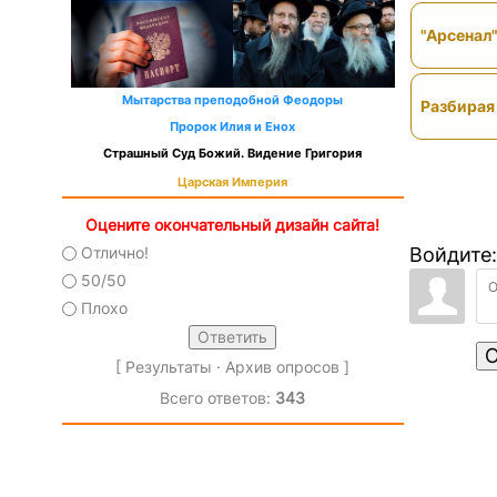
"Арсенал
Мытарства преподобной Феодоры
Разбирая 
Пророк Илия и Енох
Страшный Суд Божий. Видение Григория
Царская Империя
Оцените окончательный дизайн сайта!
Войдите:
Отлично!
50/50
Плохо
О
[
Результаты
·
Архив опросов
]
Всего ответов:
343