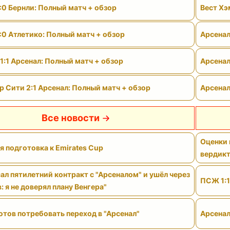
:0 Бернли: Полный матч + обзор
Вест Хэ
:0 Атлетико: Полный матч + обзор
Арсенал
1:1 Арсенал: Полный матч + обзор
Арсенал
 Сити 2:1 Арсенал: Полный матч + обзор
Арсенал
Все новости
Оценки 
я подготовка к Emirates Cup
вердик
ал пятилетний контракт с "Арсеналом" и ушёл через
ПСЖ 1:1
: я не доверял плану Венгера"
отов потребовать переход в "Арсенал"
Арсенал