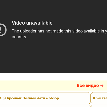
Все видео
4:3) Арсенал: Полный матч + обзор
Кристал