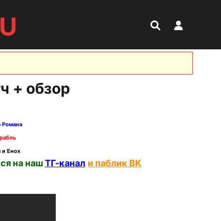
RU
ч + обзор
а Романа
рабль
 и Енох
ся на наш
ТГ-канал
и паблик ВК