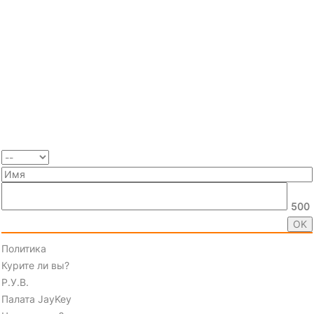
500
Политика
Курите ли вы?
Р.У.В.
Палата JayKey