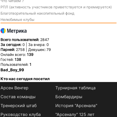
Что читаем ?
РПЛ (активность участников приветствуется и премируется)
Благотворительный накопительный фонд
Нелюбимые клубы
Всего пользователей:
2847
За сегодня:
0 | За вчера: 0
Парней:
2758 | Девушек
:
79
Онлайн всего:
139
Гостей:
138
Пользователей:
1
Bad_Boy_99
Кто нас сегодня посетил
Арсен Венгер
Турнирная таблица
Состав команды
Бомбардиры
Тренерский штаб
История "Арсенала"
Руководство клуба
"Арсеналу" 125 лет