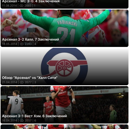
Арсенал - МС 3-0. 4 Заключения
11.08.2014 |
2665
| 1
Арсенал 3-2 Халл. 7 Заключений
18.05.2014 |
2283
| 4
Обзор "Арсенал" vs "Халл Сити"
21.04.2014 |
3577
| 3
Арсенал 3-1 Вест Хэм. 6 Заключений
16.04.2014 |
3557
| 6