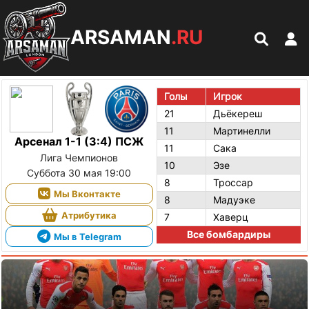
ARSAMAN
.RU
Голы
Игрок
21
Дьёкереш
11
Мартинелли
Арсенал 1-1 (3:4) ПСЖ
11
Сака
Лига Чемпионов
10
Эзе
Суббота 30 мая 19:00
8
Троссар
Мы Вконтакте
8
Мадуэке
Атрибутика
7
Хаверц
Все бомбардиры
Мы в Telegram