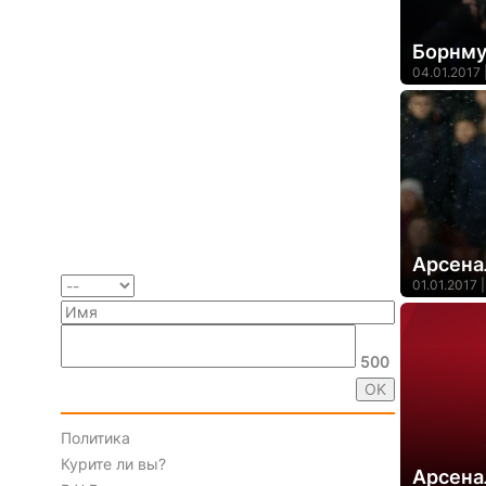
Борнму
04.01.2017 
Арсена
01.01.2017 |
500
Политика
Курите ли вы?
Арсена