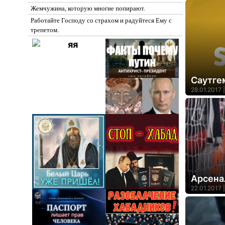
Жемчужина, которую многие попирают.
Работайте Господу со страхом и радуйтеся Ему с
трепетом.
Саутге
28.01.2017 |
Арсена
22.01.2017 |