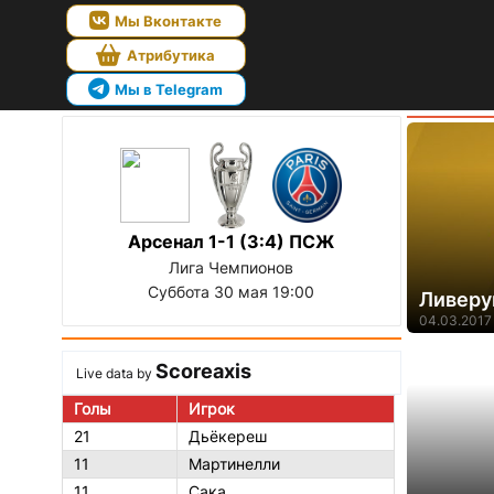
Мы Вконтакте
Атрибутика
Мы в Telegram
Арсенал 1-1 (3:4) ПСЖ
Лига Чемпионов
Суббота 30 мая 19:00
Ливеру
04.03.2017 
Scoreaxis
Live data by
Голы
Игрок
21
Дьёкереш
11
Мартинелли
11
Сака