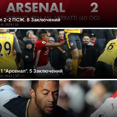
л 2-2 ПСЖ. 8 Заключений
2579
| 10
1 "Арсенал". 5 Заключений
2533
| 10