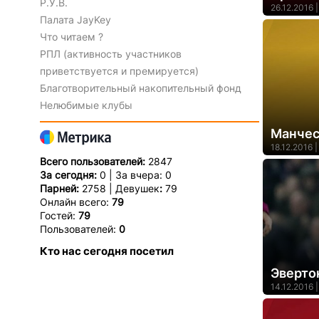
Р.У.В.
26.12.2016 |
Палата JayKey
Что читаем ?
РПЛ (активность участников
приветствуется и премируется)
Благотворительный накопительный фонд
Нелюбимые клубы
Манчес
18.12.2016 |
Всего пользователей:
2847
За сегодня:
0 | За вчера: 0
Парней:
2758 | Девушек
:
79
Онлайн всего:
79
Гостей:
79
Пользователей:
0
Кто нас сегодня посетил
Эверто
14.12.2016 |