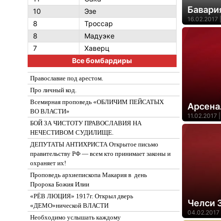
Бавари
10
Эзе
16.02.2017 
8
Троссар
8
Мадуэке
7
Хаверц
Все бомбардиры
Православие под арестом.
Про личный код.
Всемирная проповедь «ОБЛИЧИМ ПЕЙСАТЫХ
Арсена
ВО ВЛАСТИ»
11.02.2017 |
БОЙ ЗА ЧИСТОТУ ПРАВОСЛАВИЯ НА
НЕЧЕСТИВОМ СУДИЛИЩЕ.
ДЕПУТАТЫ АНТИХРИСТА Открытое письмо
правительству РФ — всем кто принимает законы и
охраняет их!
Проповедь архиепископа Макария в день
Пророка Божия Илии
«РЁВ ЛЮЦИЯ» 1917г. Открыл дверь
Челси 
«ДЕМО»нической ВЛАСТИ
04.02.2017 
Необходимо услышать каждому