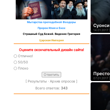
Мытарства преподобной Феодоры
Суонси
Пророк Илия и Енох
14.01.2017 |
Страшный Суд Божий. Видение Григория
Царская Империя
Оцените окончательный дизайн сайта!
Отлично!
50/50
Плохо
Престо
07.01.2017 |
[
Результаты
·
Архив опросов
]
Всего ответов:
343