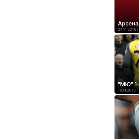
Арсена
24.11.2016 |
"МЮ" 1-
19.11.2016 |