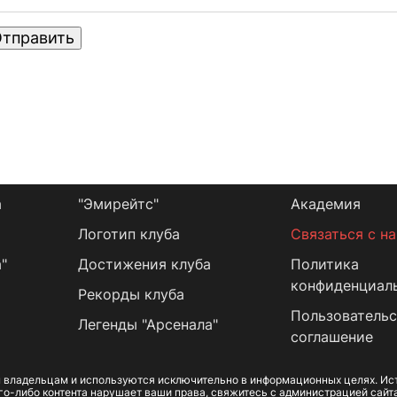
тправить
а
"Эмирейтс"
Академия
Логотип клуба
Связаться с н
"
Достижения клуба
Политика
конфиденциал
Рекорды клуба
Пользовательс
Легенды "Арсенала"
соглашение
 владельцам и используются исключительно в информационных целях. Ист
го-либо контента нарушает ваши права, свяжитесь с администрацией сайт