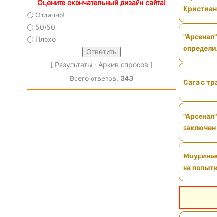
Оцените окончательный дизайн сайта!
Кристиан
Отлично!
50/50
"Арсенал"
Плохо
определи
[
Результаты
·
Архив опросов
]
Всего ответов:
343
Сага с тр
"Арсенал"
заключен
Моуринью 
на попытк