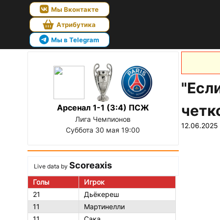
Мы Вконтакте
Атрибутика
Мы в Telegram
"Есл
четк
Арсенал 1-1 (3:4) ПСЖ
Лига Чемпионов
12.06.2025
Суббота 30 мая 19:00
Scoreaxis
Live data by
Голы
Игрок
21
Дьёкереш
11
Мартинелли
11
Сака