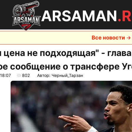
ARSAMAN
.
Все новости
и цена не подходящая" - глав
ое сообщение о трансфере Уг
 18:07
802
Автор: Черный_Тарзан