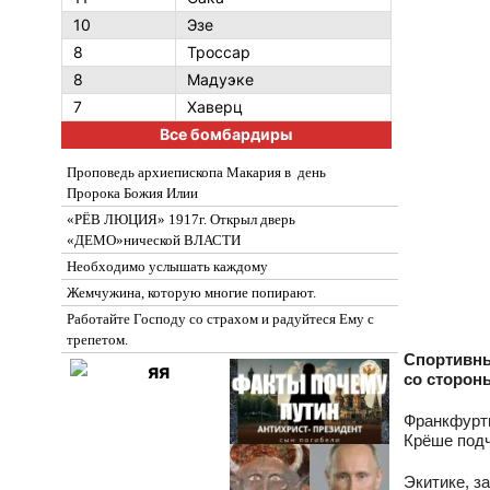
10
Эзе
8
Троссар
8
Мадуэке
7
Хаверц
Все бомбардиры
Проповедь архиепископа Макария в день
Пророка Божия Илии
«РЁВ ЛЮЦИЯ» 1917г. Открыл дверь
«ДЕМО»нической ВЛАСТИ
Необходимо услышать каждому
Жемчужина, которую многие попирают.
Работайте Господу со страхом и радуйтеся Ему с
трепетом.
Спортивны
со сторон
Франкфуртц
Крёше под
Экитике, з