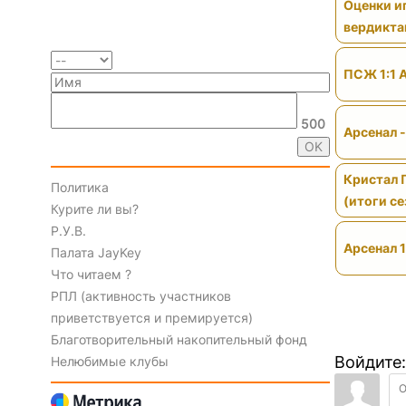
Оценки иг
вердикт
ПСЖ 1:1 
500
Арсенал 
Кристал 
Политика
(итоги се
Курите ли вы?
Р.У.В.
Арсенал 1
Палата JayKey
Что читаем ?
РПЛ (активность участников
приветствуется и премируется)
Благотворительный накопительный фонд
Войдите:
Нелюбимые клубы