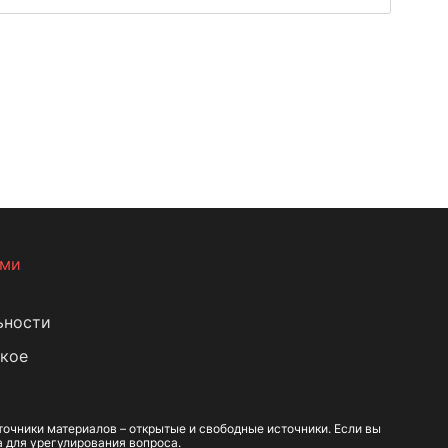
ами
ьности
кое
очники материалов – открытые и свободные источники. Если вы
а для урегулирования вопроса.