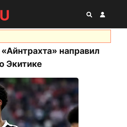
RU
а «Айнтрахта» направил
о Экитике