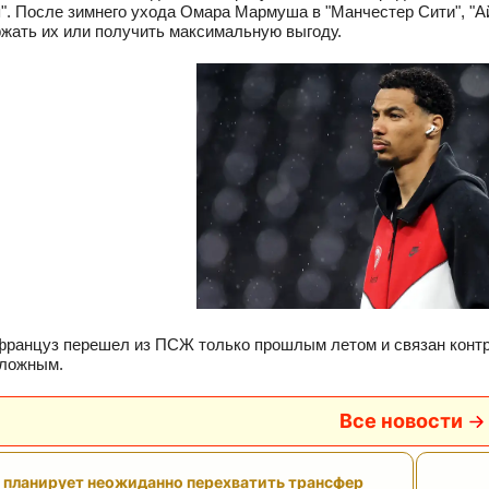
". После зимнего ухода Омара Мармуша в "Манчестер Сити", "А
жать их или получить максимальную выгоду.
француз перешел из ПСЖ только прошлым летом и связан контра
сложным.
Все новости
" планирует неожиданно перехватить трансфер