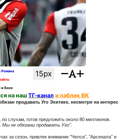
а Романа
15px
рабль
 и Енох
ся на наш
ТГ-канал
и паблик ВК
бязан продавать Уго Экитике, несмотря на интерес
 по слухам, готов предложить около 80 миллионов.
 Мы не обязаны продавать Уго".
чах за сезон, привлек внимание "Челси", "Арсенала" и