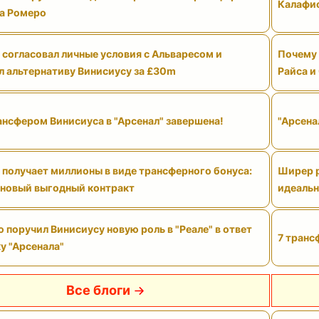
Калафио
а Ромеро
 согласовал личные условия с Альваресом и
Почему 
л альтернативу Винисиусу за £30m
Райса и
ансфером Винисиуса в "Арсенал" завершена!
"Арсена
 получает миллионы в виде трансферного бонуса:
Ширер р
 новый выгодный контракт
идеальн
поручил Винисиусу новую роль в "Реале" в ответ
7 транс
у "Арсенала"
Все блоги