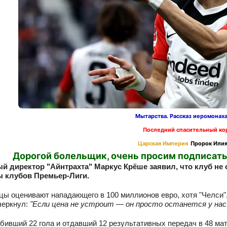
Мытарства. Рассказ иеромонах
Последний спасительный ко
Царская Империя
Пророк Илия
Дорогой болельщик, очень просим подписать
й директор "Айнтрахта" Маркус Крёше заявил, что клуб не о
ы клубов Премьер-Лиги.
ы оценивают нападающего в 100 миллионов евро, хотя "Челси",
черкнул:
"Если цена не устроит — он просто останется у нас.
абивший 22 гола и отдавший 12 результативных передач в 48 мат