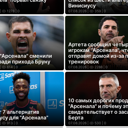
Винисиусу
|
1278
| 0
07.08.2026 |
359
| 0
Артета сообщил четы
игрокам "Арсенала", чт
 "Арсенала" сменили
отправят домой из-за 
ради прихода Бруну
тренировок
|
614
| 0
07.08.2026 |
2288
| 0
10 самых дорогих про
"Арсенала" и почему э
г 7 альтернатив
свидетельствует о зас
усу для "Арсенала"
Берта
|
913
| 0
07.08.2026 |
530
| 0