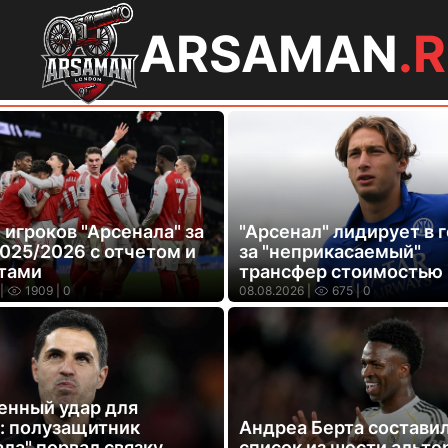
ARSAMAN
.
игроков "Арсенала" за
"Арсенал" лидирует в 
2025/2026 с отчетом и
за "неприкасаемый"
тами
трансфер стоимостью
|
1909
| 0
08.08.2026 |
675
| 0
енный удар для
: полузащитник
Андреа Берта состави
ла" порвал связку
список из шести альте