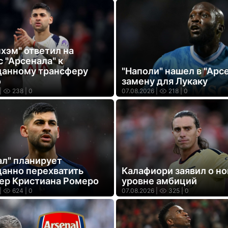
хэм" ответил на
 "Арсенала" к
анному трансферу
"Наполи" нашел в "Арс
о
замену для Лукаку
|
238
| 0
07.08.2026 |
218
| 0
ал" планирует
анно перехватить
Калафиори заявил о н
ер Кристиана Ромеро
уровне амбиций
|
624
| 0
07.08.2026 |
325
| 0