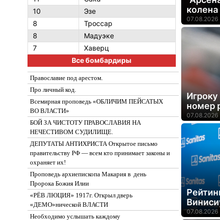
колена
10
Эзе
07.08.2026 
8
Троссар
8
Мадуэке
7
Хаверц
Все бомбардиры
Православие под арестом.
Про личный код.
Игроку
Всемирная проповедь «ОБЛИЧИМ ПЕЙСАТЫХ
номер 
ВО ВЛАСТИ»
07.08.2026 
БОЙ ЗА ЧИСТОТУ ПРАВОСЛАВИЯ НА
НЕЧЕСТИВОМ СУДИЛИЩЕ.
ДЕПУТАТЫ АНТИХРИСТА Открытое письмо
правительству РФ — всем кто принимает законы и
охраняет их!
Проповедь архиепископа Макария в день
Пророка Божия Илии
Рейтин
«РЁВ ЛЮЦИЯ» 1917г. Открыл дверь
Виниси
«ДЕМО»нической ВЛАСТИ
07.08.2026 
Необходимо услышать каждому