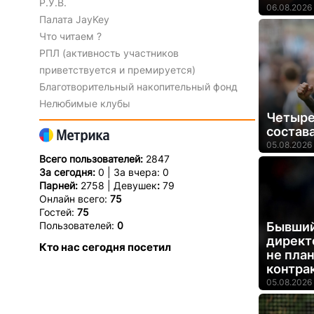
Р.У.В.
06.08.2026 
Палата JayKey
Что читаем ?
РПЛ (активность участников
приветствуется и премируется)
Благотворительный накопительный фонд
Нелюбимые клубы
Четыре
состава
05.08.2026 
Всего пользователей:
2847
За сегодня:
0 | За вчера: 0
Парней:
2758 | Девушек
:
79
Онлайн всего:
75
Гостей:
75
Пользователей:
0
Бывший
директо
Кто нас сегодня посетил
не пла
контра
05.08.2026 