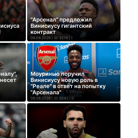
"Арсенал" предложил
нисиуса
Винисиусу гигантский
!
контракт
06.08.2026 |
3216
| 1
налу",
Моуринью поручил
внесет
Винисиусу новую роль в
"Реале" в ответ на попытку
"Арсенала"
06.08.2026 |
2042
| 0