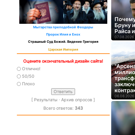
Почему
Бруну и
Мытарства преподобной Феодоры
Райса 
Пророк Илия и Енох
07.08.2026 
Страшный Суд Божий. Видение Григория
Царская Империя
Оцените окончательный дизайн сайта!
"Арсен
Отлично!
миллио
50/50
трансф
заключ
Плохо
контра
06.08.2026 
[
Результаты
·
Архив опросов
]
Всего ответов:
343