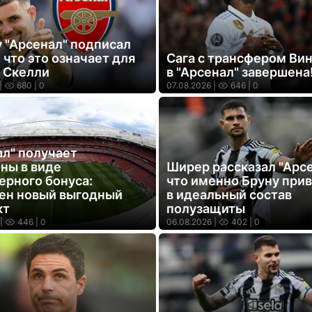
 "Арсенал" подписал
 что это означает для
Сага с трансфером Ви
и Скелли
в "Арсенал" завершена
|
680
| 0
07.08.2026 |
646
| 0
ал" получает
ны в виде
Ширер рассказал "Арсе
ерного бонуса:
что именно Бруну при
ен новый выгодный
в идеальный состав
кт
полузащиты
|
446
| 0
06.08.2026 |
402
| 0