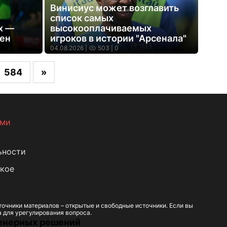
Винисиус может возглавить
список самых
х —
высокооплачиваемых
мен
игроков в истории "Арсенала"
04.08.2026 |
503
| 0
584
»
ами
ьности
кое
очники материалов – открытые и свободные источники. Если вы
а для урегулирования вопроса.
енерных решений