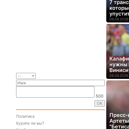
7 тран
которы
упусти
06.08.2026 
Калафи
нужны 
Виниси
06.08.2026 
500
Пресс-
Политика
Артеты
Курите ли вы?
"Бетиса