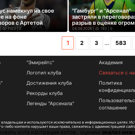
ус намекнул на свое
"Гамбург" и "Арсенал"
е на фоне
застряли в переговора
воров с Артетой
разрыв в оценке огро
|
1103
| 0
04.08.2026 |
740
| 0
1
2
3
...
583
а
"Эмирейтс"
Академия
Логотип клуба
Связаться с н
"
Достижения клуба
Политика
конфиденциал
Рекорды клуба
Пользовательс
Легенды "Арсенала"
соглашение
 владельцам и используются исключительно в информационных целях. Ист
го-либо контента нарушает ваши права, свяжитесь с администрацией сайт
овать кота кастрация котов.. оценим
анализ инж