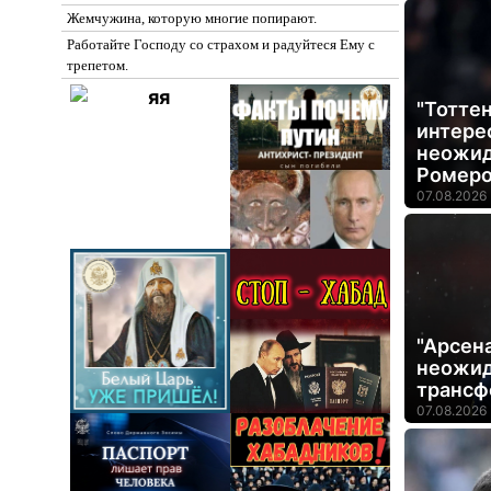
Жемчужина, которую многие попирают.
Работайте Господу со страхом и радуйтеся Ему с
трепетом.
"Тоттен
интерес
неожид
Ромер
07.08.2026 
"Арсен
неожид
трансф
07.08.2026 