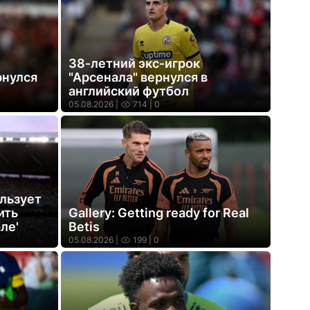
38‑летний экс‑игрок
рнулся
"Арсенала" вернулся в
английский футбол
05.08.2026 |
714
| 0
ользует
ить
Gallery: Getting ready for Real
ле'
Betis
05.08.2026 |
199
| 0