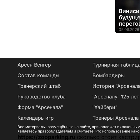
Виниси
будуще
перего
05.08.2026 
Арсен Венгер
Турнирная таблиц
Состав команды
Бомбардиры
Тренерский штаб
История "Арсенала
Руководство клуба
"Арсеналу" 125 лет
Форма "Арсенала"
"Хайбери"
Календарь игр
Тренеры Арсенала
Все материалы, размещённые на сайте, принадлежат их законным
являетесь правообладателем и считаете, что использование како
https://zooparking.ru
сколько стоит кастрир