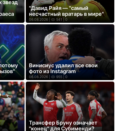
х звезд
"Давид Райя — "самый
раеса
несчастный вратарь в мире"
06.08.2026 |
541
| 0
 потому
Винисиус удалил все свои
вызов"
фото из Instagram
06.08.2026 |
955
| 0
Трансфер Бруну означает
"конец" для Субименди?