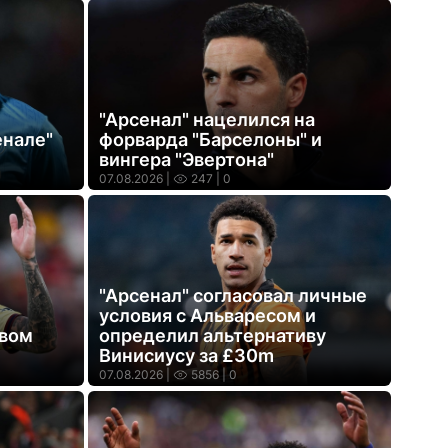
"Арсенал" нацелился на
енале"
форварда "Барселоны" и
вингера "Эвертона"
07.08.2026 |
247
| 0
"Арсенал" согласовал личные
условия с Альваресом и
овом
определил альтернативу
Винисиусу за £30m
07.08.2026 |
5856
| 0