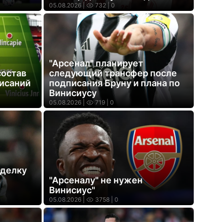
05.08.2026 |
732
| 0
"Арсенал" планирует
состав
следующий трансфер после
писаний
подписания Бруну и плана по
Винисиусу
05.08.2026 |
719
| 0
сделку
а
"Арсеналу" не нужен
Винисиус"
05.08.2026 |
3758
| 0