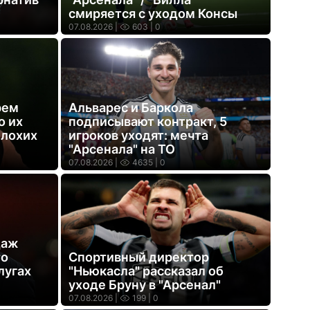
смиряется с уходом Консы
07.08.2026 |
603
| 0
рем
Альварес и Баркола
о их
подписывают контракт, 5
плохих
игроков уходят: мечта
"Арсенала" на ТО
07.08.2026 |
4635
| 0
даж
то
Спортивный директор
лугах
"Ньюкасла" рассказал об
уходе Бруну в "Арсенал"
07.08.2026 |
199
| 0