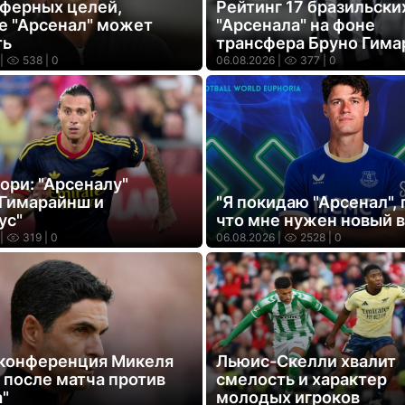
сферных целей,
Рейтинг 17 бразильски
е "Арсенал" может
"Арсенала" на фоне
ть
трансфера Бруно Гима
|
538
| 0
06.08.2026 |
377
| 0
ори: "Арсеналу"
Гимарайнш и
"Я покидаю "Арсенал",
ус"
что мне нужен новый 
|
319
| 0
06.08.2026 |
2528
| 0
конференция Микеля
Льюис-Скелли хвалит
 после матча против
смелость и характер
"
молодых игроков