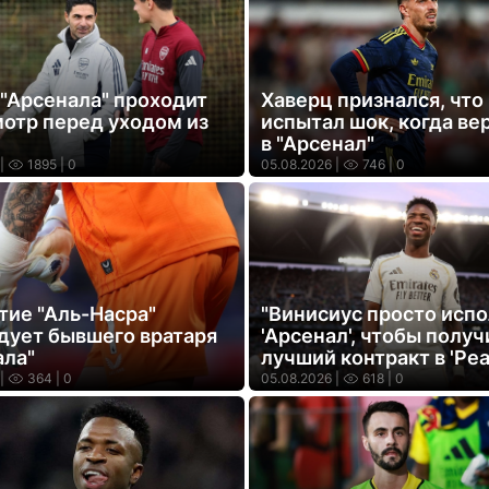
 "Арсенала" проходит
Хаверц признался, что
отр перед уходом из
испытал шок, когда ве
в "Арсенал"
|
1895
| 0
05.08.2026 |
746
| 0
тие "Аль-Насра"
"Винисиус просто исп
дует бывшего вратаря
'Арсенал', чтобы получ
ала"
лучший контракт в 'Реа
|
364
| 0
05.08.2026 |
618
| 0