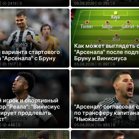
|
2419
| 0
06.08.2026 |
292
| 0
Как может выглядеть 
 варианта стартового
"Арсенала" после под
 "Арсенала" с Бруну
Бруну и Винисиуса
|
1517
| 0
05.08.2026 |
897
| 0
 игрок и спортивный
р "Реала": "Винисиус
"Арсенал" согласовал 
нирует продлевать
по трансферу капитан
кт"
"Ньюкасла"
|
446
| 0
05.08.2026 |
935
| 0