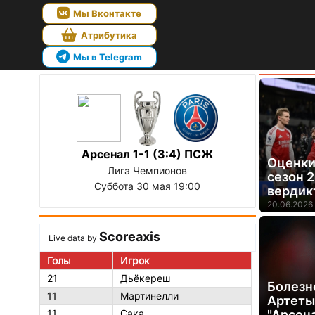
Мы Вконтакте
Атрибутика
Мы в Telegram
Арсенал 1-1 (3:4) ПСЖ
Оценки 
Лига Чемпионов
сезон 
Суббота 30 мая 19:00
вердик
20.06.2026 
Scoreaxis
Live data by
Голы
Игрок
21
Дьёкереш
Болезн
11
Мартинелли
Артеты
11
Сака
"Арсена