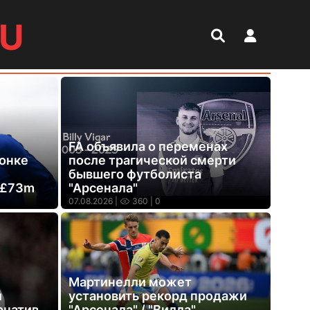
RU
FA объявила о переменах
гонке
после трагической смерти
бывшего футболиста
 £73m
"Арсенала"
07.08.2026 |
360
| 0
Мартинелли может
л
установить рекорд продажи
рнатив
"Арсенала" / "Вилла"