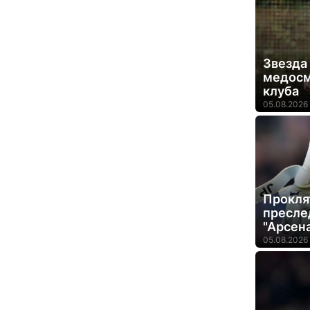
Звезда
медосм
клуба
05.08.2026 
Прокля
пресле
"Арсен
05.08.2026 