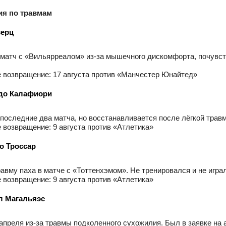
я по травмам
верц
матч с «Вильярреалом» из-за мышечного дискомфорта, почувство
возвращение: 17 августа против «Манчестер Юнайтед»
до Калафиори
последние два матча, но восстанавливается после лёгкой травм
возвращение: 9 августа против «Атлетика»
о Троссар
авму паха в матче с «Тоттенхэмом». Не тренировался и не игра
возвращение: 9 августа против «Атлетика»
л Магальяэс
 апреля из-за травмы подколенного сухожилия. Был в заявке на а