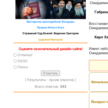
Ожидаемое 
Габриэ
Мытарства преподобной Феодоры
Восстанавл
Ожидаемое
Пророк Илия и Енох
Страшный Суд Божий. Видение Григория
Карл Х
Царская Империя
Имеет небо
Оцените окончательный дизайн сайта!
Ожидаемое
Отлично!
50/50
Плохо
[
Результаты
·
Архив опросов
]
Финальная
Всего ответов:
343
Йылдыз го