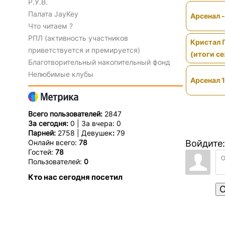
Р.У.В.
Палата JayKey
Арсенал 
Что читаем ?
РПЛ (активность участников
Кристал 
приветствуется и премируется)
(итоги се
Благотворительный накопительный фонд
Нелюбимые клубы
Арсенал 1
Всего пользователей:
2847
За сегодня:
0 | За вчера: 0
Парней:
2758 | Девушек
:
79
Онлайн всего:
78
Войдите:
Гостей:
78
Пользователей:
0
Кто нас сегодня посетил
О