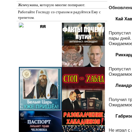
Жемчужина, которую многие попирают.
Обновлени
Работайте Господу со страхом и радуйтеся Ему с
трепетом.
Кай Ха
Пропустил 
пары дней.
Ожидаемое 
Риккар
Пропустил 
Ожидаемое 
Леандр
Получил тр
Ожидаемое 
Габриэ
Не играл с