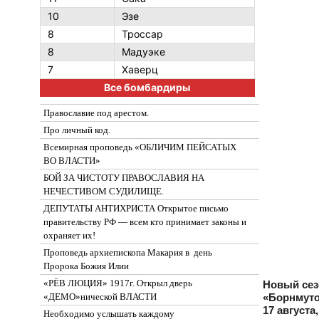
10
Эзе
8
Троссар
8
Мадуэке
7
Хаверц
Все бомбардиры
Православие под арестом.
Про личный код.
Всемирная проповедь «ОБЛИЧИМ ПЕЙСАТЫХ
ВО ВЛАСТИ»
БОЙ ЗА ЧИСТОТУ ПРАВОСЛАВИЯ НА
НЕЧЕСТИВОМ СУДИЛИЩЕ.
ДЕПУТАТЫ АНТИХРИСТА Открытое письмо
правительству РФ — всем кто принимает законы и
охраняет их!
Проповедь архиепископа Макария в день
Пророка Божия Илии
«РЁВ ЛЮЦИЯ» 1917г. Открыл дверь
Новый сез
«Борнмуто
«ДЕМО»нической ВЛАСТИ
17 август
Необходимо услышать каждому