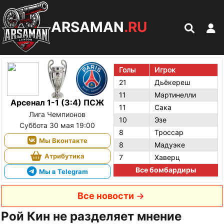
ARSAMAN
.RU
Голы
Игрок
21
Дьёкереш
11
Мартинелли
Арсенал 1-1 (3:4) ПСЖ
11
Сака
Лига Чемпионов
10
Эзе
Суббота 30 мая 19:00
8
Троссар
Мы Вконтакте
8
Мадуэке
Атрибутика
7
Хаверц
Все бомбардиры
Мы в Telegram
Все новости
Рой Кин не разделяет мнение