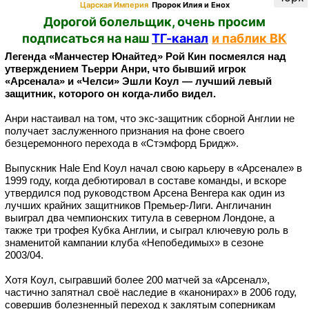
Царская Империя
Пророк Илия и Енох
Дорогой болельщик, очень просим
подписаться на наш
ТГ-канал
и паблик ВК
Легенда «Манчестер Юнайтед» Рой Кин посмеялся над
утверждением Тьерри Анри, что бывший игрок
«Арсенала» и «Челси» Эшли Коул — лучший левый
защитник, которого он когда-либо видел.
Анри настаивал на том, что экс-защитник сборной Англии не
получает заслуженного признания на фоне своего
безцеремонного перехода в «Стэмфорд Бридж».
Выпускник Hale End Коул начал свою карьеру в «Арсенале» в
1999 году, когда дебютировал в составе команды, и вскоре
утвердился под руководством Арсена Венгера как один из
лучших крайних защитников Премьер-Лиги. Англичанин
выиграл два чемпионских титула в северном Лондоне, а
также три трофея Кубка Англии, и сыграл ключевую роль в
знаменитой кампании клуба «Непобедимых» в сезоне
2003/04.
Хотя Коул, сыгравший более 200 матчей за «Арсенал»,
частично запятнал своё наследие в «канонирах» в 2006 году,
совершив болезненный переход к заклятым соперникам