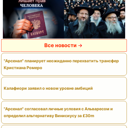
Все новости
"Арсенал" планирует неожиданно перехватить трансфер
Кристиана Ромеро
Калафиори заявил о новом уровне амбиций
"Арсенал" согласовал личные условия с Альваресом и
определил альтернативу Винисиусу за £30m