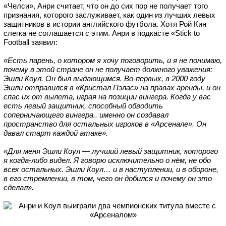
«Челси», Анри считает, что он до сих пор не получает того
признания, которого заслуживает, как один из лучших левых
защитников в истории английского футбола. Хотя Рой Кин
слегка не соглашается с этим.
Анри в подкасте «Stick to
Football заявил:
«Есть парень, о котором я хочу поговорить, и я не понимаю,
почему в этой стране он не получает должного уважения:
Эшли Коул. Он был выдающимся. Во-первых, в 2000 году
Эшли отправился в «Кристал Пэлас» на правах аренды, и он
спас их от вылета, играя на позиции вингера. Когда у вас
есть левый защитник, способный обводить
соперничающего вингера.. именно он создавал
пространство для остальных игроков в «Арсенале». Он
давал старт каждой атаке».
«Для меня Эшли Коул — лучший левый защитник, которого
я когда-либо видел. Я говорю исключительно о нём, не обо
всех остальных. Эшли Коул… и в наступлении, и в обороне,
в его стремлении, в том, чего он добился и почему он это
сделал».