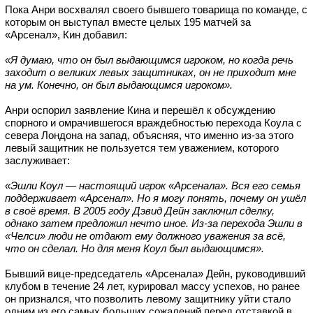
Пока Анри восхвалял своего бывшего товарища по команде, с
которым он выступал вместе целых 195 матчей за
«Арсенал», Кин добавил:
«Я думаю, что он был выдающимся игроком, но когда речь
заходит о великих левых защитниках, он не приходит мне
на ум. Конечно, он был выдающимся игроком».
Анри оспорил заявление Кина и перешёл к обсуждению
спорного и омрачившегося враждебностью перехода Коула с
севера Лондона на запад, объясняя, что именно из-за этого
левый защитник не пользуется тем уважением, которого
заслуживает:
«Эшли Коул — настоящий игрок «Арсенала».
Вся его семья
поддерживает «Арсенал». Но я могу понять, почему он ушёл
в своё время. В 2005 году Дэвид Дейн заключил сделку,
однако затем предложил нечто иное.
Из-за перехода Эшли в
«Челси» люди не отдают ему должного уважения за всё,
что он сделал. Но для меня Коул был выдающимся».
Бывший вице-председатель «Арсенала» Дейн, руководивший
клубом в течение 24 лет, курировал массу успехов, но ранее
он признался, что позволить левому защитнику уйти стало
одним из его самых больших сожалений перед отставкой в