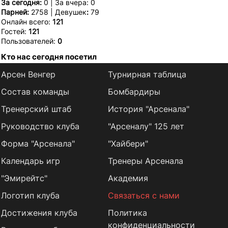
За сегодня:
0 | За вчера: 0
Парней:
2758 | Девушек
:
79
Онлайн всего:
121
Гостей:
121
Пользователей:
0
Кто нас сегодня посетил
Арсен Венгер
Турнирная таблица
Состав команды
Бомбардиры
Тренерский штаб
История "Арсенала"
Руководство клуба
"Арсеналу" 125 лет
Форма "Арсенала"
"Хайбери"
Календарь игр
Тренеры Арсенала
"Эмирейтс"
Академия
Логотип клуба
Связаться с нами
Достижения клуба
Политика
конфиденциальности